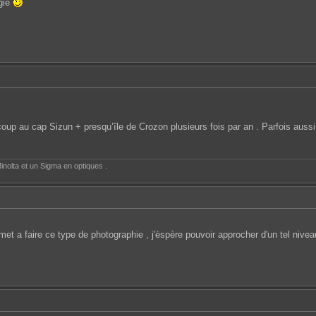
lgie
oup au cap Sizun + presqu’île de Crozon plusieurs fois par an . Parfois aussi
inolta et un Sigma en optiques .
met a faire ce type de photographie , j'èspère pouvoir approcher d'un tel nive