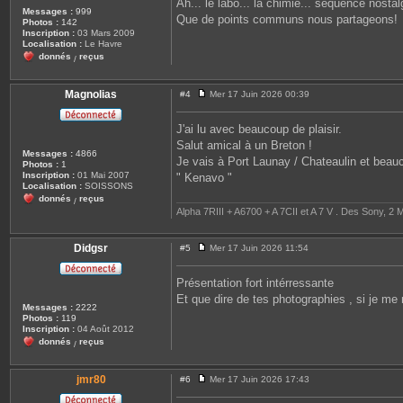
Ah... le labo... la chimie... séquence nosta
a
e
Messages :
999
g
r
Que de points communs nous partageons!
Photos :
142
e
j
Inscription :
03 Mars 2009
a
Localisation :
Le Havre
c
donnés
reçus
k
/
e
z
Magnolias
#4
Mer 17 Juin 2026 00:39
M
e
s
J'ai lu avec beaucoup de plaisir.
s
Salut amical à un Breton !
a
Messages :
4866
g
Je vais à Port Launay / Chateaulin et beauc
Photos :
1
e
Inscription :
01 Mai 2007
" Kenavo "
Localisation :
SOISSONS
donnés
reçus
/
Alpha 7RIII + A6700 + A 7CII et A 7 V . Des Sony, 2 M
Didgsr
#5
Mer 17 Juin 2026 11:54
M
e
s
Présentation fort intérressante
s
Et que dire de tes photographies , si je me 
a
Messages :
2222
g
Photos :
119
e
Inscription :
04 Août 2012
donnés
reçus
/
jmr80
#6
Mer 17 Juin 2026 17:43
M
e