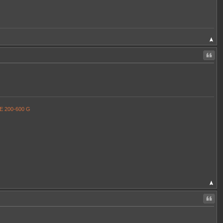
Citer
FE 200-600 G
Citer