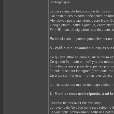
photogénique.
Je passe ensuite beaucoup de temps sur mon 
J'ai ensuite des exports spécifiques en fonc
AlphaDxd : petite signature, cadre blanc lé
Google photo : petite signature, cadre blanc
Film 4K : pas de signature, pas de cadre, t
En conclusion, je prends probablement un p
5 - Voilà quelques années que tu es sur 
Ce qui m'a attiré en premier sur le forum est
Ce qui me fait resté est qu'il y a des retou
On y trouve aussi plein de superbes photos 
Je suis aussi sur instagram (c'est dans ma s
En plus, sur Instagram, tu fais plus de like
Je fais aussi pas mal de montage vidéos, mai
6 - Merci de nous avoir répondu, à toi le
J'espère ne pas avoir été trop long.
Je reviens de Norvège où je suis retourné 
Je vais donc probablement sortir une petit