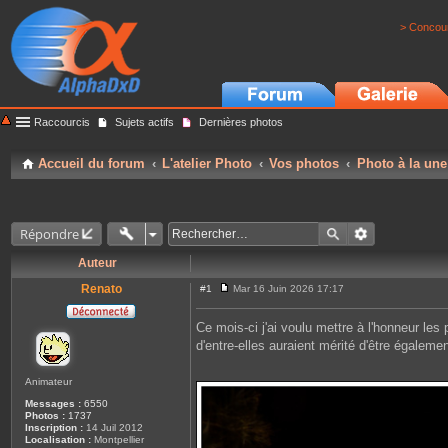
> Concour
Raccourcis
Sujets actifs
Dernières photos
Accueil du forum
L'atelier Photo
Vos photos
Photo à la une
Répondre
Auteur
Renato
#1
Mar 16 Juin 2026 17:17
M
e
s
Ce mois-ci j'ai voulu mettre à l'honneur les
s
d'entre-elles auraient mérité d'être égaleme
a
g
e
Animateur
Messages :
6550
Photos :
1737
Inscription :
14 Juil 2012
Localisation :
Montpellier