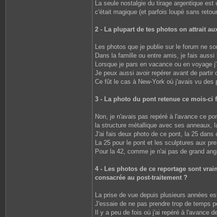
La seule nostalgie du tirage argentique est
c'était magique (et parfois loupé sans retour
2 - La plupart de tes photos on attrait 
Les photos que je publie sur le forum ne so
Dans la famille ou entre amis, je fais aussi
Lorsque je pars en vacance ou en voyage j'a
Je peux aussi avoir repérer avant de partir 
Ce fût le cas à New-York où j'avais vu des
3 - La photo du pont retenue ce mois-ci f
Non, je n'avais pas repéré à l'avance ce po
la structure métallique avec ses anneaux, la 
J'ai fais deux photo de ce pont, la 25 dans 
La 25 pour le pont et les sculptures aux pre
Pour la 42, comme je n'ai pas de grand angl
4 - Les photos de ce reportage sont vraim
consacrée au post-traitement ?
La prise de vue depuis plusieurs années es
J'essaie de ne pas prendre trop de temps p
Il y a peu de fois où j'ai repéré à l'avance