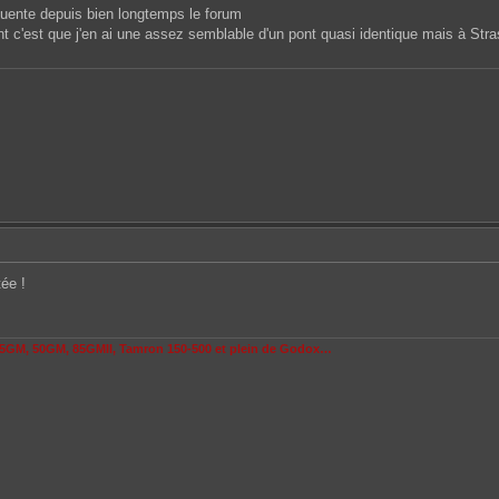
quente depuis bien longtemps le forum
nt c'est que j'en ai une assez semblable d'un pont quasi identique mais à Str
ée !
 35GM, 50GM, 85GMII, Tamron 150-500 et plein de Godox…