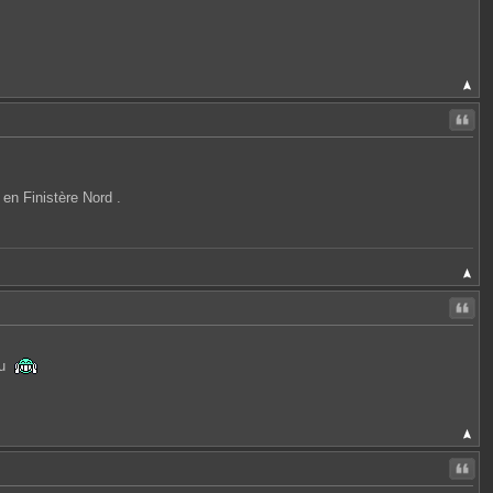
Citer
 en Finistère Nord .
Citer
au
Citer