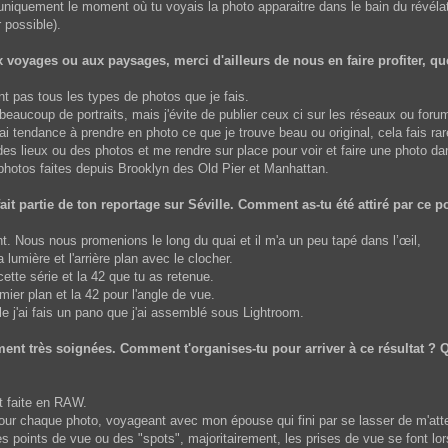
 uniquement le moment où tu voyais la photo apparaitre dans le bain du révélat
 possible).
aux voyages ou aux paysages, merci d'ailleurs de nous en faire profiter, 
nt pas tous les types de photos que je fais.
 beaucoup de portraits, mais j'évite de publier ceux ci sur les réseaux ou foru
i tendance à prendre en photo ce que je trouve beau ou original, cela fais ra
des lieux ou des photos et me rendre sur place pour voir et faire une photo dan
 photos faites depuis Brooklyn des Old Pier et Manhattan.
ait partie de ton reportage sur Séville. Comment as-tu été attiré par ce po
nt. Nous nous promenions le long du quai et il m'a un peu tapé dans l’œil,
lumière et l'arrière plan avec le clocher.
cette série et la 42 que tu as retenue.
mier plan et la 42 pour l'angle de vue.
e j'ai fais un pano que j'ai assemblé sous Lightroom.
ent très soignées. Comment t'organises-tu pour arriver à ce résultat ? Que
t faite en RAW.
our chaque photo, voyageant avec mon épouse qui fini par se lasser de m'att
 des points de vue ou des "spots", majoritairement, les prises de vue se font 