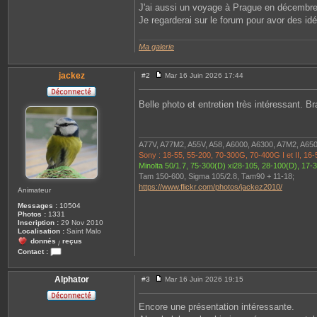
J'ai aussi un voyage à Prague en décembre, 
Je regarderai sur le forum pour avor des id
Ma galerie
jackez
#2
Mar 16 Juin 2026 17:44
M
e
s
Belle photo et entretien très intéressant. 
s
a
g
e
A77V, A77M2, A55V, A58, A6000, A6300, A7M2, A65
Sony : 18-55, 55-200, 70-300G, 70-400G I et II, 1
Minolta 50/1.7, 75-300(D) xi28-105, 28-100(D), 17
Tam 150-600, Sigma 105/2.8, Tam90 + 11-18;
https://www.flickr.com/photos/jackez2010/
Animateur
Messages :
10504
Photos :
1331
Inscription :
29 Nov 2010
Localisation :
Saint Malo
donnés
reçus
/
Contact :
C
o
n
Alphator
#3
Mar 16 Juin 2026 19:15
M
t
e
a
s
c
Encore une présentation intéressante.
s
t