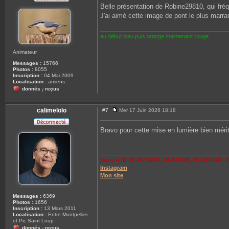
s
Belle présentation de Robine29810, qui fré
s
J'ai aimé cette image de pont le plus marra
a
g
e
au début bleu puis orange maintenant rouge
Animateur
Messages :
15766
Photos :
9055
Inscription :
04 Mai 2009
Localisation :
amiens
donnés
reçus
/
calimelolo
#7
Mer 17 Juin 2026 18:18
M
e
s
Bravo pour cette mise en lumière bien mérit
s
a
g
e
Sony A7R VI, 16-35GM, 24-70GMII, 70-200GMII,
Instagram
Mon site
Messages :
6369
Photos :
1656
Inscription :
13 Mars 2011
Localisation :
Entre Montpellier
et Pic Saint Loup
donnés
reçus