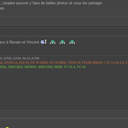
j'espère pouvoir y faire de belles photos et vous les partager.
ées.
Bravo à Renato et Vincent
00, A7M3, A7M4, A9,A1,A7M5
6-50, DT50/1.8, E16-50, FE 70-200/4, FE 70-300G, FE28-70, FE100-400GM + TC 1.4 et 2.0, 
-35(D), 200/2.8HS, 300/4HS, 400/4.5HS, 500/8, TC X1.4, TC X2