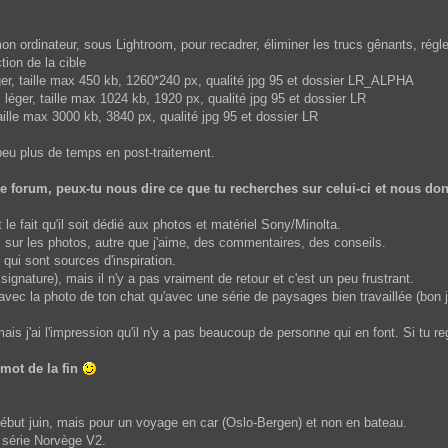
ordinateur, sous Lightroom, pour recadrer, éliminer les trucs gênants, régler
tion de la cible
ger, taille max 450 kb, 1260*240 px, qualité jpg 95 et dossier LR_ALPHA
 léger, taille max 1024 kb, 1920 px, qualité jpg 95 et dossier LR
aille max 3000 kb, 3840 px, qualité jpg 95 et dossier LR
eu plus de temps en post-traitement.
le forum, peux-tu nous dire ce que tu recherches sur celui-ci et nous do
 le fait qu'il soit dédié aux photos et matériel Sony/Minolta.
rs sur les photos, autre que j'aime, des commentaires, des conseils.
qui sont sources d'inspiration.
ignature), mais il n'y a pas vraiment de retour et c'est un peu frustrant.
 avec la photo de ton chat qu'avec une série de paysages bien travaillée (bon 
s j'ai l'impression qu'il n'y a pas beaucoup de personne qui en font. Si tu reg
 mot de la fin
début juin, mais pour un voyage en car (Oslo-Bergen) et non en bateau.
e série Norvège V2.