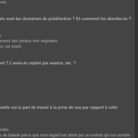
eur,
quels sont tes domaines de prédilection ? Et comment les abordes-tu ?
m.
rement des photos très originales.
s cet esprit.
nt ? L'avais-tu repéré par avance, etc. ?
lle est la part de travail à la prise de vue par rapport à celle
endre.
lors de balade parce que mon regard est attiré par un endroit qui me semble