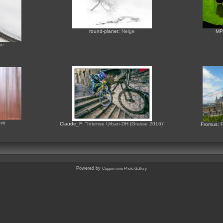
round-planet
: Neige
MP
re
rit
Claude_F
: "Intense Urban-DH (Grasse 2016)"
Fromus
: 
Powered by
Coppermine Photo Gallery