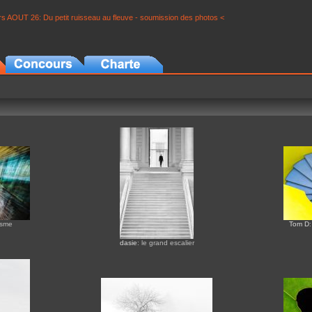
s AOUT 26: Du petit ruisseau au fleuve - soumission des photos <
isme
Tom D
dasie
: le grand escalier