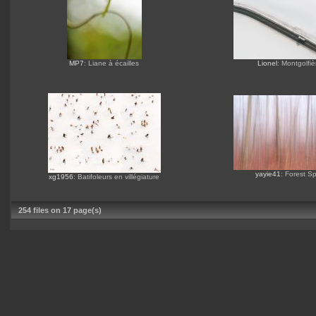
MP7
: Liane à écailles
Lionel
: Montgolfiè
yayie41
: Forest Spi
xg1956
: Batifoleurs en villégiature
254 files on 17 page(s)