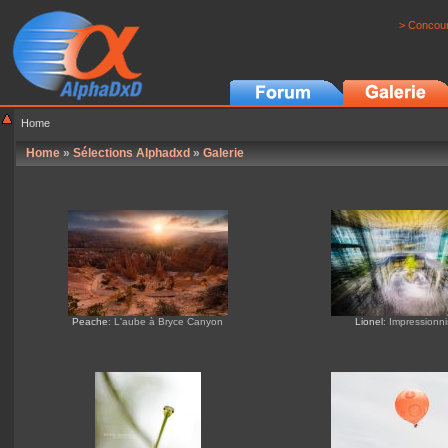
> Concour
Home
Home
»
Sélections Alphadxd
»
Galerie
Peache
: L'aube à Bryce Canyon
Lionel
: Impressionn