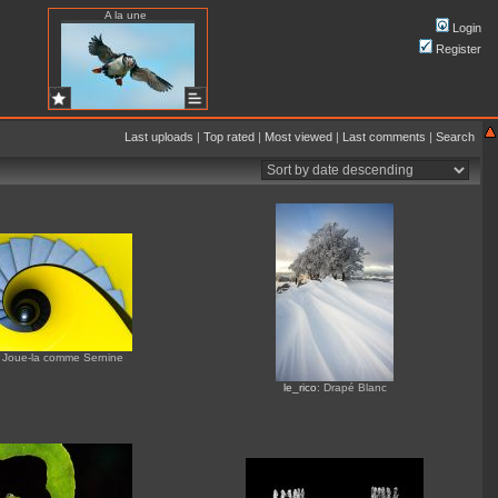
A la une
Login
Register
Last uploads
|
Top rated
|
Most viewed
|
Last comments
|
Search
: Joue-la comme Sernine
le_rico
: Drapé Blanc