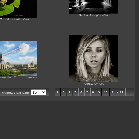
Scribe
: Monp'tit vélo
7
: la Grenouille Kivu
Formation Croix de Lorraine
hetocy
: Cyrielle
1
2
3
4
5
6
7
8
9
10
11
-
17
Vignettes par page