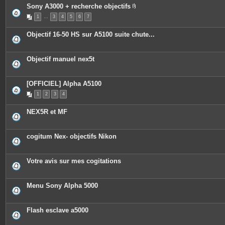
Sony A3000 + recherche objectifs
P
1
…
3
4
5
6
7
i
è
c
Objectif 16-50 HS sur A5100 suite chute...
e
s
j
o
Objectif manuel nex5t
i
n
t
e
[OFFICIEL] Alpha A5100
s
1
2
3
4
NEX5R et MF
cogitum Nex- objectifs Nikon
Votre avis sur mes cogitations
Menu Sony Alpha 5000
Flash esclave a5000