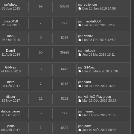
r
l
o
r
l
a
m
e
sofiphoto
par
n
sofiphoto
n
t
99
53278
g
e
d
05 Juin 2015
s
Dim 13 Jan 2019 14:56
i
e
e
C
s
e
u
e
r
o
s
r
l
r
l
n
a
n
t
m
e
chris0458
par
minolta9000
7
7696
s
g
i
e
e
d
21 Juil 2018
Dim 02 Déc 2018 12:25
u
e
e
r
C
s
e
l
r
l
o
s
r
t
m
e
Yan82
par
n
Yan82
a
n
0
5276
e
e
d
08 Oct 2018
s
Lun 08 Oct 2018 12:59
g
i
r
C
s
e
u
e
e
l
o
s
r
l
r
e
Dami1
par
n
nickosfr
a
n
t
m
50
36926
d
11 Août 2014
s
Jeu 03 Mai 2018 18:11
g
i
e
e
C
e
u
e
e
r
s
o
r
l
r
l
s
n
n
t
m
e
Gil-Nex
par
Gil-Nex
a
3
6413
s
i
e
e
d
24 Mars 2018
Dim 25 Mars 2018 08:36
g
u
e
r
C
s
e
e
l
r
l
o
s
r
t
m
e
blard
par
n
blard
a
n
7
8118
e
e
d
28 Déc 2017
s
Dim 31 Déc 2017 16:29
g
i
r
C
s
e
u
e
e
l
o
s
r
l
r
e
djeant
par
n
AdminOfPlaygroup
a
n
t
m
11
8252
d
13 Nov 2017
s
Mar 26 Déc 2017 20:17
g
i
e
e
C
e
u
e
e
r
s
o
r
l
r
l
s
dubois pierre
par
n
memet
n
t
m
5
7336
e
a
28 Oct 2017
s
Mar 14 Nov 2017 21:33
i
e
e
d
g
C
u
e
r
s
e
e
o
l
r
l
s
r
joode
par
n
joode
t
m
1
6394
e
a
n
09 Août 2017
s
Jeu 10 Août 2017 08:58
e
e
d
g
i
C
u