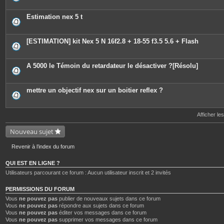
i
è
c
Estimation nex 5 t
e
s
j
o
[ESTIMATION] kit Nex 5 N 16f2.8 + 18-55 f3.5 5.6 + Flash
i
n
t
e
A 5000 le Témoin du retardateur le désactiver ?[Résolu]
s
mettre un objectif nex sur un boitier reflex ?
Afficher le
Nouveau sujet
Revenir à l’index du forum
QUI EST EN LIGNE ?
Utilisateurs parcourant ce forum : Aucun utilisateur inscrit et 2 invités
PERMISSIONS DU FORUM
Vous
ne pouvez pas
publier de nouveaux sujets dans ce forum
Vous
ne pouvez pas
répondre aux sujets dans ce forum
Vous
ne pouvez pas
éditer vos messages dans ce forum
Vous
ne pouvez pas
supprimer vos messages dans ce forum