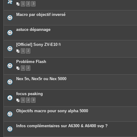
s
1
2
3
Macro par objectif inversé
astuce dépannage
[Officiel] Sony ZV-E10
P
1
2
i
è
c
Problème Flash
e
s
1
2
j
o
i
Nex 5n, Nex5r ou Nex 5000
n
t
e
s
focus peaking
1
2
3
Objectifs macro pour sony alpha 5000
Infos complémentaires sur A6300 & A6400 svp ?