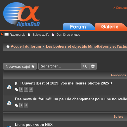
> Concour
Raccourcis
Sujets actifs
Dernières photos
Accueil du forum
Les boitiers et objectifs Minolta/Sony et l'actu
Nouveau sujet
Annonces
[Fil Ouvert] [Best of 2025] Vos meilleures photos 2025
P
1
2
3
i
è
c
Des news du forum!!! un peu de changement pour une nouvell
e
s
1
2
j
o
i
Sujets
n
t
e
Liens pour votre NEX