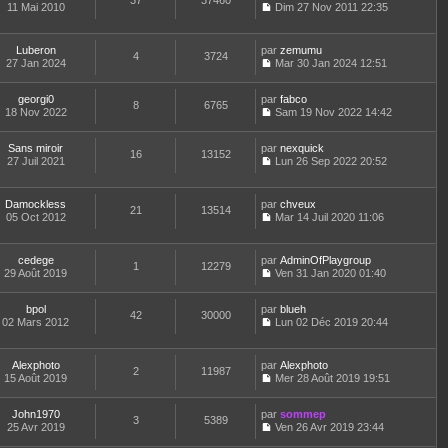
37
37460
e
t
11 Mai 2010
Dim 27 Nov 2011 22:35
d
C
e
e
o
r
r
n
l
Luberon
par
zemumu
n
4
3724
s
e
27 Jan 2024
Mar 30 Jan 2024 12:51
i
u
d
C
e
l
e
o
r
t
r
georgi0
par
n
fabco
8
6765
m
e
n
18 Nov 2022
s
Sam 19 Nov 2022 14:42
e
r
i
C
u
s
l
e
o
l
s
e
Sans miroir
par
r
n
nexquick
t
16
13152
a
d
27 Juil 2021
m
s
Lun 26 Sep 2022 20:52
e
g
C
e
e
u
r
e
o
r
s
l
l
n
n
s
t
e
Damockless
par
chveux
21
13514
s
i
a
e
d
05 Oct 2012
Mar 14 Juil 2020 11:06
u
e
g
r
C
e
l
r
e
l
o
r
t
m
e
n
n
cedege
par
AdminOfPlaygroup
e
e
d
1
12279
s
i
29 Août 2019
Ven 31 Jan 2020 01:40
r
s
e
u
e
C
l
s
r
l
r
o
e
a
n
t
m
bpol
par
n
blueh
d
42
30000
g
i
e
e
02 Mars 2012
s
Lun 02 Déc 2019 20:44
e
e
e
r
C
s
u
r
r
l
o
s
l
n
m
e
n
a
t
Alexphoto
par
Alexphoto
i
e
d
2
11987
s
g
e
15 Août 2019
Mer 28 Août 2019 19:51
e
s
e
u
e
r
C
r
s
r
l
l
o
m
a
n
t
e
John1970
par
n
sommep
e
3
5389
g
i
e
d
25 Avr 2019
s
Ven 26 Avr 2019 23:44
s
e
e
r
C
e
u
s