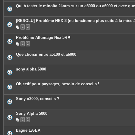
Qui à tester le minolta 24mm sur un a5000 ou a6000 et avec que
[RESOLU] Problème NEX 3 (ne fonctionne plus suite à la mise à
1
2
Problème Allumage Nex 5R
P
1
2
i
è
c
Que choisir entre a5100 et a6000
e
s
j
o
sony alpha 6000
i
n
t
e
Objectif pour paysages, besoin de conseils !
s
Sony α3000, conseils ?
Sony Alpha 5000
1
2
bague LA-EA