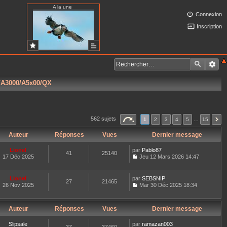
A la une
Connexion
Inscription
5/A3000/A5x00/QX
562 sujets
1
2
3
4
5
…
15
Auteur
Réponses
Vues
Dernier message
Lionel
par
Pablo87
41
25140
17 Déc 2025
Jeu 12 Mars 2026 14:47
C
o
n
Lionel
par
SEBSNIP
27
21465
s
26 Nov 2025
Mar 30 Déc 2025 18:34
u
C
l
o
t
n
e
Auteur
Réponses
Vues
Dernier message
s
r
u
l
l
Slipsale
par
ramazan003