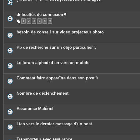
n
t
e
s
difficultés de connexion
P
1
2
3
4
5
6
i
è
c
besoin de conseil sur video projecteur photo
e
s
j
o
Pb de recherche sur un objo particulier
i
P
n
i
t
è
e
c
Le forum alphadxd en version mobile
s
e
s
j
o
Comment faire apparaître dans son post
i
P
n
i
t
è
e
c
Nombre de déclenchement
s
e
s
j
o
Assurance Matériel
i
n
t
e
Lien vers le dernier message d'un post
s
Transporteur avec assurance