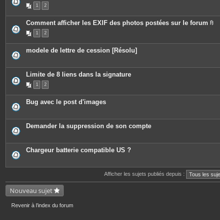
e
P
1
2
s
i
j
è
o
c
Comment afficher les EXIF des photos postées sur le forum
i
e
P
n
s
1
2
i
t
j
è
e
o
c
s
i
modele de lettre de cession [Résolu]
e
n
s
t
j
e
o
s
Limite de 8 liens dans la signature
i
n
1
2
t
e
s
Bug avec le post d'images
Demander la suppression de son compte
Chargeur batterie compatible US ?
Afficher les sujets publiés depuis :
Nouveau sujet
Revenir à l’index du forum