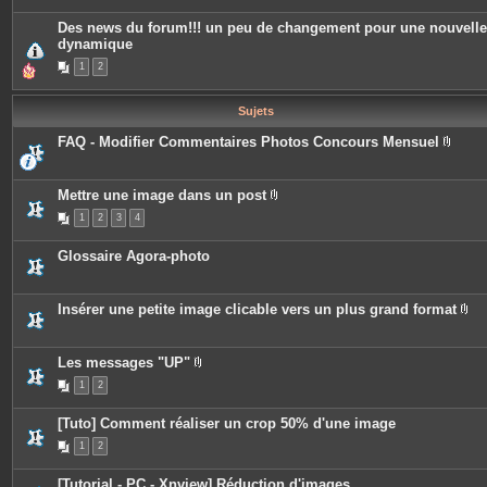
è
c
Des news du forum!!! un peu de changement pour une nouvelle
e
dynamique
s
j
1
2
o
i
n
t
Sujets
e
s
FAQ - Modifier Commentaires Photos Concours Mensuel
P
i
è
c
Mettre une image dans un post
e
P
1
2
3
4
s
i
j
è
o
c
Glossaire Agora-photo
i
e
n
s
t
j
e
o
Insérer une petite image clicable vers un plus grand format
s
i
P
n
i
t
è
e
c
Les messages "UP"
s
e
P
1
2
s
i
j
è
o
c
[Tuto] Comment réaliser un crop 50% d'une image
i
e
n
s
1
2
t
j
e
o
s
i
[Tutorial - PC - Xnview] Réduction d'images