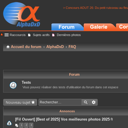
> Concours AOUT 26: Du petit ruisseau au fle
Raccourcis
Sujets actifs
Dernières photos
Accueil du forum
AlphaDxD
FAQ
Forum
Tests
Vous pouvez réaliser des tests d'utilisation du forum dans cet espace
Nouveau sujet
Annonces
[Fil Ouvert] [Best of 2025] Vos meilleures photos 2025
P
1
2
3
i