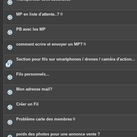
MP en liste d'attente..?
P
i
è
c
PB avec les MP
e
s
j
o
comment ecrire et envoyer un MP?
i
P
n
i
t
è
e
c
Section pour fils sur smartphones / drones / caméra d'action...
s
e
s
j
o
Fils personnels...
i
n
t
e
Mon adresse mail?
s
Créer un Fil
Problème carte des membres
P
i
è
c
poids des photos pour une annonce vente ?