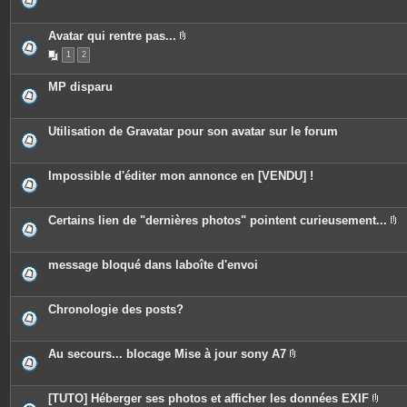
e
s
j
o
Avatar qui rentre pas...
i
P
n
1
2
i
t
è
e
c
MP disparu
s
e
s
j
o
Utilisation de Gravatar pour son avatar sur le forum
i
n
t
e
Impossible d'éditer mon annonce en [VENDU] !
s
Certains lien de "dernières photos" pointent curieusement...
P
i
è
c
message bloqué dans laboîte d'envoi
e
s
j
o
Chronologie des posts?
i
n
t
e
Au secours... blocage Mise à jour sony A7
s
P
i
è
c
[TUTO] Héberger ses photos et afficher les données EXIF