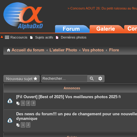
> Concours AOUT 26: Du petit ruisseau au fle
Raccourcis
Sujets actifs
Dernières photos
Accueil du forum
L'atelier Photo
Vos photos
Flore
Nouveau sujet
Annonces
[Fil Ouvert] [Best of 2025] Vos meilleures photos 2025
P
1
2
3
i
è
c
Des news du forum!!! un peu de changement pour une nouvelle
e
dynamique
s
j
1
2
o
i
n
t