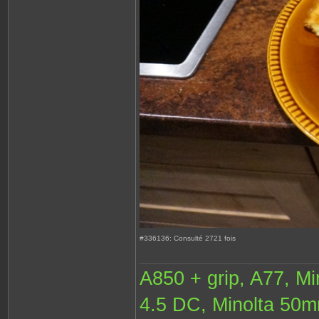
#336136: Consulté 2721 fois
A850 + grip, A77, M
4.5 DC, Minolta 50