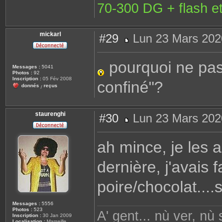
70-300 DG + flash et
mickarl
#29
Lun 23 Mars 202
M
e
s
pourquoi ne pas 
s
Messages :
5041
a
Photos :
92
g
Inscription :
05 Fév 2008
confiné"?
e
donnés
reçus
/
staurenghi
#30
Lun 23 Mars 202
M
e
s
ah mince, je les 
s
a
g
dernière, j'avais f
e
poire/chocolat....si
Messages :
5556
Photos :
523
A' gent... nù ver, nù
Inscription :
30 Jan 2009
Localisation :
Marseille