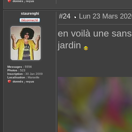
donnés
reçus
/
staurenghi
#24
Lun 23 Mars 202
M
e
s
en voilà une sans
s
a
g
jardin
e
Messages :
5556
Photos :
523
Inscription :
30 Jan 2009
Localisation :
Marseille
donnés
reçus
/