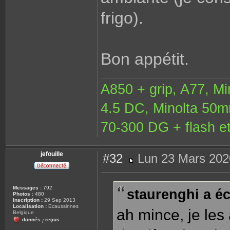
frigo).
Bon appétit.
A850 + grip, A77, M
4.5 DC, Minolta 50
70-300 DG + flash et
jefouille
#32
Lun 23 Mars 202
M
e
s
s
Messages :
792
staurenghi a écr
a
Photos :
480
g
Inscription :
29 Sep 2013
e
Localisation :
Ecaussinnes
ah mince, je les
Belgique
donnés
reçus
/