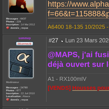
https://www.alpha
e
f=66&t=115888&
Messages :
6437
Photos :
229
Inscription :
14 Mai 2012
A6400 18-135 10/2025 
donnés
reçus
/
sommep
#27
Lun 23 Mars 202
M
e
s
@MAPS, j'ai fusio
s
a
g
déjà ouvert sur
e
A1 - RX100mIV
Modérateur
[VENDS]
Housses pour 
Messages :
24780
Photos :
677
Inscription :
22 Juil 2010
Localisation :
Alsace
donnés
reçus
/