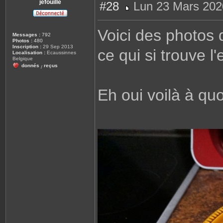
jefouille
#28
Lun 23 Mars 202
M
e
s
Voici des photos q
s
Messages :
792
a
Photos :
480
g
Inscription :
29 Sep 2013
ce qui si trouve l'
e
Localisation :
Ecaussinnes
Belgique
donnés
reçus
/
Eh oui voilà à qu