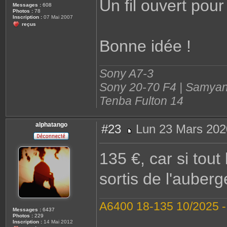
Un fil ouvert pour
s
Messages :
608
a
Photos :
78
g
Inscription :
07 Mai 2007
e
reçus
Bonne idée !
Sony A7-3
Sony 20-70 F4 | Samyan
Tenba Fulton 14
alphatango
#23
Lun 23 Mars 202
M
e
s
135 €, car si tout
s
a
g
sortis de l'auber
e
A6400 18-135 10/2025 
Messages :
6437
Photos :
229
Inscription :
14 Mai 2012