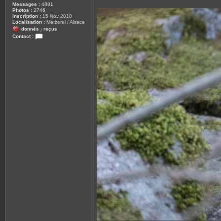
Messages :
4881
Photos :
2746
Inscription :
15 Nov 2010
Localisation :
Metzeral / Alsace
donnés
reçus
/
Contact :
C
o
n
t
a
c
t
e
r
j
o
u
l
z
y
6
8