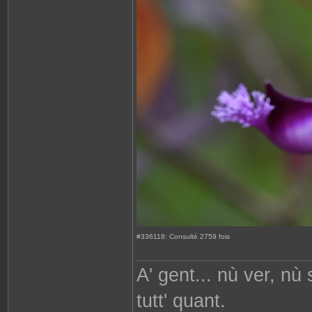
#336118: Consulté 2759 fois
A' gent... nù ver, nù
tutt' quant.