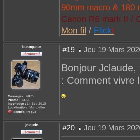
90mm macro & 180 
Canon R6 mark II / 
Mon fil
/
Flick
r
busoqueur
#19
Jeu 19 Mars 202
M
e
s
Bonjour Jclaude, p
s
a
g
: Comment vivre 
e
Messages :
6875
Photos :
1373
Inscription :
14 Sep 2015
Localisation :
Montpellier
donnés
reçus
/
jclaude
#20
Jeu 19 Mars 202
M
e
s