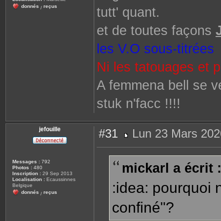
donnés
reçus
tutt' quant.
/
et de toutes façons
les V.O sous-titrées
Ni les tatouages et 
A femmena bell se ve
stuk n'facc !!!!
jefouille
#31
Lun 23 Mars 202
M
e
s
s
Messages :
792
mickarl a écrit 
a
Photos :
480
g
Inscription :
29 Sep 2013
e
Localisation :
Ecaussinnes
:idea: pourquoi n
Belgique
donnés
reçus
/
confiné"?