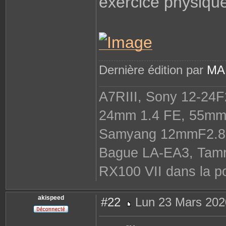
exercice physique
Dernière édition par
MA
A7RIII, Sony 12-24F
24mm 1.4 FE, 55mm 
Samyang 12mmF2.8
Bague LA-EA3, Tamr
RX100 VII dans la po
akispeed
#22
Lun 23 Mars 202
M
e
s