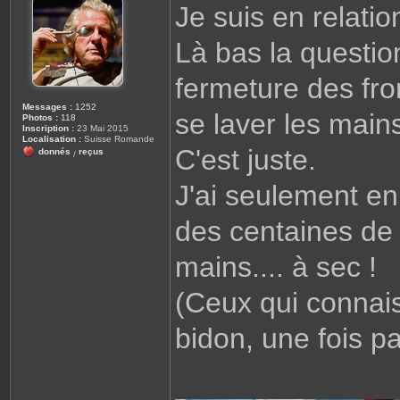
Je suis en relati
s
a
g
Là bas la questio
e
fermeture des fro
Messages :
1252
se laver les main
Photos :
118
Inscription :
23 Mai 2015
Localisation :
Suisse Romande
C'est juste.
donnés
reçus
/
J'ai seulement en
des centaines de
mains.... à sec !
(Ceux qui connais
bidon, une fois 