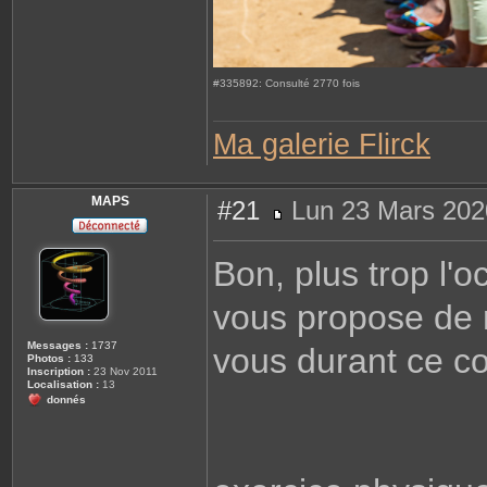
#335892: Consulté 2770 fois
Ma galerie Flirck
MAPS
#21
Lun 23 Mars 202
M
e
s
Bon, plus trop l'o
s
a
g
vous propose de 
e
Messages :
1737
vous durant ce c
Photos :
133
Inscription :
23 Nov 2011
Localisation :
13
donnés