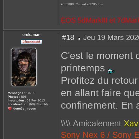
#335880: Consulté 2785 fois
EOS 5dMarkIII et 7dMark
orekaman
#18
Jeu 19 Mars 202
M
e
s
C'est le moment d
s
a
g
printemps
e
Profitez du retour
en allant faire qu
Messages :
10200
Photos :
898
Inscription :
01 Fév 2013
confinement. En 
Localisation :
(60) Chambly
donnés
reçus
/
\\\\ Amicalement
Xav
Sony Nex 6 / Sony 