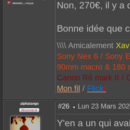
Non, 270€, il y a 
donnés
reçus
/
Bonne idée que ce 
\\\\ Amicalement
Xav
Sony Nex 6 / Sony 
90mm macro & 180 
Canon R6 mark II / 
Mon fil
/
Flick
r
alphatango
#26
Lun 23 Mars 202
M
e
s
Y'en a un qui ava
s
a
g