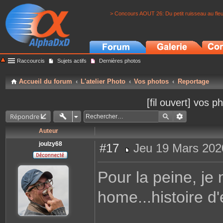
> Concours AOUT 26: Du petit ruisseau au fle
Raccourcis
Sujets actifs
Dernières photos
Accueil du forum
L'atelier Photo
Vos photos
Reportage
[fil ouvert] vos 
Répondre
Auteur
joulzy68
#17
Jeu 19 Mars 202
M
e
s
Pour la peine, je 
s
a
g
home...histoire 
e