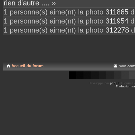
rien d'autre ....
»
1 personne(s) aime(nt) la photo
311865
da
1 personne(s) aime(nt) la photo
311954
da
1 personne(s) aime(nt) la photo
312278
d
Accueil du forum
Nous conta
Développé par
phpBB
® Forum So
Traduction fra