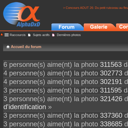
> Concours AOUT 26: Du petit ruisseau au fle
Raccourcis
Sujets actifs
Dernières photos
Accueil du forum
6 personne(s) aime(nt) la photo
311563
da
4 personne(s) aime(nt) la photo
302773
d
4 personne(s) aime(nt) la photo
302191
d
3 personne(s) aime(nt) la photo
311595
da
3 personne(s) aime(nt) la photo
321426
d
d'identification
»
3 personne(s) aime(nt) la photo
337360
d
3 personne(s) aime(nt) la photo
338685
d