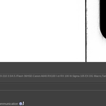
a 70-210 3.5/4.5 /Flash 36HSD.Canon A640.RX100 I et RX 100 III.Sigma 105 EX DG Macro,Tamr
 communication