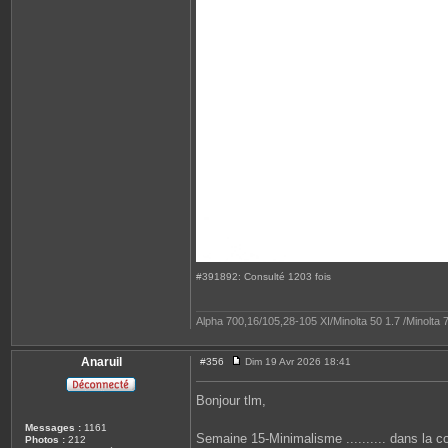
#391892: Consulté 1203 fois
Alpha 700,16/105,28-105 XI/Minolta 50 1.7 /Minolt
Anaruil
#356
Dim 19 Avr 2026 18:41
M
e
s
Bonjour tlm,
s
a
Messages :
1161
g
Semaine 15-Minimalisme .......... dans la
Photos :
212
e