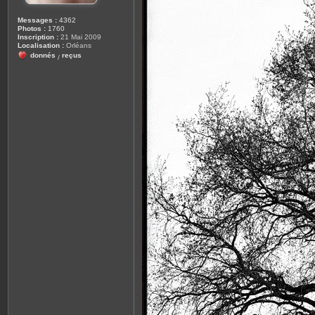
Messages :
4362
Photos :
1760
Inscription :
21 Mai 2009
Localisation :
Orléans
donnés
reçus
/