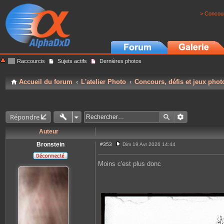
> Concour
Raccourcis
Sujets actifs
Dernières photos
Accueil du forum
L'atelier Photo
Concours, défis et jeux phot
Répondre
Auteur
Bronstein
#353
Dim 19 Avr 2026 14:44
M
e
s
Moins c'est plus donc
s
a
g
e