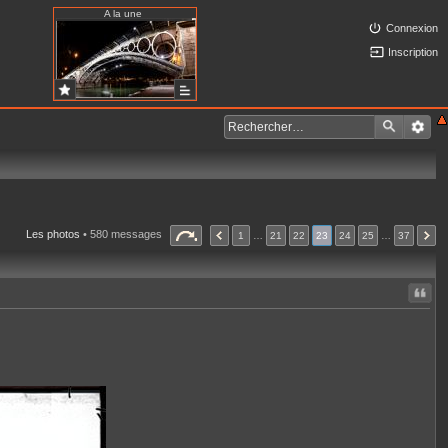
A la une
Connexion
Inscription
Les photos
• 580 messages
1
…
21
22
23
24
25
…
37
Citer