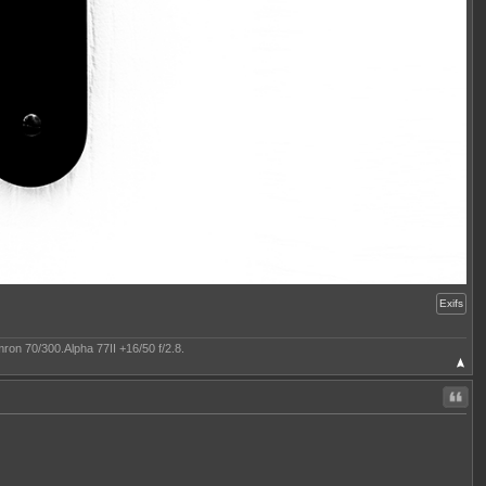
Exifs
on 70/300.Alpha 77II +16/50 f/2.8.
Citer