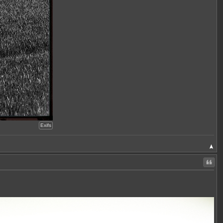
Exifs
Citer