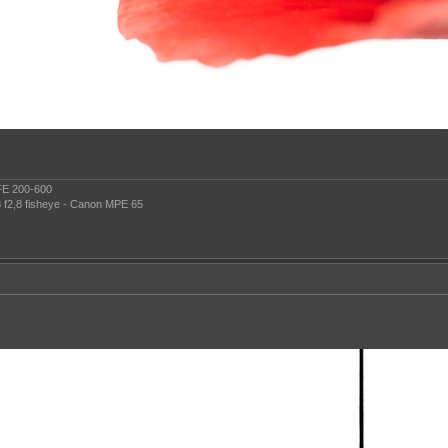
 FE 200-600
 f2,8 fisheye - Canon MPE 65