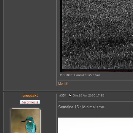
#391886: Consulté 1226 fois
Mon fil
gregdakt
#354
Dim 19 Avr 2026 17:35
M
e
s
Semaine 15 : Minimalisme
s
a
g
e