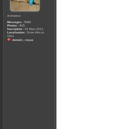
Animateur
Messages :
5362
Photos :
815
Inscription :
02 Mars 2013
Localisation :
Entre Alès et
Uzes
donnés
reçus
/