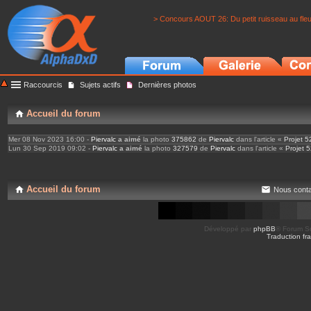
> Concours AOUT 26: Du petit ruisseau au fle
Raccourcis
Sujets actifs
Dernières photos
Accueil du forum
Mer 08 Nov 2023 16:00 -
Piervalc
a aimé
la photo
375862
de
Piervalc
dans l'article «
Projet 52
Lun 30 Sep 2019 09:02 -
Piervalc
a aimé
la photo
327579
de
Piervalc
dans l'article «
Projet 5
Accueil du forum
Nous conta
Développé par
phpBB
® Forum So
Traduction fra