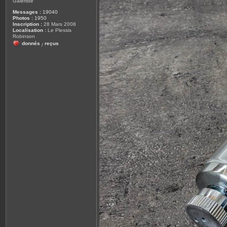
Galeriste
Messages :
19040
Photos :
1950
Inscription :
28 Mars 2008
Localisation :
Le Plessis
Robinson
donnés
reçus
/