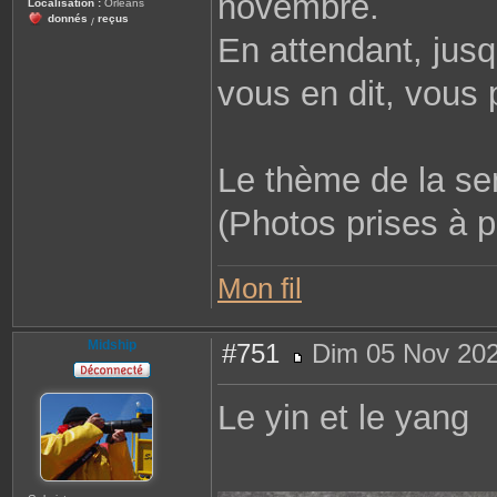
novembre.
Localisation :
Orléans
donnés
reçus
/
En attendant, jusq
vous en dit, vous 
Le thème de la se
(Photos prises à p
Mon fil
Midship
#751
Dim 05 Nov 202
M
e
s
Le yin et le yang
s
a
g
e