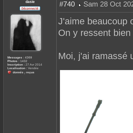
dasie
#740
Sam 28 Oct 202
M
e
s
J'aime beaucoup c
s
a
g
On y ressent bien 
e
Moi, j'ai ramassé u
Messages :
4369
Photos :
1432
Inscription :
27 Avr 2014
Localisation :
Vendée
donnés
reçus
/