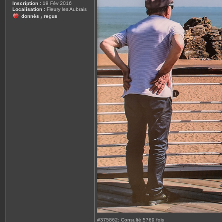
Inscription :
19 Fév 2016
Localisation :
Fleury les Aubrais
donnés
reçus
/
#375862: Consulté 5769 fois