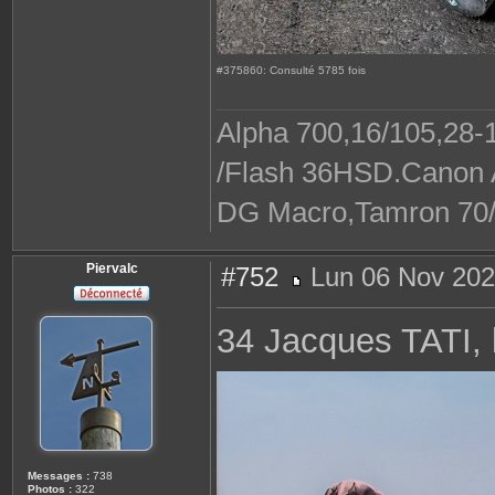
#375860: Consulté 5785 fois
Alpha 700,16/105,28-1
/Flash 36HSD.Canon A
DG Macro,Tamron 70/30
Piervalc
#752
Lun 06 Nov 202
M
e
s
34 Jacques TATI, l
s
a
g
e
Messages :
738
Photos :
322