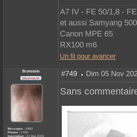
A7 IV - FE 50/1,8 - F
et aussi Samyang 500 
Canon MPE 65
RX100 m6
Un fil pour avancer
Bronstein
#749
Dim 05 Nov 202
M
e
s
Sans commentair
s
a
g
e
Messages :
4362
Photos :
1760
Inscription :
21 Mai 2009