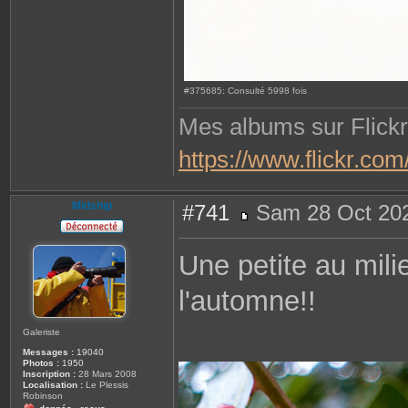
#375685: Consulté 5998 fois
Mes albums sur Flickr
https://www.flickr.c
Midship
#741
Sam 28 Oct 202
M
e
s
Une petite au mili
s
a
g
l'automne!!
e
Galeriste
Messages :
19040
Photos :
1950
Inscription :
28 Mars 2008
Localisation :
Le Plessis
Robinson