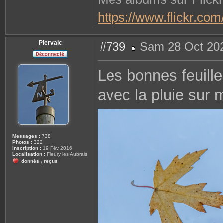
https://www.flickr.c
Piervalc
#739
Sam 28 Oct 202
M
e
s
Les bonnes feuille
s
a
g
avec la pluie sur 
e
Messages :
738
Photos :
322
Inscription :
19 Fév 2016
Localisation :
Fleury les Aubrais
donnés
reçus
/