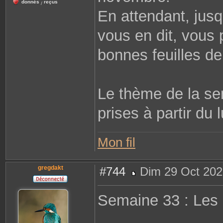
donnés
reçus
/
En attendant, jusq
vous en dit, vous 
bonnes feuilles de
Le thème de la se
prises à partir du 
Mon fil
gregdakt
#744
Dim 29 Oct 202
M
e
s
Semaine 33 : Les 
s
a
g
e