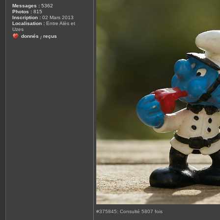
Messages :
5362
Photos :
815
Inscription :
02 Mars 2013
Localisation :
Entre Alès et
Uzes
donnés
reçus
/
#375845: Consulté 5807 fois