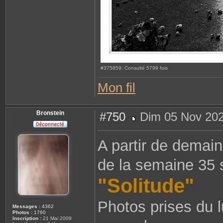
#375859: Consulté 5799 fois
Mon fil
Bronstein
#750
Dim 05 Nov 202
M
e
s
A partir de demain
s
a
g
de la semaine 35 
e
"Solitude"
Photos prises du 
Messages :
4362
Photos :
1760
Inscription :
21 Mai 2009