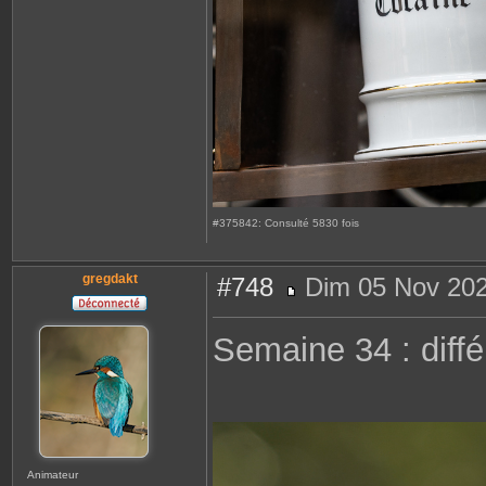
#375842: Consulté 5830 fois
gregdakt
#748
Dim 05 Nov 202
M
e
s
Semaine 34 : diffé
s
a
g
e
Animateur