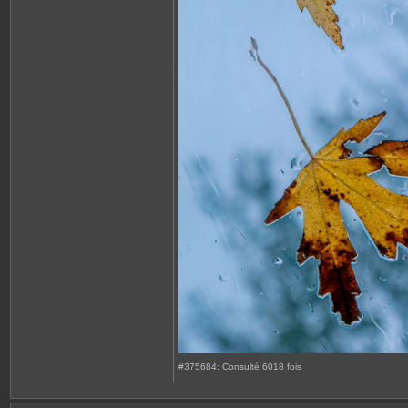
#375684: Consulté 6018 fois