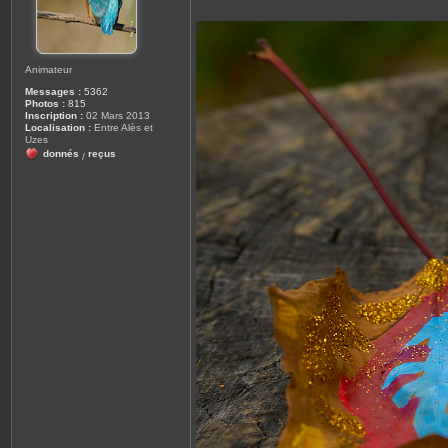
Animateur
Messages :
5362
Photos :
815
Inscription :
02 Mars 2013
Localisation :
Entre Alès et
Uzes
donnés
reçus
/