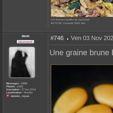
Les bonnes feuilles de l'automne
#375746: Consulté 5932 fois
dasie
#746
Ven 03 Nov 202
M
e
s
Une graine brune b
s
a
g
e
Messages :
4369
Photos :
1432
Inscription :
27 Avr 2014
Localisation :
Vendée
donnés
reçus
/