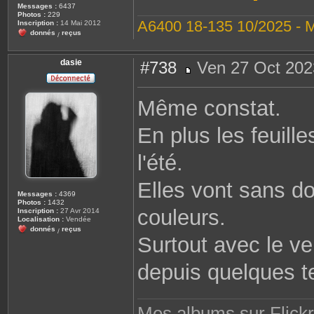
Messages :
6437
Photos :
229
A6400 18-135 10/2025 - 
Inscription :
14 Mai 2012
donnés
reçus
/
dasie
#738
Ven 27 Oct 202
M
e
s
Même constat.
s
a
g
En plus les feuill
e
l'été.
Elles vont sans d
Messages :
4369
Photos :
1432
couleurs.
Inscription :
27 Avr 2014
Localisation :
Vendée
donnés
reçus
/
Surtout avec le ve
depuis quelques 
Mes albums sur Flickr