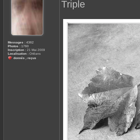
Triple
s
a
g
e
Messages :
4362
Photos :
1760
Inscription :
21 Mai 2009
Localisation :
Orléans
donnés
reçus
/