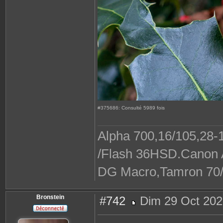
#375686: Consulté 5989 fois
Alpha 700,16/105,28-1
/Flash 36HSD.Canon A
DG Macro,Tamron 70/30
Bronstein
#742
Dim 29 Oct 202
M
e
s