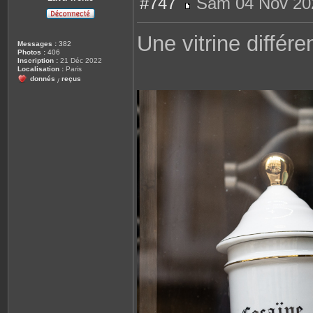
#747
Sam 04 Nov 20
M
e
s
Une vitrine différen
s
Messages :
382
a
Photos :
406
g
Inscription :
21 Déc 2022
e
Localisation :
Paris
donnés
reçus
/