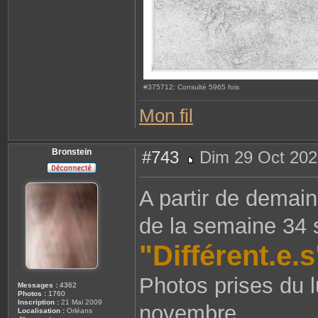
#375712: Consulté 5965 fois
Mon fil
Bronstein
#743
Dim 29 Oct 202
M
e
s
A partir de demain
s
a
g
de la semaine 34 
e
"Différent.e.s
Photos prises du 
Messages :
4362
Photos :
1760
Inscription :
21 Mai 2009
novembre.
Localisation :
Orléans