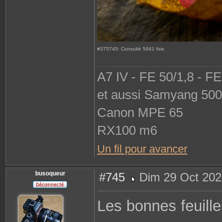
#375745: Consulté 5941 fois
A7 IV - FE 50/1,8 - F
et aussi Samyang 500 
Canon MPE 65
RX100 m6
Un fil pour avancer
busoqueur
#745
Dim 29 Oct 202
M
e
s
Les bonnes feuill
s
a
g
e