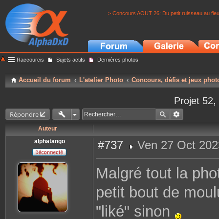
> Concours AOUT 26: Du petit ruisseau au fle
Raccourcis
Sujets actifs
Dernières photos
Accueil du forum
L'atelier Photo
Concours, défis et jeux phot
Projet 52, 
Répondre
Auteur
alphatango
#737
Ven 27 Oct 202
M
e
s
Malgré tout la pho
s
a
g
petit bout de moul
e
"liké" sinon