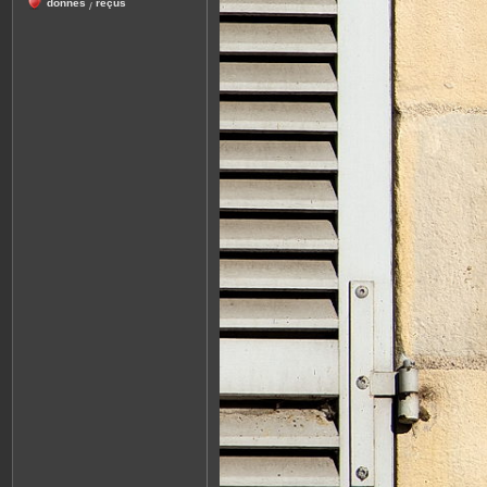
donnés
reçus
/