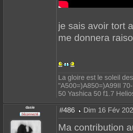
je sais avoir tort
me donnera rais
La gloire est le soleil d
"A500=)A850=)A99II 70-2
50 Yashica 50 f1.7 Helio
dasie
#486
Dim 16 Fév 202
M
e
s
Ma contribution 
s
a
g