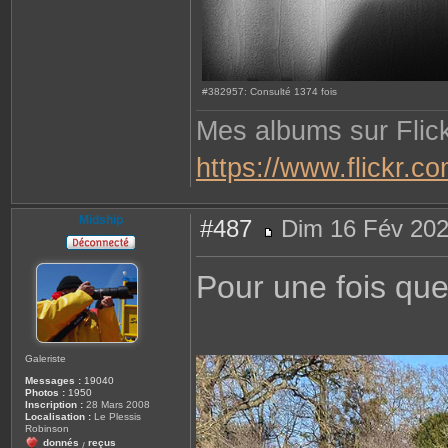
#382957: Consulté 1374 fois
Mes albums sur Flick
https://www.flickr.
Midship
#487
Dim 16 Fév 202
M
e
s
Pour une fois que
s
a
g
e
Galeriste
Messages :
19040
Photos :
1950
Inscription :
28 Mars 2008
Localisation :
Le Plessis
Robinson
donnés
reçus
/