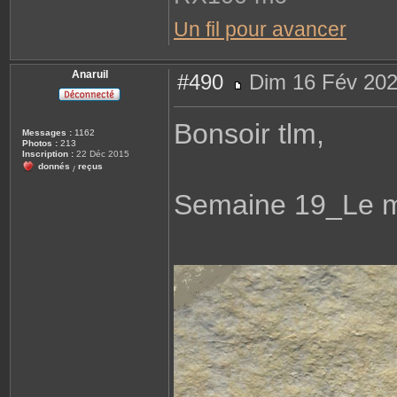
Un fil pour avancer
Anaruil
#490
Dim 16 Fév 202
M
e
s
Bonsoir tlm,
s
Messages :
1162
a
Photos :
213
g
Inscription :
22 Déc 2015
e
donnés
reçus
/
Semaine 19_Le 