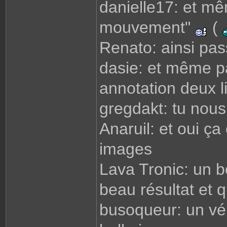
danielle17: et mêm
mouvement"
(
Renato: ainsi pa
dasie: et même pa
annotation deux l
gregdakt: tu nou
Anaruil: et oui ça
images
Lava Tronic: un bo
beau résultat et 
busoqueur: un vér