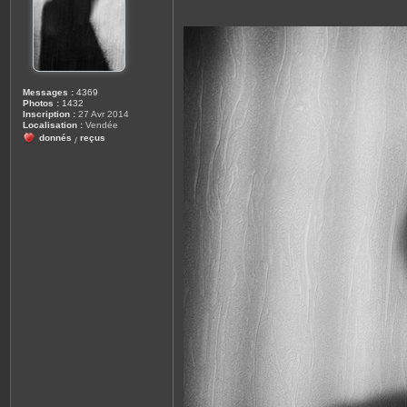
e
Messages :
4369
Photos :
1432
Inscription :
27 Avr 2014
Localisation :
Vendée
donnés
reçus
/