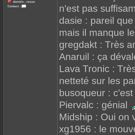
donnés
reçus
/
n'est pas suffis
Contact :
C
o
dasie : pareil qu
n
t
a
c
mais il manque 
t
e
r
gregdakt : Très 
R
e
n
Anaruil : ça déva
a
t
o
Lava Tronic : Tr
netteté sur les p
busoqueur : c'est
Piervalc : génial
Midship : Oui on 
xg1956 : le mouve