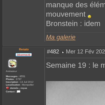
manque des éléme
mouvement
Bronstein : idem
Ma galerie
Renato
#482
Mer 12 Fév 202
M
e
s
Semaine 19 : le
s
a
g
Animateur
e
Messages :
6551
Photos :
1737
Inscription :
14 Juil 2012
Localisation :
Montpellier
donnés
reçus
/
Contact :
C
o
n
t