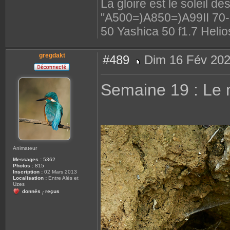
La gloire est le soleil d
"A500=)A850=)A99II 70-2
50 Yashica 50 f1.7 Helio
gregdakt
#489
Dim 16 Fév 202
M
e
s
Semaine 19 : Le
s
a
g
e
Animateur
Messages :
5362
Photos :
815
Inscription :
02 Mars 2013
Localisation :
Entre Alès et
Uzes
donnés
reçus
/