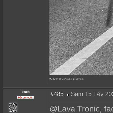
#382946: Consulté 1430 fois
blueh
#485
Sam 15 Fév 202
M
e
s
@Lava Tronic, fa
s
a
g