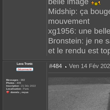
belle image
Midship: ça bouge
mouvement
xg1956: une belle
Bronstein: je ne 
et le rendu est t
Lava Tronic
#484
Ven 14 Fév 202
M
e
s
s
Messages :
382
a
Photos :
406
g
Inscription :
21 Déc 2022
e
Localisation :
Paris
donnés
reçus
/