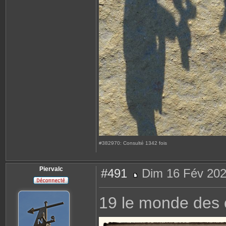
#382970: Consulté 1342 fois
Piervalc
#491
Dim 16 Fév 202
M
e
s
19 le monde des
s
a
g
e