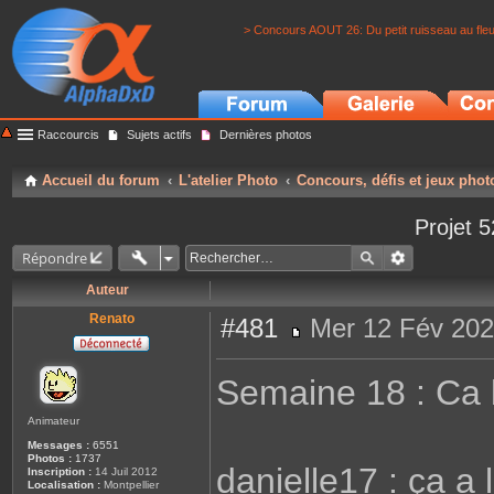
> Concours AOUT 26: Du petit ruisseau au fle
Raccourcis
Sujets actifs
Dernières photos
Accueil du forum
L'atelier Photo
Concours, défis et jeux phot
Projet 5
Répondre
Auteur
Renato
#481
Mer 12 Fév 202
M
e
s
Semaine 18 : Ca
s
a
g
Animateur
e
Messages :
6551
Photos :
1737
danielle17 : ça a
Inscription :
14 Juil 2012
Localisation :
Montpellier