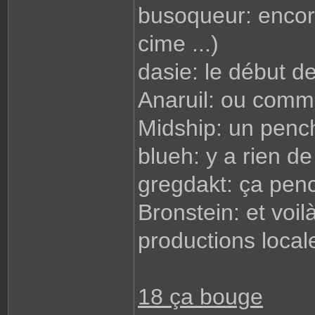
busoqueur: encore
cime ...)
dasie: le début d
Anaruil: ou comme
Midship: un pench
blueh: y a rien de
gregdakt: ça pen
Bronstein: et voi
productions local
18 ça bouge