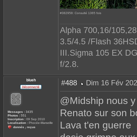
#382958: Consulté 1365 fois
Alpha 700,16/105,28-
3.5/4.5 /Flash 36H
III.Sigma 105 EX DG
f/2.8.
blueh
#488
Dim 16 Fév 202
M
e
s
@Midship nous y
s
a
g
Renato sur son b
e
Messages :
3435
Photos :
551
Inscription :
09 Sep 2010
Lava t'en guerre
Localisation :
Phocée-Marseille
donnés
reçus
/