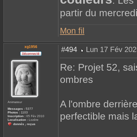
. Les
partir du mercredi
Mon fil
xg1956
#494
Lun 17 Fév 202
M
e
s
Re: Projet 52, s
s
a
g
ombres
e
A l'ombre derrière
Animateur
Messages :
5377
Photos :
1103
perfectible mais 
Inscription :
05 Fév 2010
Localisation :
Lozère
donnés
reçus
/