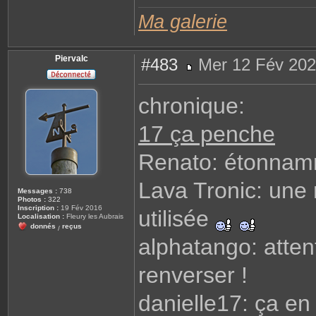
Ma galerie
Piervalc
#483
Mer 12 Fév 202
M
e
s
chronique:
s
a
g
17 ça penche
e
Renato: étonnamm
Lava Tronic: une
Messages :
738
Photos :
322
Inscription :
19 Fév 2016
utilisée
Localisation :
Fleury les Aubrais
donnés
reçus
/
alphatango: atte
renverser !
danielle17: ça e