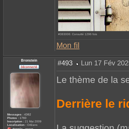
#383006: Consulté 1296 fois
Mon fil
Bronstein
#493
Lun 17 Fév 202
M
e
s
Le thème de la s
s
a
g
e
Derrière le r
Messages :
4362
Photos :
1760
Inscription :
21 Mai 2009
La suggestion (ma
Localisation :
Orléans
donnés
reçus