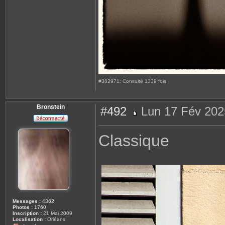
#382971: Consulté 1339 fois
Bronstein
#492
Lun 17 Fév 202
M
e
s
Classique
s
a
g
e
Messages :
4362
Photos :
1760
Inscription :
21 Mai 2009
Localisation :
Orléans