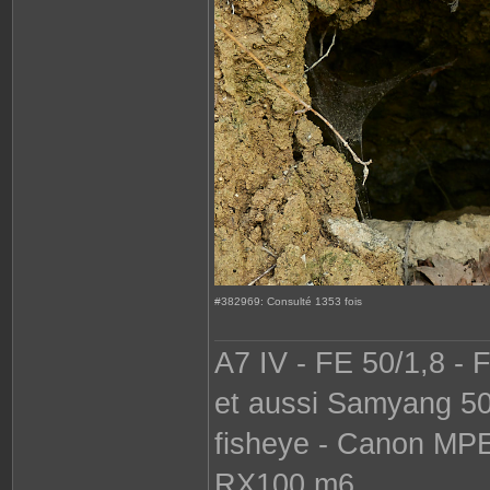
#382969: Consulté 1353 fois
A7 IV - FE 50/1,8 - 
et aussi Samyang 50
fisheye - Canon MP
RX100 m6