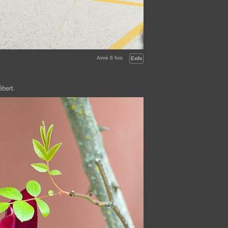
Aimé
8
fois
Exifs
ébert.