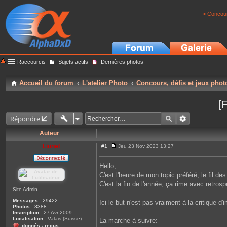
> Concour
Raccourcis
Sujets actifs
Dernières photos
Accueil du forum
L'atelier Photo
Concours, défis et jeux phot
[
Répondre
Auteur
Lionel
#1
Jeu 23 Nov 2023 13:27
M
e
s
Hello,
s
C'est l'heure de mon topic préféré, le fil des
a
g
C'est la fin de l'année, ça rime avec retr
e
Site Admin
Messages :
29422
Ici le but n'est pas vraiment à la critique
Photos :
3388
Inscription :
27 Avr 2009
Localisation :
Valais (Suisse)
La marche à suivre:
donnés
reçus