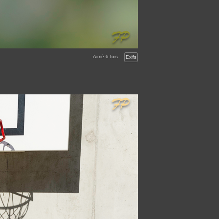
Aimé
6
fois
Exifs