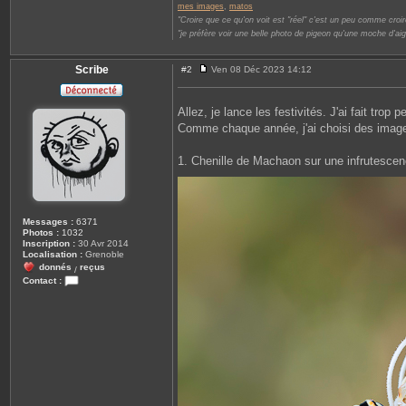
mes images
,
matos
"Croire que ce qu'on voit est "réel" c'est un peu comme croire
"je préfère voir une belle photo de pigeon qu'une moche d'aig
Scribe
#2
Ven 08 Déc 2023 14:12
M
e
s
Allez, je lance les festivités. J'ai fait tro
s
a
Comme chaque année, j'ai choisi des images 
g
e
1. Chenille de Machaon sur une infrutescen
Messages :
6371
Photos :
1032
Inscription :
30 Avr 2014
Localisation :
Grenoble
donnés
reçus
/
Contact :
C
o
n
t
a
c
t
e
r
S
c