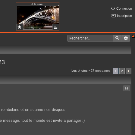
A la une
Connexion
Inscription
23
Les photos
• 27 messages
1
2
Citer
on rembobine et on scanne nos disques!
e message, tout le monde est invité à partager ;)