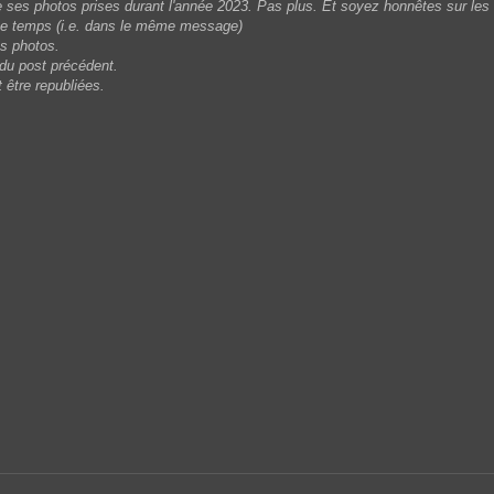
 ses photos prises durant l'année 2023. Pas plus. Et soyez honnêtes sur les 
me temps (i.e. dans le même message)
os photos.
 du post précédent.
 être republiées.