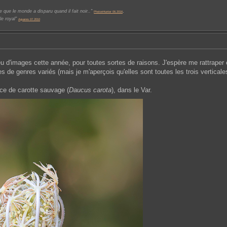
.
 que le monde a disparu quand il fait noir.."
PhotonHunter 06.2016
le royal"
Aguares 07.2010
p peu d'images cette année, pour toutes sortes de raisons. J'espère me rattraper
de genres variés (mais je m'aperçois qu'elles sont toutes les trois verticale
ce de carotte sauvage (
Daucus carota
), dans le Var.