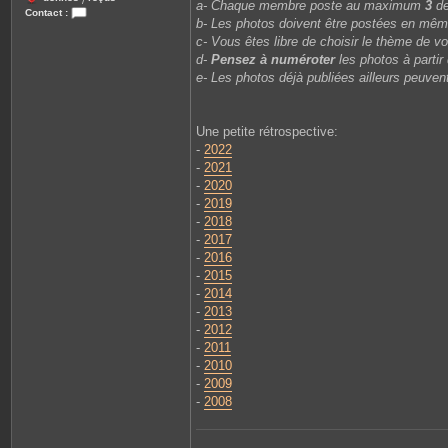
/
a- Chaque membre poste au maximum
3
de
Contact :
b- Les photos doivent être postées en mê
C
o
c- Vous êtes libre de choisir le thème de v
n
d-
Pensez à numéroter
les photos à partir
t
a
e- Les photos déjà publiées ailleurs peuvent
c
t
e
r
Une petite rétrospective:
L
i
-
2022
o
-
2021
n
e
-
2020
l
-
2019
-
2018
-
2017
-
2016
-
2015
-
2014
-
2013
-
2012
-
2011
-
2010
-
2009
-
2008