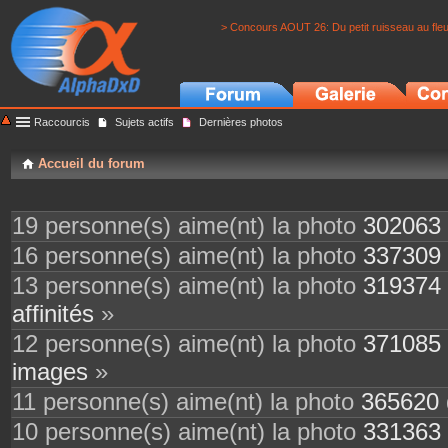
> Concours AOUT 26: Du petit ruisseau au fle
Raccourcis
Sujets actifs
Dernières photos
Accueil du forum
19 personne(s) aime(nt) la photo
302063
16 personne(s) aime(nt) la photo
337309
13 personne(s) aime(nt) la photo
319374
affinités
»
12 personne(s) aime(nt) la photo
371085
images
»
11 personne(s) aime(nt) la photo
365620
10 personne(s) aime(nt) la photo
331363