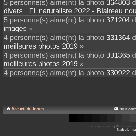
5 personne(s) aime(nt) la photo
364803
d
divers : Fil naturaliste 2022 - Blaireau nou
5 personne(s) aime(nt) la photo
371204
d
images
»
4 personne(s) aime(nt) la photo
331364
d
meilleures photos 2019
»
4 personne(s) aime(nt) la photo
331365
d
meilleures photos 2019
»
4 personne(s) aime(nt) la photo
330922
d
Accueil du forum
Nous conta
Développé par
phpBB
® Forum So
Traduction fra