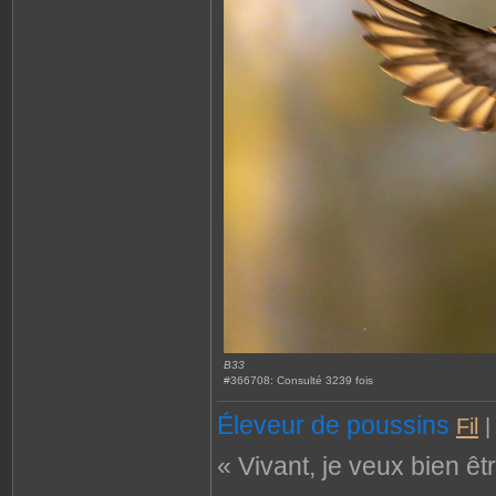
B33
#366708: Consulté 3239 fois
Éleveur de poussins
Fil
« Vivant, je veux bien êt