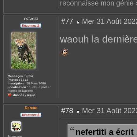
reconnaisse mon génie 
nefertiti
#77
Mer 31 Août 202
M
e
s
waouh la dernière
s
a
g
e
Messages :
2854
Photos :
1812
Inscription :
28 Mars 2006
Localisation :
quelque part en
France et Navarre
donnés
reçus
/
Renato
#78
Mer 31 Août 202
M
e
s
s
nefertiti a écrit 
a
g
Animateur
e