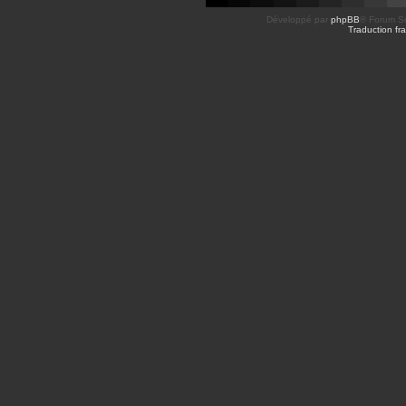
Développé par
phpBB
® Forum So
Traduction fra