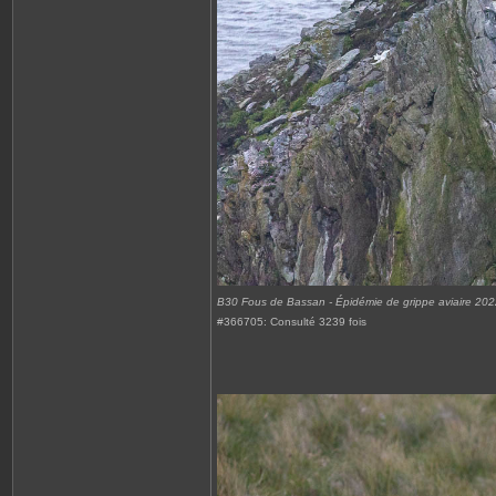
B30 Fous de Bassan - Épidémie de grippe aviaire 20
#366705: Consulté 3239 fois