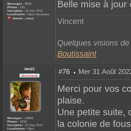
Belle mise à jour
s
Messages :
3632
a
Photos :
131
g
Inscription :
29 Juin 2015
e
Localisation :
Alpes françaises
donnés
reçus
Vincent
/
Quelques visions d
Boutissaint
ben21
#76
Mer 31 Août 202
M
e
s
Merci pour vos c
s
a
g
plaise.
e
Une petite suite
Messages :
14820
la colonie de fou
Photos :
2334
Inscription :
23 Sep 2010
Localisation :
Dijon