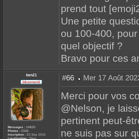
prend tout [emoji2
Une petite questi
ou 100-400, pour
quel objectif ?
Bravo pour ces 
ben21
#66
Mer 17 Août 202
M
e
s
Merci pour vos c
s
a
g
@Nelson, je laiss
e
pertinent peut-êt
Messages :
14820
ne suis pas sur qu
Photos :
2334
Inscription :
23 Sep 2010
Localisation :
Dijon