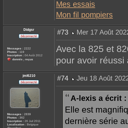
Mes essais
x
i
s
Mon fil pompiers
Didgsr
#73
Mer 17 Août 202
M
e
s
Avec la 825 et 826
s
Messages :
2222
a
Photos :
119
g
Inscription :
04 Août 2012
pour avoir réussi
e
donnés
reçus
/
jml6210
#74
Jeu 18 Août 202
M
e
s
s
A-lexis a écrit :
a
g
e
Elle est magnifi
Messages :
2839
Photos :
362
dernière série a
Inscription :
26 Juil 2011
Localisation :
Belgique
(Bruxelles)