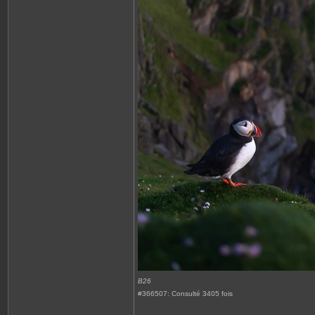
B26
#366507: Consulté 3405 fois