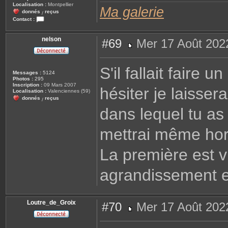
Localisation :
Montpellier
Ma galerie
donnés
reçus
/
Contact :
C
o
n
nelson
#69
Mer 17 Août 202
t
a
M
c
e
t
s
S'il fallait faire
e
s
Messages :
5124
r
a
Photos :
295
R
g
Inscription :
09 Mars 2007
e
hésiter je laisse
e
Localisation :
Valenciennes (59)
n
donnés
reçus
a
/
t
dans lequel tu as
o
mettrai même hor
La première est v
agrandissement e
Loutre_de_Groix
#70
Mer 17 Août 202
M
e
s