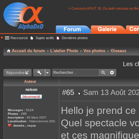
> Concours AOUT 26: Du petit ruisseau au fle
Raccourcis
Sujets actifs
Dernières photos
Accueil du forum
L'atelier Photo
Vos photos
Oiseaux
Les c
Répondre
Auteur
nelson
#65
Sam 13 Août 202
M
e
s
Hello je prend ce f
s
Messages :
5124
a
Photos :
295
g
Inscription :
09 Mars 2007
Quel spectacle v
e
Localisation :
Valenciennes (59)
donnés
reçus
/
et ces magnifique