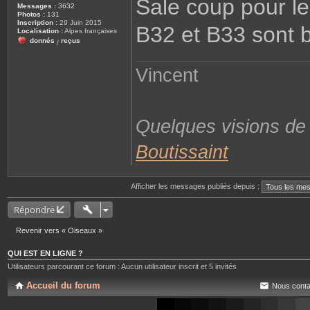
Sale coup pour l
s
Messages :
3632
a
Photos :
131
g
Inscription :
29 Juin 2015
B32 et B33 sont 
e
Localisation :
Alpes françaises
donnés
reçus
/
Vincent
Quelques visions d
Boutissaint
Afficher les messages publiés depuis :
Répondre
Revenir vers « Oiseaux »
QUI EST EN LIGNE ?
Utilisateurs parcourant ce forum : Aucun utilisateur inscrit et 5 invités
Accueil du forum
Nous conta