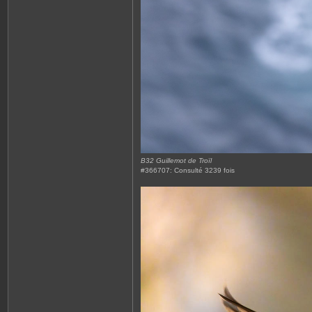
B32 Guillemot de Troïl
#366707: Consulté 3239 fois