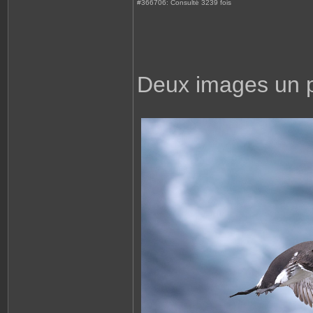
#366706: Consulté 3239 fois
Deux images un p