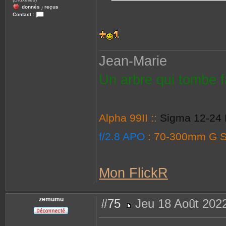
donnés
reçus
/
Contact :
C
o
n
t
a
c
Jean-Marie
t
e
r
Un arbre qui tombe fa
j
m
l
6
2
1
0
Alpha 99II ::
Sigma 12-24 
f/2.8 APO
: 70-300mm G 
Mon FlickR
zemumu
#75
Jeu 18 Août 202
M
e
s