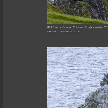
B29 Fous de Bassan - Épidémie de grippe aviaire 20
#366704: Consulté 3239 fois