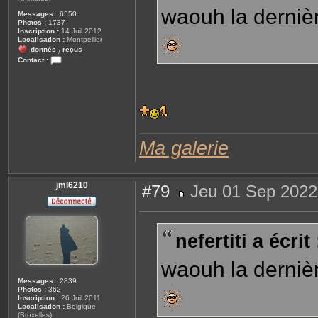
waouh la dernièr
Messages :
6550
Photos :
1737
Inscription :
14 Juil 2012
Localisation :
Montpellier
donnés
reçus
/
Contact :
C
o
n
t
a
c
t
e
r
Ma galerie
R
e
n
a
t
jml6210
#79
Jeu 01 Sep 2022
o
M
e
s
s
nefertiti a écrit 
a
g
e
waouh la dernièr
Messages :
2839
Photos :
362
Inscription :
26 Juil 2011
Localisation :
Belgique
(Bruxelles)