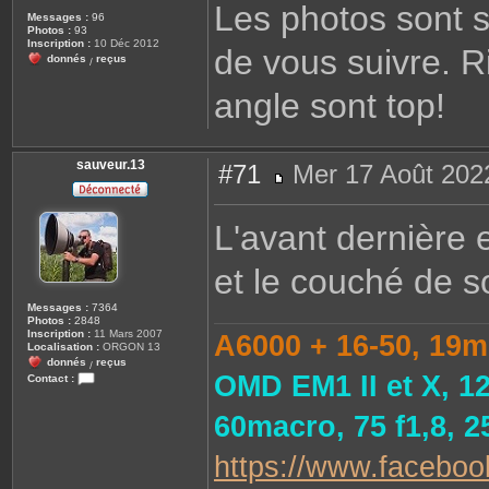
Les photos sont su
s
Messages :
96
a
Photos :
93
g
Inscription :
10 Déc 2012
de vous suivre. R
e
donnés
reçus
/
angle sont top!
sauveur.13
#71
Mer 17 Août 202
M
e
s
L'avant dernière e
s
a
g
et le couché de s
e
Messages :
7364
Photos :
2848
Inscription :
11 Mars 2007
A6000 + 16-50, 19m
Localisation :
ORGON 13
donnés
reçus
/
OMD EM1 II et X, 1
Contact :
C
o
60macro, 75 f1,8, 
n
t
a
https://www.faceboo
c
t
e