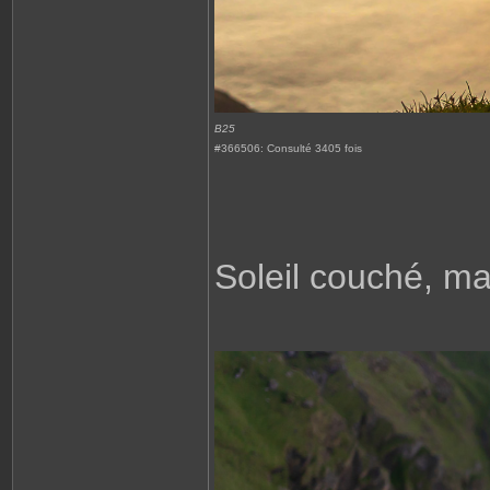
B25
#366506: Consulté 3405 fois
Soleil couché, mai