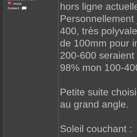
hors ligne actuel
reçus
Contact :
C
Personnellement j
o
n
t
a
400, très polyvale
c
t
e
de 100mm pour i
r
b
e
200-600 seraient t
n
2
1
98% mon 100-400 
Petite suite chois
au grand angle.
Soleil couchant :