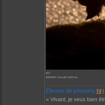
B27
#366509: Consulté 3405 fois
Éleveur de poussins
Fil
« Vivant, je veux bien êt