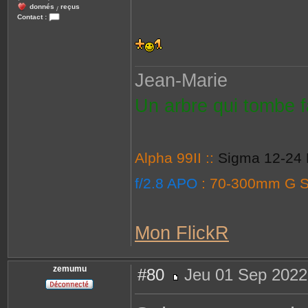
donnés
reçus
/
Contact :
C
o
n
t
a
c
Jean-Marie
t
e
r
Un arbre qui tombe fa
j
m
l
6
2
1
0
Alpha 99II ::
Sigma 12-24 
f/2.8 APO
: 70-300mm G 
Mon FlickR
zemumu
#80
Jeu 01 Sep 2022
M
e
s