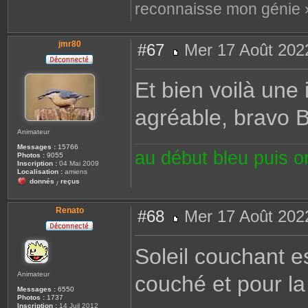
reconnaisse mon génie 
jmr80
#67
Mer 17 Août 202
M
e
s
Et bien voilà une
s
a
g
agréable, bravo
e
Animateur
Messages :
15766
au début bleu puis 
Photos :
9055
Inscription :
04 Mai 2009
Localisation :
amiens
donnés
reçus
/
Renato
#68
Mer 17 Août 202
M
e
s
Soleil couchant e
s
a
g
Animateur
couché et pour la
e
Messages :
6550
Photos :
1737
Inscription :
14 Juil 2012