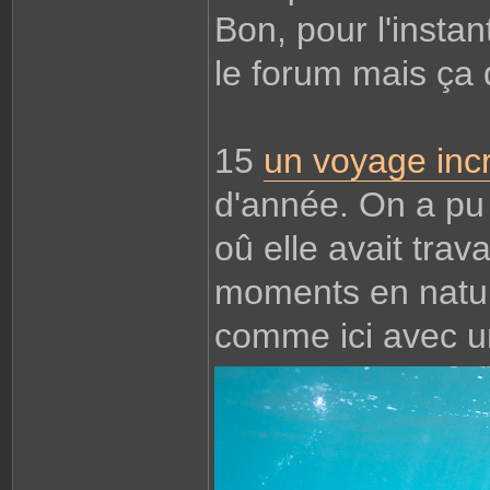
c
Bon, pour l'insta
t
e
r
L
le forum mais ça d
i
o
n
e
l
15
un voyage inc
d'année. On a pu 
oû elle avait trav
moments en natur
comme ici avec un