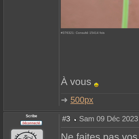
#376321: Consulté 15414 fois
À vous
➜
500px
Scribe
#3
Sam 09 Déc 2023
M
e
s
Ne faites pas vos
s
a