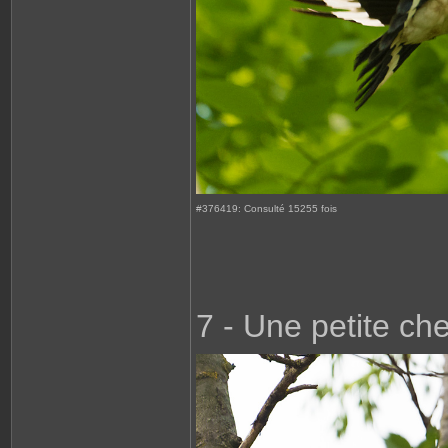
#376419: Consulté 15255 fois
7 - Une petite c