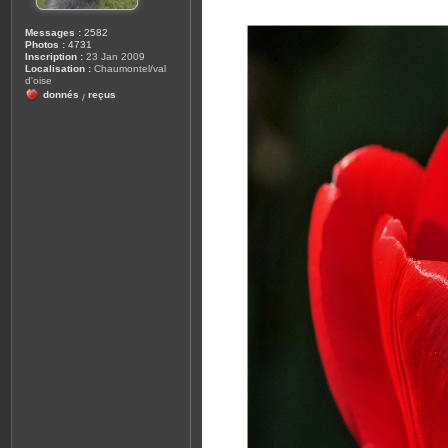
Messages :
2582
Photos :
4731
Inscription :
23 Jan 2009
Localisation :
Chaumontel/val
d'oise
donnés
reçus
/