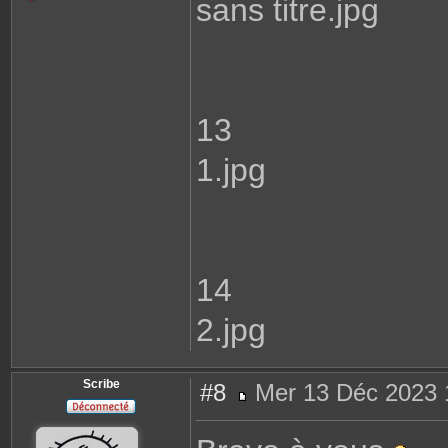
sans titre.jpg
13
1.jpg
14
2.jpg
Scribe
#8
Mer 13 Déc 2023 
M
e
s
s