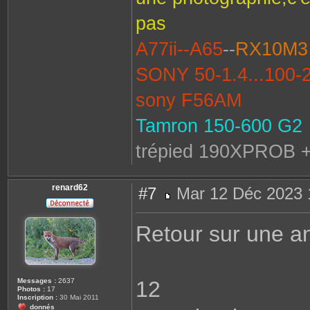
pas
A77ii--A65
--
RX10M3
SONY 50-1.4...100-
sony F56AM
Tamron 150-600 G2
trépied 190XPROB +
renard62
#7
Mar 12 Déc 2023 
M
e
s
Retour sur une an
s
a
g
e
Messages :
2637
12
Photos :
17
Inscription :
30 Mai 2011
donnés