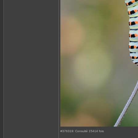
#376319: Consulté 15414 fois