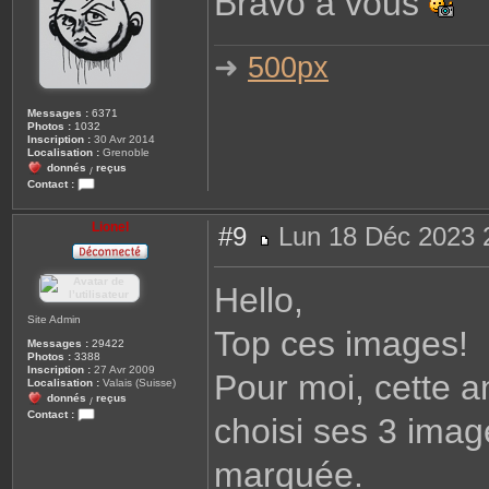
Bravo à vous
a
g
e
➜
500px
Messages :
6371
Photos :
1032
Inscription :
30 Avr 2014
Localisation :
Grenoble
donnés
reçus
/
Contact :
C
o
n
Lionel
#9
Lun 18 Déc 2023 
t
a
M
c
e
t
s
Hello,
e
s
r
a
S
g
Site Admin
c
Top ces images!
e
r
Messages :
29422
i
Photos :
3388
b
Inscription :
27 Avr 2009
Pour moi, cette a
e
Localisation :
Valais (Suisse)
donnés
reçus
/
Contact :
choisi ses 3 image
C
o
n
marquée.
t
a