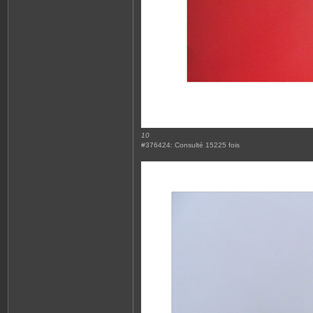
10
#376424: Consulté 15225 fois