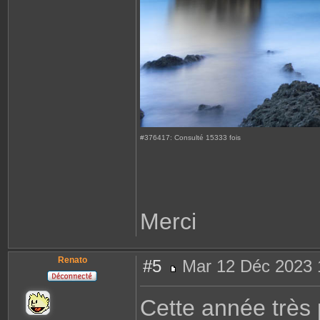
#376417: Consulté 15333 fois
Merci
Renato
#5
Mar 12 Déc 2023 
M
e
s
Cette année très
s
a
g