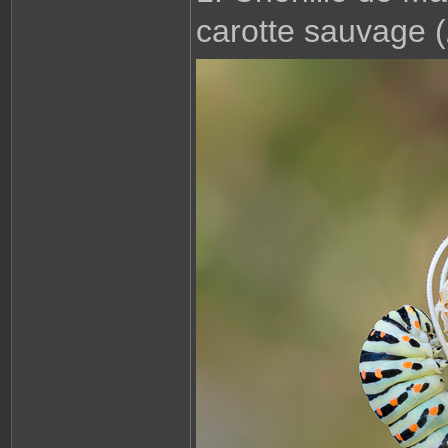
b
e
carotte sauvage (