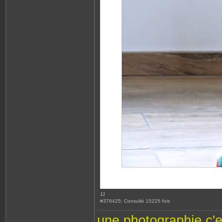
11
#376425: Consulté 15225 fois
une photographie,c'e