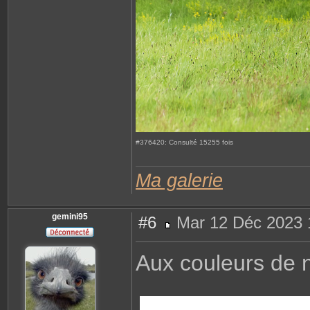
#376420: Consulté 15255 fois
Ma galerie
gemini95
#6
Mar 12 Déc 2023 
M
e
s
Aux couleurs de n
s
a
g
e