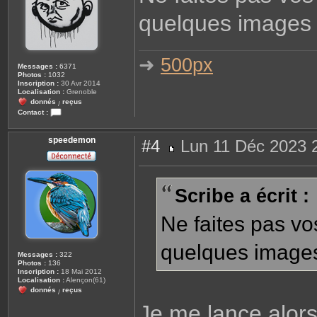
g
quelques images
e
➜
500px
Messages :
6371
Photos :
1032
Inscription :
30 Avr 2014
Localisation :
Grenoble
donnés
reçus
/
Contact :
C
o
n
speedemon
#4
Lun 11 Déc 2023 
t
a
M
c
e
t
s
e
s
Scribe a écrit :
r
a
S
g
c
e
r
Ne faites pas vo
i
b
e
quelques image
Messages :
322
Photos :
136
Inscription :
18 Mai 2012
Localisation :
Alençon(61)
donnés
reçus
/
Je me lance alor