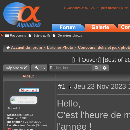
> Concours AOUT 26: Du petit ruisseau au fle
Raccourcis
Sujets actifs
Dernières photos
Accueil du forum
L'atelier Photo
Concours, défis et jeux phot
[Fil Ouvert] [Best of 
Répondre
Auteur
Lionel
#1
Jeu 23 Nov 2023 
M
e
s
Hello,
s
a
g
Site Admin
C'est l'heure de m
e
Messages :
29422
Photos :
3388
Inscription :
27 Avr 2009
l'année !
Localisation :
Valais (Suisse)
donnés
reçus