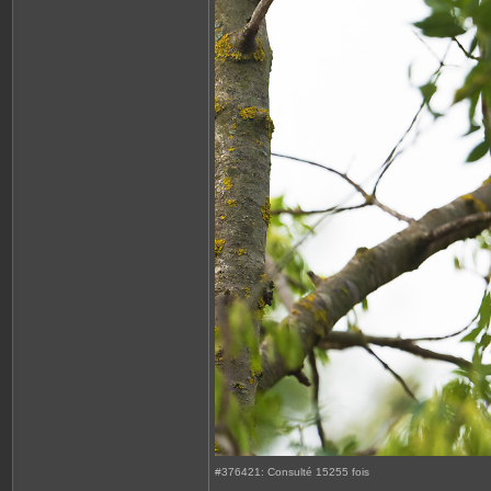
#376421: Consulté 15255 fois