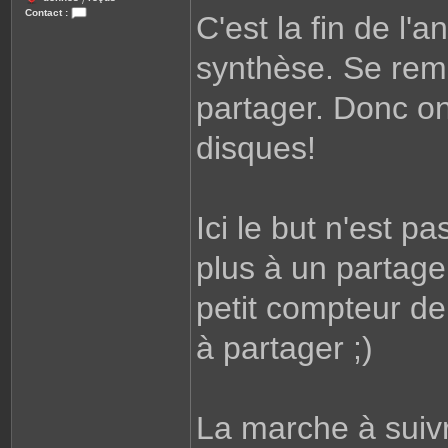
/
Contact :
C'est la fin de l'
C
o
n
synthèse. Se rem
t
a
c
partager. Donc o
t
e
r
L
disques!
i
o
n
e
l
Ici le but n'est p
plus à un partag
petit compteur de
à partager ;)
La marche à suiv