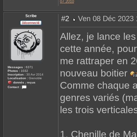
07.2010
Scribe
#2
Ven 08 Déc 2023 
M
e
s
Allez, je lance les
s
a
g
cette année, pour
e
me rattraper en 20
Messages :
6371
nouveau boitier
Photos :
1032
Inscription :
30 Avr 2014
Localisation :
Grenoble
Comme chaque ann
donnés
reçus
/
Contact :
C
genres variés (ma
o
n
t
a
les trois verticale
c
t
e
r
S
c
1. Chenille de M
r
i