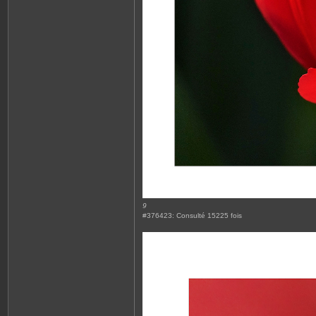
9
#376423: Consulté 15225 fois