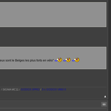
ux sont le Belges les plus forts en vélo"
T / SIGMA MC11 /
GODOX XPRO
/
3 x GODOX V860 II
Citer