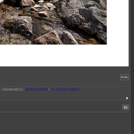
Exifs
T / SIGMA MC11 /
GODOX XPRO
/
3 x GODOX V860 II
Citer