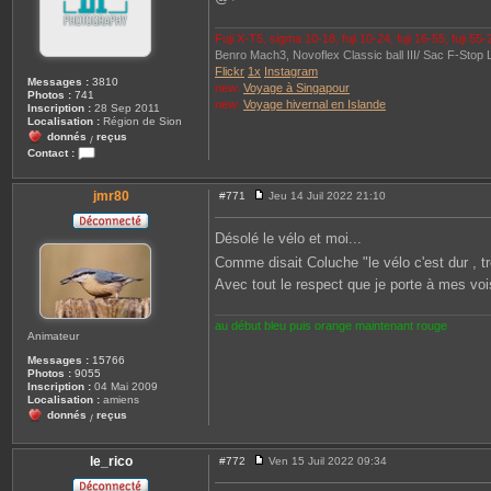
Fuji X-T5, sigma 10-18, fuji 10-24, fuji 16-55, fuji 55
Benro Mach3, Novoflex Classic ball III/ Sac F-Stop Lo
Flickr
1x
Instagram
Messages :
3810
new:
Voyage à Singapour
Photos :
741
new:
Voyage hivernal en Islande
Inscription :
28 Sep 2011
Localisation :
Région de Sion
donnés
reçus
/
Contact :
C
o
n
jmr80
#771
Jeu 14 Juil 2022 21:10
M
t
e
a
s
c
Désolé le vélo et moi...
s
t
a
e
Comme disait Coluche "le vélo c'est dur , 
g
r
Avec tout le respect que je porte à mes vo
e
d
a
r
k
au début bleu puis orange maintenant rouge
Animateur
s
h
Messages :
15766
i
Photos :
9055
n
Inscription :
04 Mai 2009
e
Localisation :
amiens
2
donnés
reçus
3
/
1
le_rico
#772
Ven 15 Juil 2022 09:34
M
e