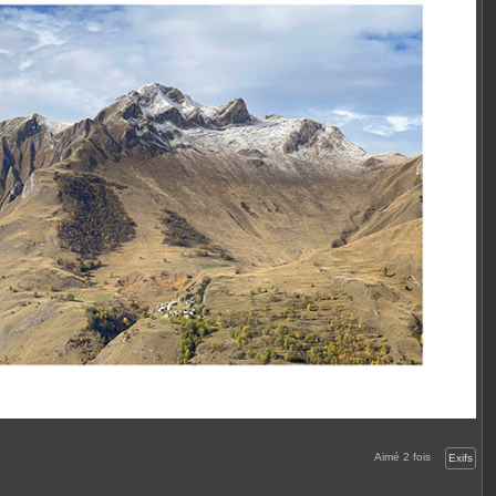
Aimé
2
fois
Exifs