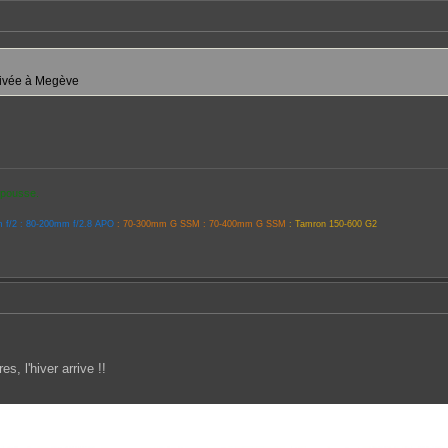
ivée à Megève
i pousse.
 f/2 : 80-200mm f/2.8 APO
: 70-300mm G SSM : 70-400mm G SSM
: Tamron 150-600 G2
s, l'hiver arrive !!