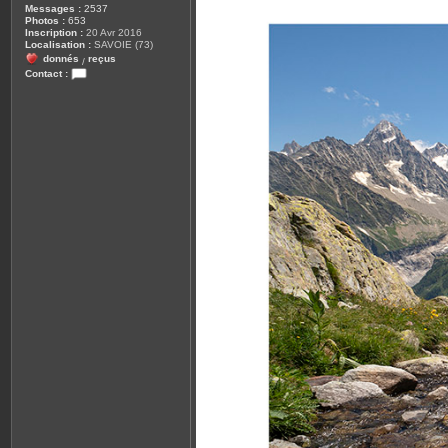
Messages :
2537
Photos :
653
Inscription :
20 Avr 2016
Localisation :
SAVOIE (73)
donnés
reçus
/
Contact :
C
o
n
t
a
c
t
e
r
l
e
_
r
i
c
o