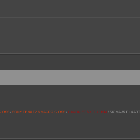
 G OSS
/
SONY FE 90 F2.8 MACRO G OSS
/
CANON EF 50 F1.4 USM
/ SIGMA 35 F1.4 AR