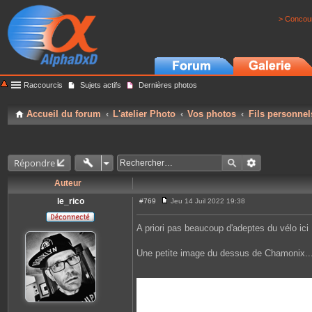
> Concour
Raccourcis
Sujets actifs
Dernières photos
Accueil du forum
L'atelier Photo
Vos photos
Fils personnel
Répondre
Auteur
le_rico
#769
Jeu 14 Juil 2022 19:38
M
e
s
A priori pas beaucoup d'adeptes du vélo ici
s
a
g
Une petite image du dessus de Chamonix...
e