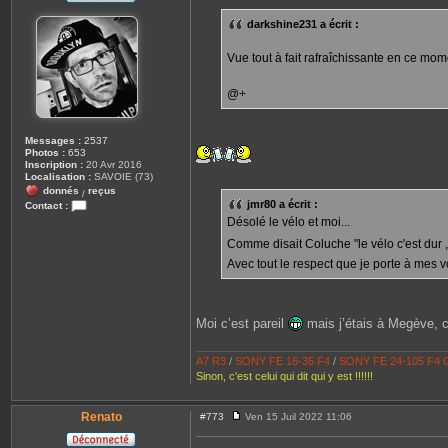
s
s
darkshine231 a écrit :
a
g
e
Vue tout à fait rafraîchissante en ce mo
@+
Messages :
2537
Photos :
653
Inscription :
20 Avr 2016
Localisation :
SAVOIE (73)
donnés
reçus
/
jmr80 a écrit :
Contact :
C
Désolé le vélo et moi...
o
n
Comme disait Coluche "le vélo c'est dur 
t
Avec tout le respect que je porte à mes 
a
c
t
e
r
Moi c’est pareil
mais j’étais à Megève, c
l
e
_
A7 R3
/
S
ONY FE 16-35 F4
/
SONY FE 24-105 F4
r
i
Sinon, c'est celui qui dit qui y est !!!!!!
c
o
Renato
#773
Ven 15 Juil 2022 11:06
M
e