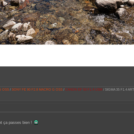
 G OSS
/
SONY FE 90 F2.8 MACRO G OSS
/
CANON EF 50 F1.4 USM
/ SIGMA 35 F1.4 AR
nt ça passes bien !