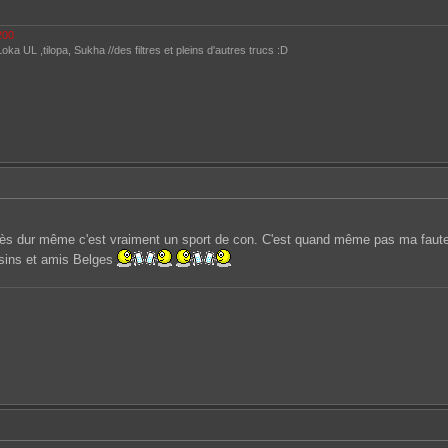
-200
ka UL ,tilopa, Sukha //des filtres et pleins d'autres trucs :D
très dur même c'est vraiment un sport de con. C'est quand même pas ma faute 
isins et amis Belges