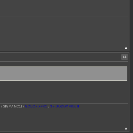
Citer
T / SIGMA MC11 /
GODOX XPRO
/
3 x GODOX V860 II