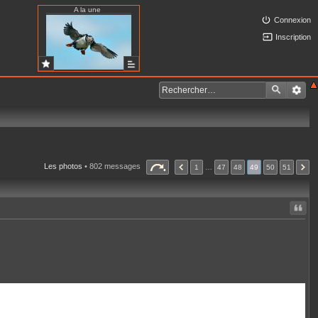
A la une
Connexion
Inscription
Les photos
• 802 messages
1
…
47
48
49
50
51
Citer