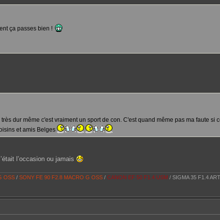
ment ça passes bien !
, très dur même c'est vraiment un sport de con. C'est quand même pas ma faute si ce
voisins et amis Belges
’était l’occasion ou jamais
 G OSS
/
SONY FE 90 F2.8 MACRO G OSS
/
CANON EF 50 F1.4 USM
/ SIGMA 35 F1.4 AR