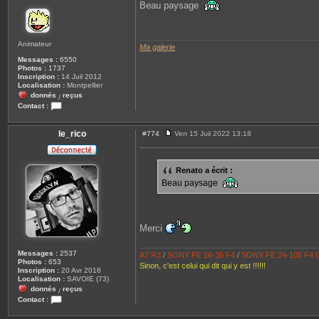
s
Beau paysage
s
a
g
e
Animateur
Ma galerie
Messages :
6550
Photos :
1737
Inscription :
14 Juil 2012
Localisation :
Montpellier
donnés
reçus
/
Contact :
C
o
n
le_rico
#774
Ven 15 Juil 2022 13:18
M
t
e
a
s
c
s
t
Renato a écrit :
a
e
Beau paysage
g
r
e
R
e
n
a
t
Merci
o
Messages :
2537
A7 R3
/
S
ONY FE 16-35 F4
/
SONY FE 24-105 F4
Photos :
653
Sinon, c'est celui qui dit qui y est !!!!!!
Inscription :
20 Avr 2016
Localisation :
SAVOIE (73)
donnés
reçus
/
Contact :
C
o