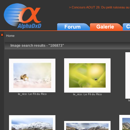
> Concours AOUT 26: Du petit ruisseau au 
Home
Image search results - "106873"
le_rico
:
Le Fil du Rico
le_rico
:
Le Fil du Rico
l