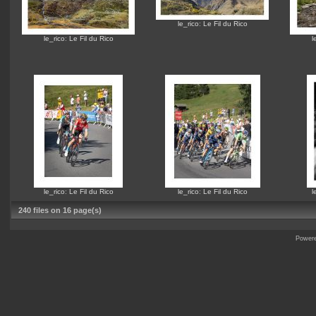
le_rico
:
Le Fil du Rico
le_rico
:
Le Fil du Rico
l
le_rico
:
Le Fil du Rico
le_rico
:
Le Fil du Rico
l
240 files on 16 page(s)
Power