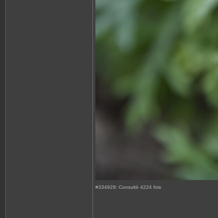
#334929: Consulté 4224 fois