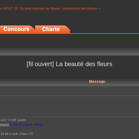
s AOUT 26: Du petit ruisseau au fleuve - soumission des photos <
[fil ouvert] La beauté des fleurs
Message
azz' e tutt' quant.
igasse
ni les V.O sous-titrées
B
 kil e stuk n'facc !!!!