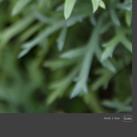
Aimé
1
fois
Exifs