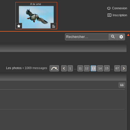
A la une
Connexion
Inscription
Les photos
• 1069 messages
1
…
11
12
13
14
15
…
67
Citer