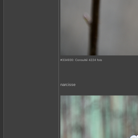
#334930: Consulté 4224 fois
narcisse