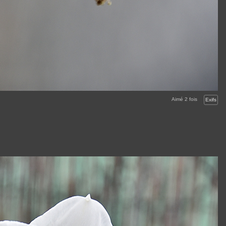
Aimé
2
fois
Exifs