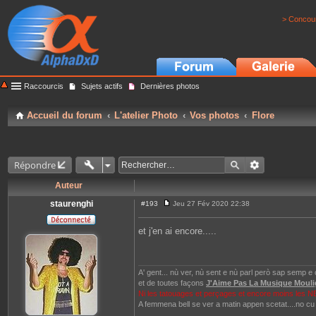
> Concour
Raccourcis
Sujets actifs
Dernières photos
Accueil du forum
L'atelier Photo
Vos photos
Flore
Répondre
Auteur
staurenghi
#193
Jeu 27 Fév 2020 22:38
M
e
s
et j'en ai encore.....
s
a
g
e
A' gent... nù ver, nù sent e nù parl però sap semp e c
et de toutes façons
J'Aime Pas La Musique Moul
Ni les tatouages et perçages et encore moins les N
A femmena bell se ver a matin appen scetat....no cu 10