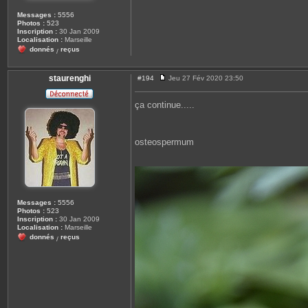
Messages :
5556
Photos :
523
Inscription :
30 Jan 2009
Localisation :
Marseille
donnés
reçus
/
staurenghi
#194
Jeu 27 Fév 2020 23:50
M
e
s
ça continue.....
s
a
g
e
osteospermum
Messages :
5556
Photos :
523
Inscription :
30 Jan 2009
Localisation :
Marseille
donnés
reçus
/