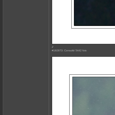
2
#192873: Consulté 5442 fois