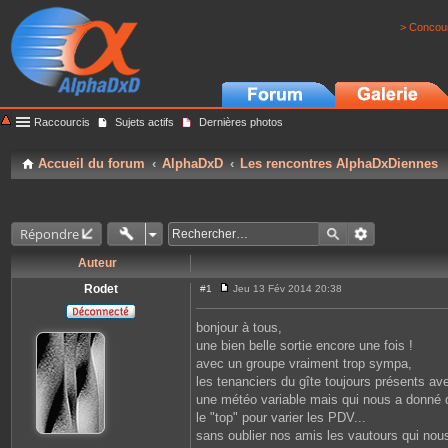
> Concour
Raccourcis
Sujets actifs
Dernières photos
Accueil du forum
AlphaDxD
Les rencontres AlphaDxDiennes
Répondre
Auteur
Rodet
#1
Jeu 13 Fév 2014 20:38
M
e
s
bonjour à tous,
s
une bien belle sortie encore une fois !
a
g
avec un groupe vraiment trop sympa,
e
les tenanciers du gîte toujours présents av
une météo variable mais qui nous a donné des
le "top" pour varier les PDV...
sans oublier nos amis les vautours qui nou