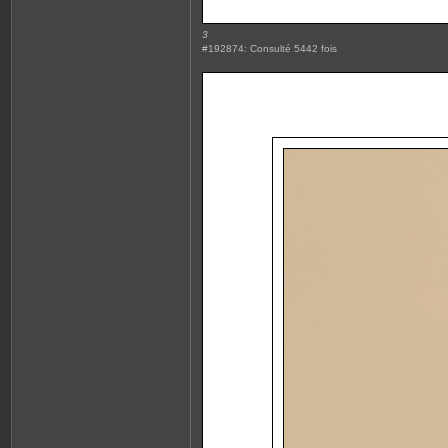
3
#192874: Consulté 5442 fois