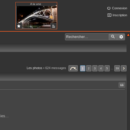
A la une
Connexion
Inscription
Les photos
• 624 messages
1
2
3
4
5
…
39
Citer
ies...