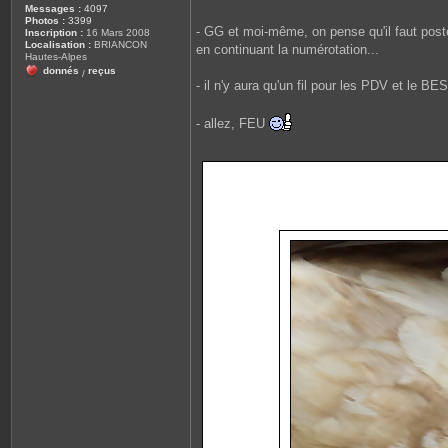
Messages :
4097
Photos :
3399
- GG et moi-même, on pense qu'il faut pos
Inscription :
16 Mars 2008
Localisation :
BRIANCON
en continuant la numérotation...
Hautes-Alpes
donnés
reçus
/
- il n'y aura qu'un fil pour les PDV et le B
- allez, FEU