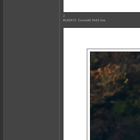
1
#192872: Consulté 5442 fois