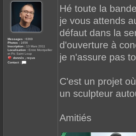
l
s
Hé toute la bande
o
s
a
g
je vous attends a
e
défaut dans la s
Messages :
6369
d'ouverture à con
Photos :
1656
Inscription :
13 Mars 2011
Localisation :
Entre Montpellier
je n'assure pas t
et Pic Saint Loup
donnés
reçus
/
Contact :
C
o
n
t
C'est un projet où
a
c
t
un sculpteur auto
e
r
c
a
l
i
m
Amitiés
e
l
o
l
o