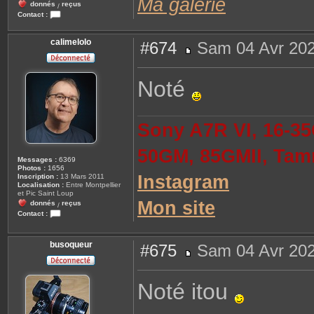
Ma galerie
donnés
reçus
/
Contact :
C
o
n
calimelolo
#674
Sam 04 Avr 202
t
a
M
c
e
t
s
Noté
e
s
r
a
R
g
e
e
n
Sony A7R VI, 16-35
a
t
o
50GM, 85GMII, Tam
Messages :
6369
Photos :
1656
Instagram
Inscription :
13 Mars 2011
Localisation :
Entre Montpellier
et Pic Saint Loup
Mon site
donnés
reçus
/
Contact :
C
o
n
busoqueur
#675
Sam 04 Avr 202
t
a
M
c
e
t
s
e
Noté itou
s
r
a
c
g
a
e