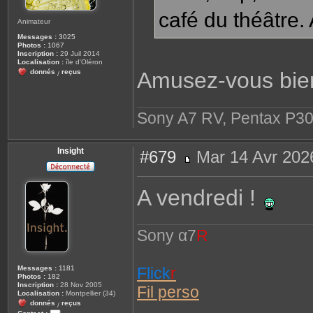
café du théâtre.
Animateur
Messages :
3025
Photos :
1067
Inscription :
29 Juil 2014
Localisation :
île d'Oléron
donnés
reçus
Amusez-vous bien
/
Sony A7 RV, Pentax P30
Insight
#679
Mar 14 Avr 202
M
e
s
A vendredi !
s
a
g
e
Sony α7
R
Flick
r
Messages :
1181
Photos :
182
Inscription :
28 Nov 2005
Fil perso
Localisation :
Montpellier (34)
donnés
reçus
/