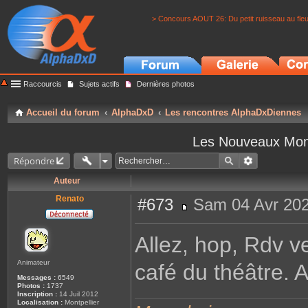
> Concours AOUT 26: Du petit ruisseau au fle
Raccourcis
Sujets actifs
Dernières photos
Accueil du forum
AlphaDxD
Les rencontres AlphaDxDiennes
Les Nouveaux Montp
Répondre
Auteur
Renato
#673
Sam 04 Avr 202
M
e
s
Allez, hop, Rdv v
s
a
g
Animateur
café du théâtre. 
e
Messages :
6549
Photos :
1737
Inscription :
14 Juil 2012
Localisation :
Montpellier