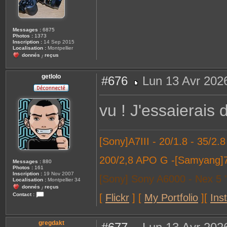
l
i
m
e
l
Messages :
6875
o
Photos :
1373
l
Inscription :
14 Sep 2015
o
Localisation :
Montpellier
donnés
reçus
/
getlolo
#676
Lun 13 Avr 202
M
e
s
vu ! J'essaierais 
s
a
g
e
[Sony]A7III - 20/1.8 - 35/2.
200/2,8 APO G -[Samyang]
Messages :
880
Photos :
161
Inscription :
19 Nov 2007
[Sony] Sony A6000 - Nex 5 
Localisation :
Montpellier 34
donnés
reçus
/
Contact :
[
Flickr
]
[
My Portfolio
]
[
Ins
C
o
n
t
gregdakt
a