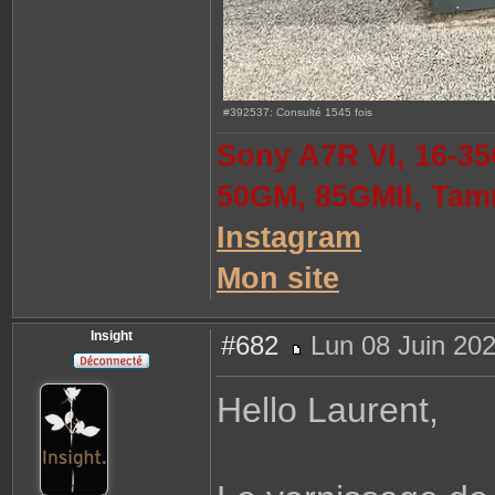
#392537: Consulté 1545 fois
Sony A7R VI, 16-35
50GM, 85GMII, Tam
Instagram
Mon site
Insight
#682
Lun 08 Juin 202
M
e
s
Hello Laurent,
s
a
g
e