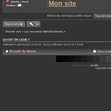
Mon site
donnés
reçus
/
Contact :
C
o
n
Afficher les messages publiés depuis :
t
a
Répondre
c
t
e
Revenir vers « Les rencontres AlphaDxDiennes »
r
c
a
QUI EST EN LIGNE ?
l
i
Utilisateurs parcourant ce forum : Aucun utilisateur inscrit et 1 invité
m
e
Accueil du forum
Nous conta
l
o
l
o
Développé par
phpBB
® Forum So
Traduction fra