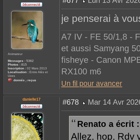
#677
Lun 13 Avr 202
c
M
t
e
e
s
r
je penserai à vous
s
g
a
e
g
t
e
l
o
A7 IV - FE 50/1,8 - 
l
o
et aussi Samyang 50
Animateur
fisheye - Canon MP
Messages :
5362
Photos :
815
Inscription :
02 Mars 2013
RX100 m6
Localisation :
Entre Alès et
Uzes
donnés
reçus
Un fil pour avancer
/
danielle17
#678
Mar 14 Avr 202
M
e
s
s
Renato a écrit :
a
g
e
Allez, hop, Rdv 