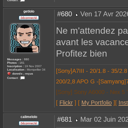
Contact :
C
o
n
getlolo
#680
Ven 17 Avr 202
t
a
M
c
e
t
s
Ne m'attendez pas
e
s
r
a
I
g
n
avant les vacanc
e
s
i
g
Profitez bien
h
t
Messages :
880
Photos :
161
Inscription :
19 Nov 2007
[Sony]A7III - 20/1.8 - 35/2.
Localisation :
Montpellier 34
donnés
reçus
/
Contact :
200/2,8 APO G -[Samyang]
C
o
n
[Sony] Sony A6000 - Nex 5 
t
a
c
[
Flickr
]
[
My Portfolio
]
[
Ins
t
e
r
g
e
calimelolo
#681
Mar 02 Juin 20
t
l
M
o
e