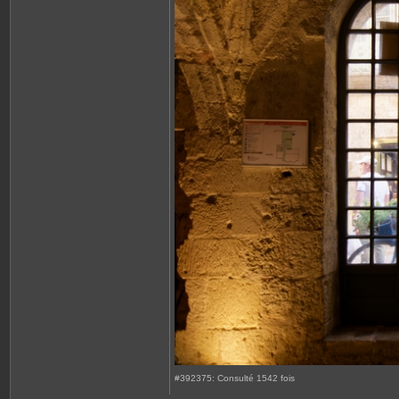
#392375: Consulté 1542 fois