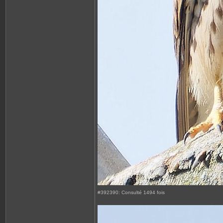
#392390: Consulté 1494 fois