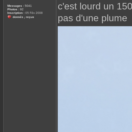
s
c'est lourd un 15
s
Messages :
5041
a
Photos :
92
g
Inscription :
05 Fév 2008
pas d'une plume
e
donnés
reçus
/