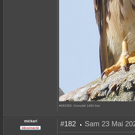
#392392: Consulté 1494 fois
mickarl
#182
Sam 23 Mai 202
M
e