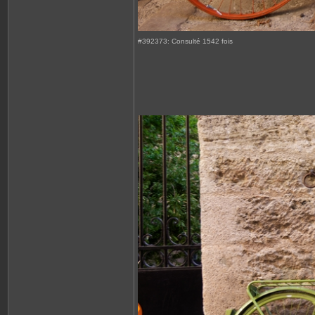
#392373: Consulté 1542 fois