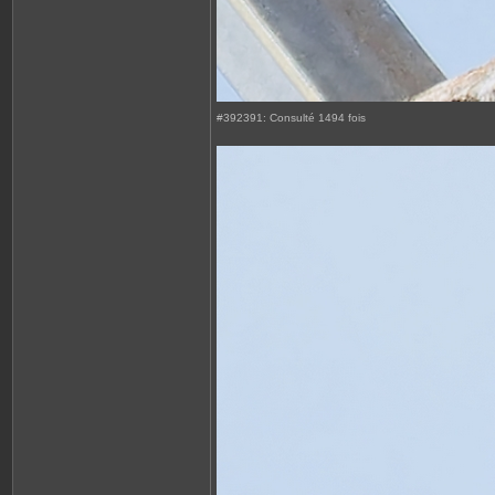
#392391: Consulté 1494 fois