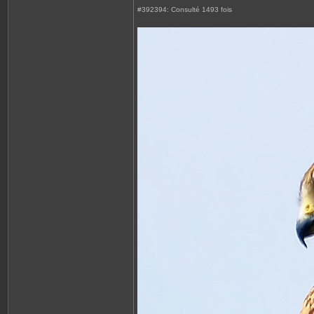
#392394: Consulté 1493 fois