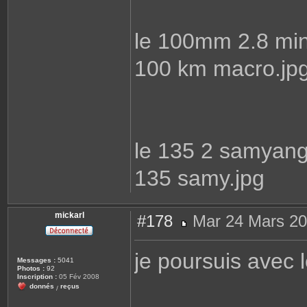
le 100mm 2.8 min
100 km macro.jp
le 135 2 samyan
135 samy.jpg
mickarl
#178
Mar 24 Mars 20
M
e
s
je poursuis avec
s
Messages :
5041
a
Photos :
92
g
Inscription :
05 Fév 2008
e
donnés
reçus
/