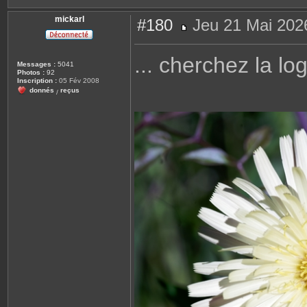
mickarl
#180
Jeu 21 Mai 202
M
e
s
... cherchez la l
s
Messages :
5041
a
Photos :
92
g
Inscription :
05 Fév 2008
e
donnés
reçus
/