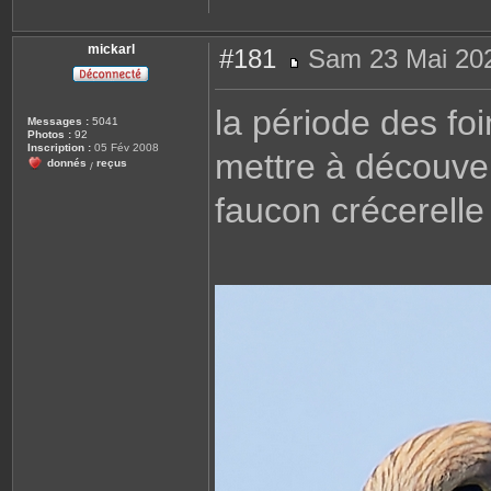
mickarl
#181
Sam 23 Mai 202
M
e
s
la période des foi
s
Messages :
5041
a
Photos :
92
g
Inscription :
05 Fév 2008
mettre à découver
e
donnés
reçus
/
faucon crécerelle