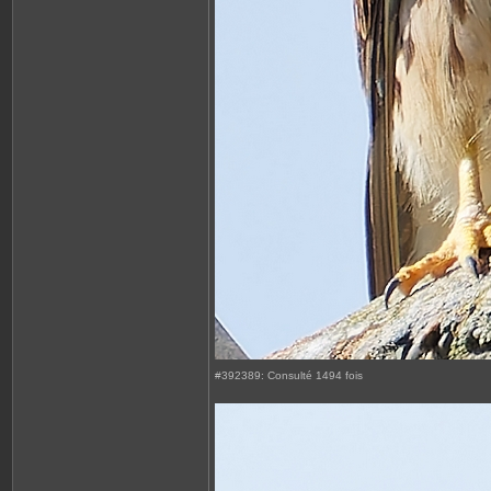
#392389: Consulté 1494 fois