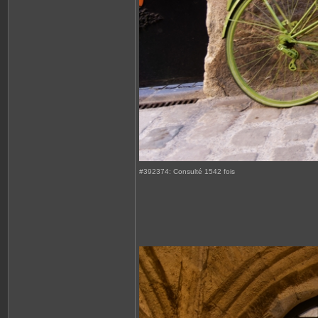
#392374: Consulté 1542 fois