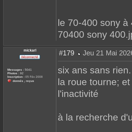
le 70-400 sony 
70400 sony 400.j
mickarl
#179
Jeu 21 Mai 202
M
e
s
six ans sans rien..
s
Messages :
5041
a
Photos :
92
g
Inscription :
05 Fév 2008
la roue tourne; et 
e
donnés
reçus
/
l'inactivité
à la recherche d'