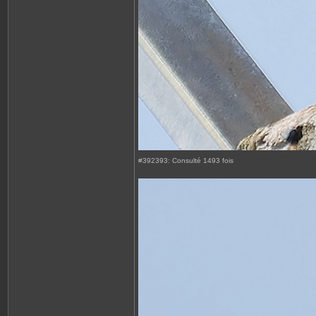
#392393: Consulté 1493 fois