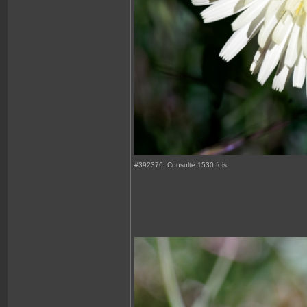
#392376: Consulté 1530 fois