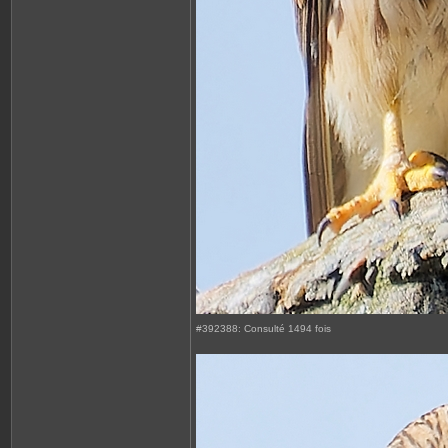
#392388: Consulté 1494 fois