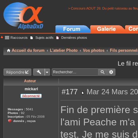
> Concours AOUT 26: Du petit ruisseau au fle
Raccourcis
Sujets actifs
Dernières photos
Accueil du forum
L'atelier Photo
Vos photos
Fils personnel
Le fil 
Répondre
Auteur
mickarl
#177
Mar 24 Mars 20
M
e
s
Fin de première 
s
Messages :
5041
a
Photos :
92
g
Inscription :
05 Fév 2008
l'ami Peache m'a
e
donnés
reçus
/
test. Je me suis 