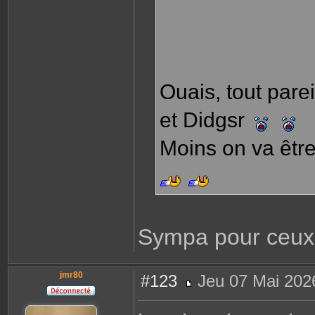
Ouais, tout parei
et Didgsr
Moins on va être
Sympa pour ceux 
jmr80
#123
Jeu 07 Mai 202
M
e
s