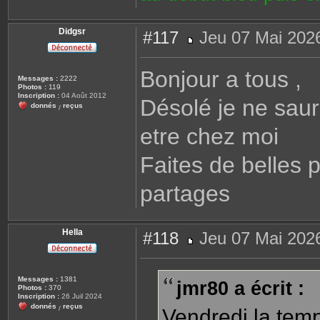
Didgsr
#117
Jeu 07 Mai 2026
M
e
s
Bonjour a tous ,
s
Messages :
2222
a
Photos :
119
g
Inscription :
04 Août 2012
Désolé je ne saur
e
donnés
reçus
/
etre chez moi
Faites de belles p
partages
Hella
#118
Jeu 07 Mai 202
M
e
s
s
Messages :
1381
jmr80 a écrit :
a
Photos :
370
g
Inscription :
26 Juil 2024
e
donnés
reçus
/
Vendredi la temp