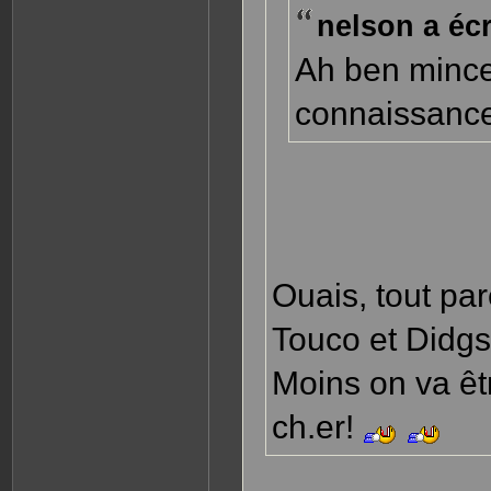
nelson a écri
Ah ben mince 
connaissance 
Ouais, tout par
Touco et Didg
Moins on va êt
ch.er!