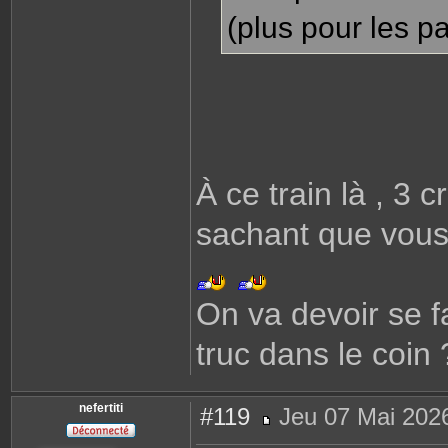
(plus pour les p
À ce train là , 3 c
sachant que vous
On va devoir se fai
truc dans le coin 
nefertiti
#119
Jeu 07 Mai 202
M
e