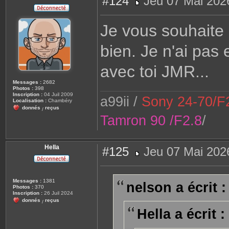
#124
Jeu 07 Mai 202
M
e
s
Je vous souhaite
s
a
g
bien. Je n'ai pas 
e
avec toi JMR...
Messages :
2682
Photos :
398
Inscription :
04 Juil 2009
a99ii /
Sony 24-70/F2
Localisation :
Chambéry
donnés
reçus
/
Tamron 90 /F2.8
/
Hella
#125
Jeu 07 Mai 202
M
e
s
s
Messages :
1381
nelson a écrit :
a
Photos :
370
g
Inscription :
26 Juil 2024
e
donnés
reçus
/
Hella a écrit :