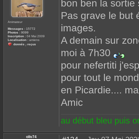
bon ben la sortie
s
a
g
Pas grave le but é
e
Animateur
images.
Messages :
15772
Photos :
9099
Inscription :
04 Mai 2009
A demain sur zone
Localisation :
amiens
donnés
reçus
/
moi à 7h30
pour nefertiti j'e
pour tout le mond
en Picardie.... m
Amic
au début bleu puis 
oliv74