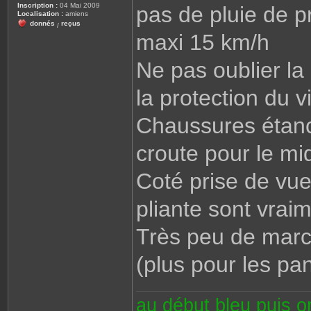
Inscription :
04 Mai 2009
pas de pluie de 
Localisation :
amiens
donnés
reçus
/
maxi 15 km/h
Ne pas oublier l
la protection du 
Chaussures étanc
croute pour le mid
Coté prise de vu
pliante sont vrai
Très peu de marc
(plus pour les pa
au début bleu puis 