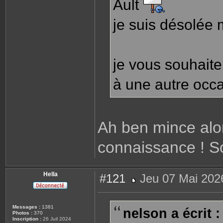
Ault
je suis désolée 
je vous souhaite
à une autre occ
Ah ben mince alor
connaissance ! So
Hella
#121
Jeu 07 Mai 202
M
e
s
s
Messages :
1381
nelson a écrit :
a
Photos :
370
g
Inscription :
26 Juil 2024
e