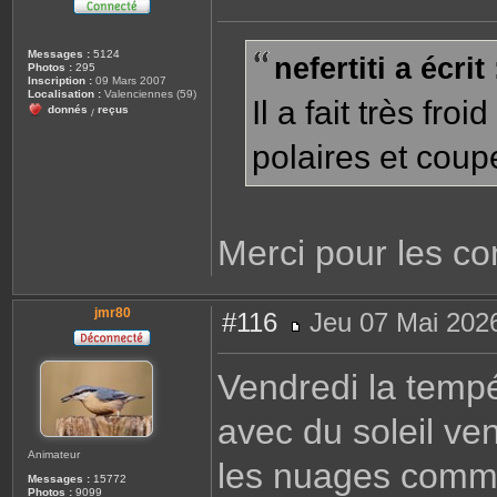
M
e
s
s
Messages :
5124
nefertiti a écrit 
a
Photos :
295
g
Inscription :
09 Mars 2007
e
Localisation :
Valenciennes (59)
Il a fait très fro
donnés
reçus
/
polaires et coupe
Merci pour les con
jmr80
#116
Jeu 07 Mai 202
M
e
s
Vendredi la tempé
s
a
g
avec du soleil ve
e
Animateur
les nuages comme
Messages :
15772
Photos :
9099