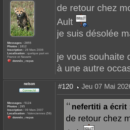
s
de retour chez moi
s
a
g
e
Ault
je suis désolée ma
Messages :
2855
Photos :
1812
Inscription :
28 Mars 2006
je vous souhaite 
Localisation :
quelque part en
France et Navarre
donnés
reçus
/
à une autre occa
nelson
#120
Jeu 07 Mai 202
M
e
s
s
Messages :
5124
nefertiti a écrit 
a
Photos :
295
g
Inscription :
09 Mars 2007
e
Localisation :
Valenciennes (59)
de retour chez mo
donnés
reçus
/