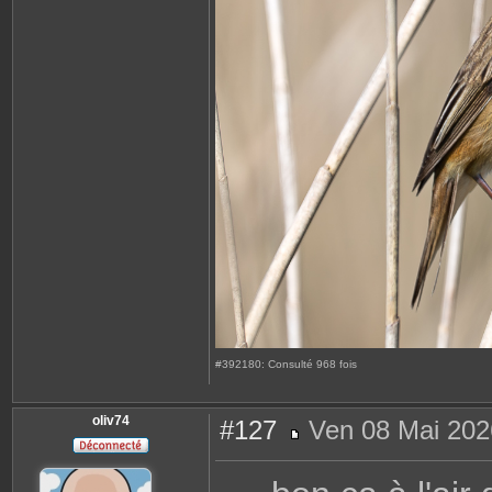
#392180: Consulté 968 fois
oliv74
#127
Ven 08 Mai 202
M
e
s
s