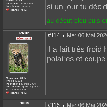
Photos :
9099
Inscription :
04 Mai 2009
si un jour tu déc
Localisation :
amiens
donnés
reçus
/
au début bleu puis 
nefertiti
#114
Mer 06 Mai 202
M
e
s
Il a fait très froi
s
a
g
polaires et coupe 
e
Messages :
2855
Photos :
1812
Inscription :
28 Mars 2006
Localisation :
quelque part en
France et Navarre
donnés
reçus
/
nelson
#115
Mer 06 Mai 202