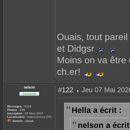
Ouais, tout pareil
et Didgsr
Moins on va être 
ch.er!
nelson
#122
Jeu 07 Mai 202
M
e
s
s
Messages :
5124
Hella a écrit :
a
Photos :
295
g
Inscription :
09 Mars 2007
e
Localisation :
Valenciennes (59)
donnés
reçus
/
nelson a écrit