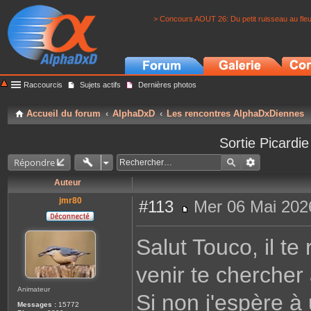
> Concours AOUT 26: Du petit ruisseau au fle
Raccourcis
Sujets actifs
Dernières photos
Accueil du forum
AlphaDxD
Les rencontres AlphaDxDiennes
Sortie Picardi
Répondre
Auteur
jmr80
#113
Mer 06 Mai 202
M
e
s
Salut Touco, il te 
s
a
g
venir te chercher
e
Animateur
Si non j'espère à
Messages :
15772