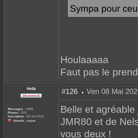
Sympa pour ceux
Houlaaaaa
Faut pas le pren
Hella
#126
Ven 08 Mai 202
M
e
s
Belle et agréabl
s
Messages :
1381
a
Photos :
370
g
Inscription :
26 Juil 2024
JMR80 et de Nels
e
donnés
reçus
/
vous deux !