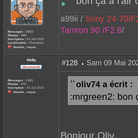
bon ça à l'air 
a
g
e
a99ii /
Sony 24-70/F2
Tamron 90 /F2.8
/
Messages :
2682
Photos :
398
Inscription :
04 Juil 2009
Localisation :
Chambéry
donnés
reçus
/
Hella
#128
Sam 09 Mai 202
M
e
s
s
Messages :
1381
oliv74 a écrit :
a
Photos :
370
g
Inscription :
26 Juil 2024
e
donnés
reçus
/
:mrgreen2: bon ça
Bonjour Oliv