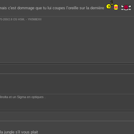
ais c'est dommage que tu lui coupes l’oreille sur la dernière
 70-200/2.8 OS HSM, - YN568EXII
inolta et un Sigma en optiques .
a jungle s'il vous plait