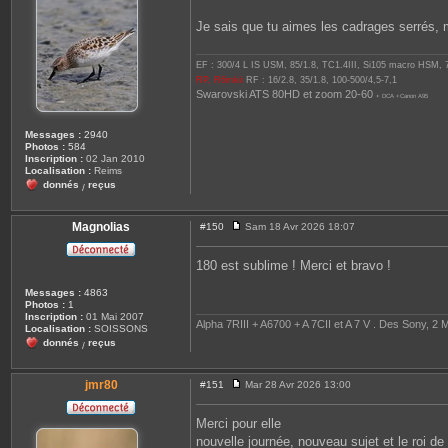
a
g
Je sais que tu aimes les cadrages serrés, m
e
EF : 300/4 L IS USM, 85/1.8, TC1.4III, Si105 macro HSM,
RP, R6mkii
RF : 16/2.8, 35/1.8, 100-500/4,5-7,1
Swarovski ATS 80HD et zoom 20-60
+ DCA +Canon A95
Messages :
2940
Photos :
584
Inscription :
02 Jan 2010
Localisation :
Reims
donnés
reçus
/
Magnolias
#150
Sam 18 Avr 2026 18:07
M
e
s
180 est sublime ! Merci et bravo !
s
a
Messages :
4863
g
Photos :
1
e
Inscription :
01 Mai 2007
Alpha 7RIII + A6700 + A 7CII et A 7 V . Des Sony, 2 M
Localisation :
SOISSONS
donnés
reçus
/
jmr80
#151
Mar 28 Avr 2026 13:00
M
e
s
Merci pour elle
s
nouvelle journée, nouveau sujet et le roi de l
a