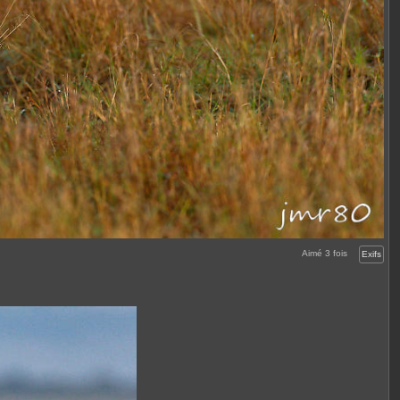
Aimé
3
fois
Exifs