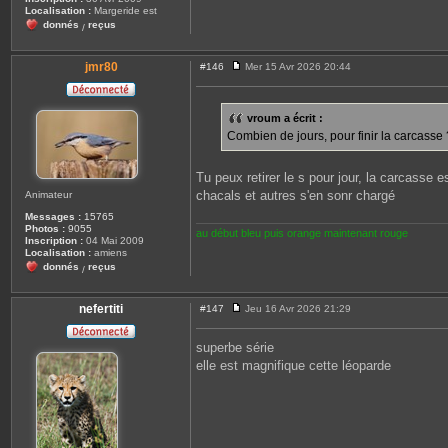
Localisation :
Margeride est
donnés
reçus
/
jmr80
#146
Mer 15 Avr 2026 20:44
M
e
s
s
vroum a écrit :
a
Combien de jours, pour finir la carcasse 
g
e
Tu peux retirer le s pour jour, la carcasse 
chacals et autres s'en sonr chargé
Animateur
Messages :
15765
Photos :
9055
au début bleu puis orange maintenant rouge
Inscription :
04 Mai 2009
Localisation :
amiens
donnés
reçus
/
nefertiti
#147
Jeu 16 Avr 2026 21:29
M
e
s
superbe série
s
elle est magnifique cette léoparde
a
g
e