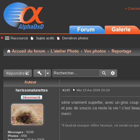
> Concour
Raccourcis
Sujets actifs
Dernières photos
Accueil du forum
L'atelier Photo
Vos photos
Reportage
Répondre
Auteur
herissonalunettes
#145
Mer 15 Avr 2026 20:29
M
e
s
série vraiment superbe, avec un gros coup 
s
et pas de soucis ca reste la vie ! c'est be
a
g
merci
e
"Il faudrait essayer d'être heureux, ne serait-ce qu
Messages :
5235
Photos :
658
Inscription :
30 Avr 2009