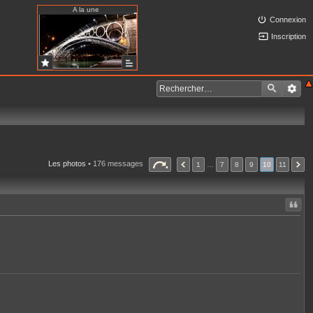
A la une
Connexion
Inscription
Les photos
• 176 messages
1
…
7
8
9
10
11
Citer