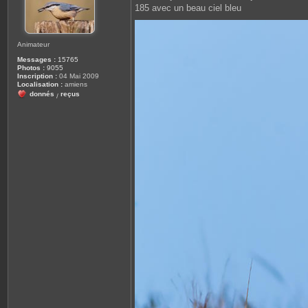
g
185 avec un beau ciel bleu
e
Animateur
Messages :
15765
Photos :
9055
Inscription :
04 Mai 2009
Localisation :
amiens
donnés
reçus
/