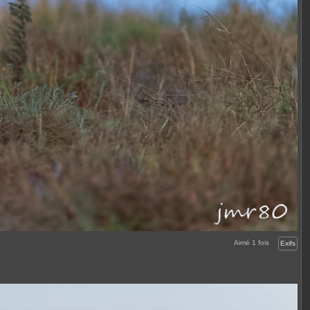
Aimé
1
fois
Exifs