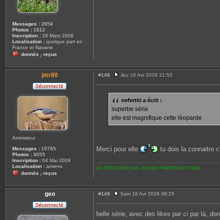
Messages :
2854
Photos :
1812
Inscription :
28 Mars 2006
Localisation :
quelque part en
France et Navarre
donnés
reçus
/
jmr80
#148
Jeu 16 Avr 2026 21:53
M
e
s
s
nefertiti a écrit :
a
superbe série
g
e
elle est magnifique cette léoparde
Animateur
Merci pour elle
tu dois la connaitre c
Messages :
15765
Photos :
9055
Inscription :
04 Mai 2009
Localisation :
amiens
au début bleu puis orange maintenant rouge
donnés
reçus
/
geo
#149
Sam 18 Avr 2026 08:25
M
e
s
belle série, avec des likes par ci par là, do
s