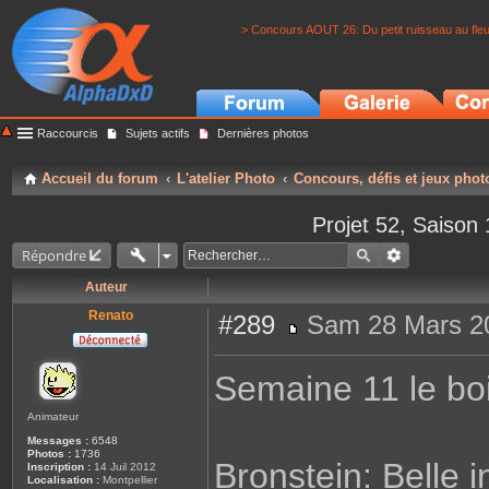
> Concours AOUT 26: Du petit ruisseau au fle
Raccourcis
Sujets actifs
Dernières photos
Accueil du forum
L'atelier Photo
Concours, défis et jeux phot
Projet 52, Saison
Répondre
Auteur
Renato
#289
Sam 28 Mars 2
M
e
s
Semaine 11 le bo
s
a
g
Animateur
e
Messages :
6548
Photos :
1736
Bronstein: Belle 
Inscription :
14 Juil 2012
Localisation :
Montpellier