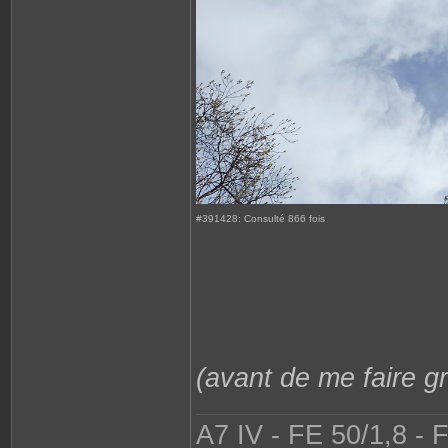
#391428: Consulté 866 fois
(avant de me faire gri
A7 IV - FE 50/1,8 - 