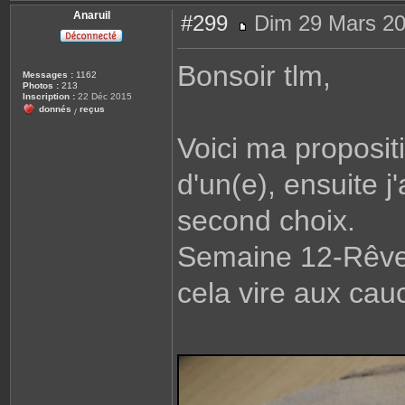
Anaruil
#299
Dim 29 Mars 20
M
e
s
Bonsoir tlm,
s
Messages :
1162
a
Photos :
213
g
Inscription :
22 Déc 2015
e
donnés
reçus
/
Voici ma propositi
d'un(e), ensuite j
second choix.
Semaine 12-Rêver
cela vire aux cauc