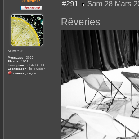
danielle17
#291
Sam 28 Mars 2
M
e
s
Rêveries
s
a
g
e
Animateur
Messages :
3025
Photos :
1067
Inscription :
29 Juil 2014
Localisation :
île d'Oléron
donnés
reçus
/