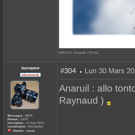
#391473: Consulté 778 fois
busoqueur
#304
Lun 30 Mars 20
M
e
s
Anaruil : allo to
s
a
g
Raynaud )
e
Messages :
6875
Photos :
1373
Inscription :
14 Sep 2015
Localisation :
Montpellier
donnés
reçus
/