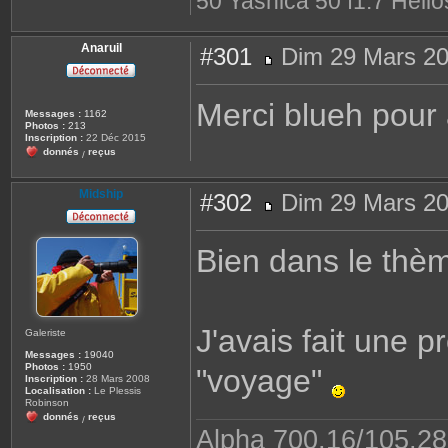
50 Yashica 50 f1.7 Helio
Anaruil
#301
Dim 29 Mars 20
M
e
s
Merci blueh pour 
s
Messages :
1162
a
Photos :
213
g
Inscription :
22 Déc 2015
e
donnés
reçus
/
Midship
#302
Dim 29 Mars 20
M
e
s
Bien dans le thèm
s
a
g
e
J'avais fait une p
Galeriste
Messages :
19040
Photos :
1950
"voyage"
Inscription :
28 Mars 2008
Localisation :
Le Plessis
Robinson
donnés
reçus
/
Alpha 700,16/105,28-