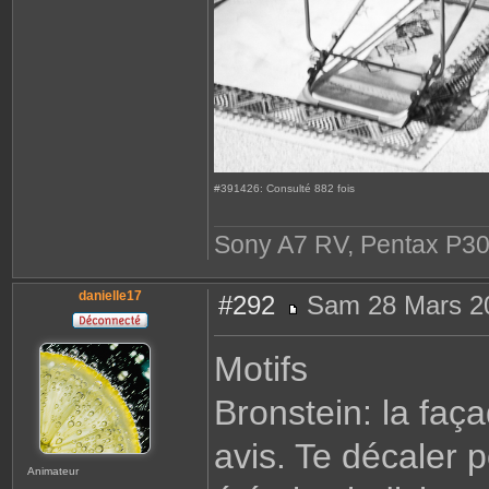
#391426: Consulté 882 fois
Sony A7 RV, Pentax P30
danielle17
#292
Sam 28 Mars 2
M
e
s
Motifs
s
a
g
Bronstein: la faç
e
avis. Te décaler p
Animateur