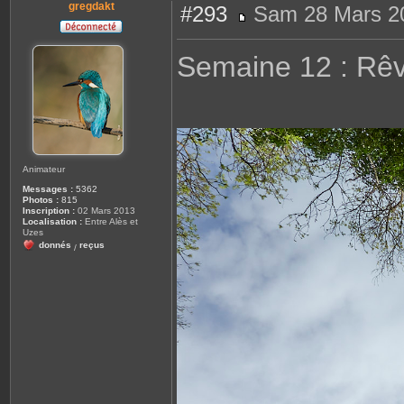
gregdakt
#293
Sam 28 Mars 2
M
e
s
Semaine 12 : Rêv
s
a
g
e
Animateur
Messages :
5362
Photos :
815
Inscription :
02 Mars 2013
Localisation :
Entre Alès et
Uzes
donnés
reçus
/