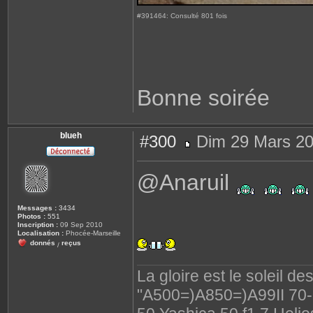
#391464: Consulté 801 fois
Bonne soirée
blueh
#300
Dim 29 Mars 20
M
e
s
@Anaruil
s
a
g
e
Messages :
3434
Photos :
551
Inscription :
09 Sep 2010
Localisation :
Phocée-Marseille
donnés
reçus
/
La gloire est le soleil d
"A500=)A850=)A99II 70-2