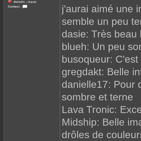
donnés
reçus
/
j'aurai aimé une 
Contact :
C
o
semble un peu t
n
t
a
c
dasie: Très beau
t
e
r
blueh: Un peu so
R
e
n
busoqueur: C'est 
a
t
o
gregdakt: Belle i
danielle17: Pour 
sombre et terne
Lava Tronic: Exce
Midship: Belle ima
drôles de couleu