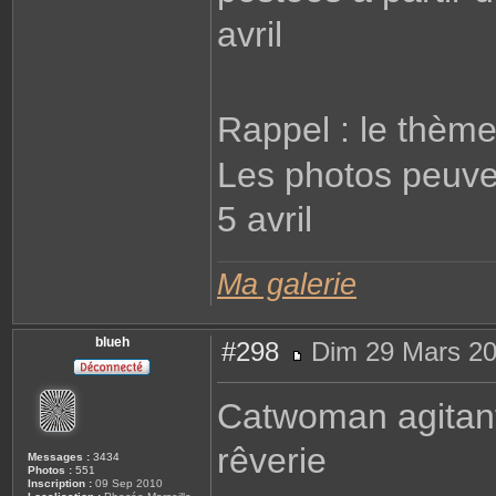
n
a
avril
t
o
Rappel : le thèm
Les photos peuve
5 avril
Ma galerie
blueh
#298
Dim 29 Mars 20
M
e
s
Catwoman agitant
s
a
g
rêverie
e
Messages :
3434
Photos :
551
Inscription :
09 Sep 2010