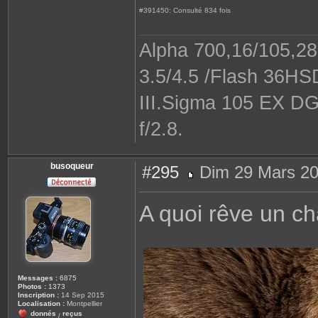
#391450: Consulté 834 fois
Alpha 700,16/105,28-
3.5/4.5 /Flash 36H
III.Sigma 105 EX DG
f/2.8.
busoqueur
#295
Dim 29 Mars 20
M
e
s
A quoi rêve un ch
s
a
g
e
Messages :
6875
Photos :
1373
Inscription :
14 Sep 2015
Localisation :
Montpellier
donnés
reçus
/