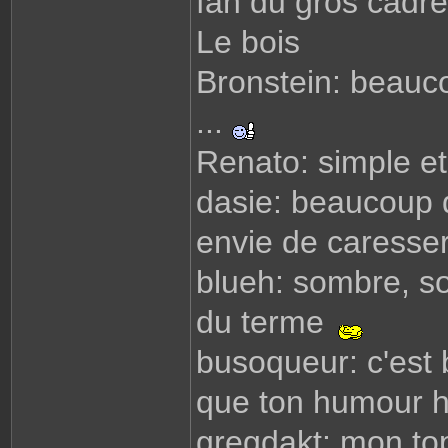
fan du gros cadre.
Le bois
Bronstein: beauco
...
Renato: simple et 
dasie: beaucoup 
envie de caresse
blueh: sombre, s
du terme
busoqueur: c'est 
que ton humour h
gregdakt: mon top