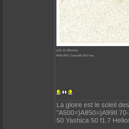
p52 10 Rêveries
#391463: Consulté 802 fois
La gloire est le soleil d
"A500=)A850=)A99II 70-2
50 Yashica 50 f1.7 Helio