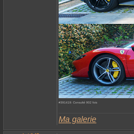
r
R
e
n
a
t
o
#391419: Consulté 902 fois
Ma galerie