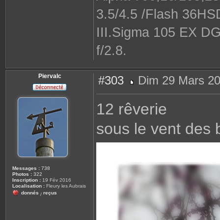
3.5/4.5 /Flash 36H
III.Sigma 105 EX DG
f/2.8.
Piervalc
#303
Dim 29 Mars 20
M
e
s
12 rêverie
s
a
g
sous le vent des
e
Messages :
738
Photos :
322
Inscription :
19 Fév 2016
Localisation :
Fleury les Aubrais
donnés
reçus
/