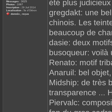
été plus judicieux
Messages :
3025
Photos :
1067
Inscription :
29 Juil 2014
gregdakt: une bel
Localisation :
île d'Oléron
donnés
reçus
/
chinois. Les tein
beaucoup de ch
dasie: deux moti
busoqueur: voilà 
Renato: motif trib
Anaruil: bel objet
Midship: de très 
transparence ...
Piervalc: composi