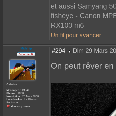
et aussi Samyang 50
fisheye - Canon MP
RX100 m6
Un fil pour avancer
Midship
#294
Dim 29 Mars 20
M
e
s
On peut rêver en
s
a
g
e
Galeriste
Messages :
19040
Photos :
1950
Inscription :
28 Mars 2008
Localisation :
Le Plessis
Robinson
donnés
reçus
/