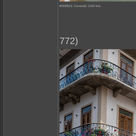
#389823: Consulté 1264 fois
772)