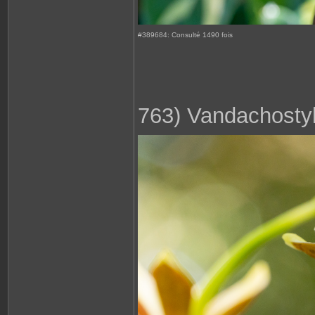
#389684: Consulté 1490 fois
763) Vandachostyl