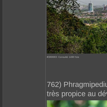
#389683: Consulté 1490 fois
762) Phragmipediu
très propice au d