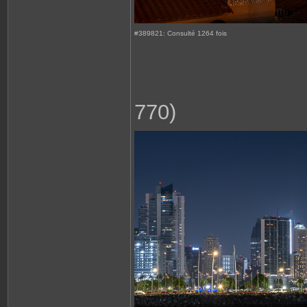
#389821: Consulté 1264 fois
770)