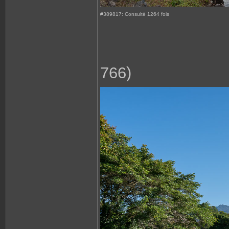
#389817: Consulté 1264 fois
766)