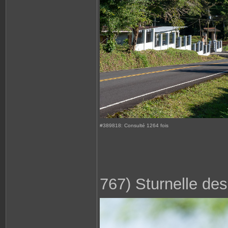
#389818: Consulté 1264 fois
767) Sturnelle des