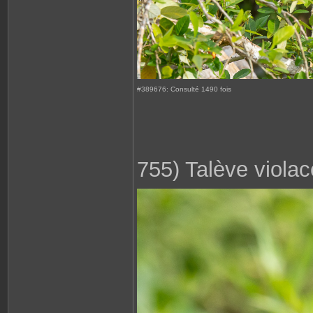
#389676: Consulté 1490 fois
755) Talève viola