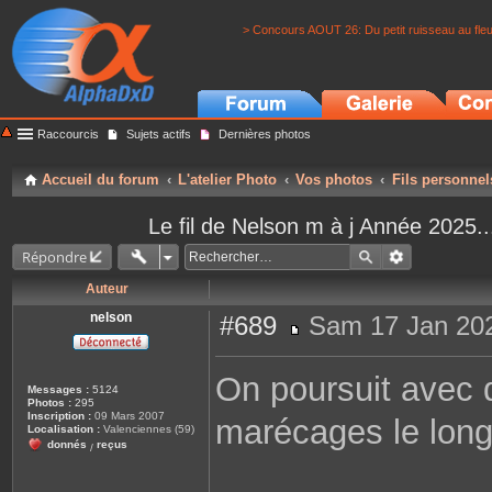
> Concours AOUT 26: Du petit ruisseau au fle
Raccourcis
Sujets actifs
Dernières photos
Accueil du forum
L'atelier Photo
Vos photos
Fils personnel
Le fil de Nelson m à j Année 202
Répondre
Auteur
nelson
#689
Sam 17 Jan 202
M
e
s
On poursuit avec 
s
Messages :
5124
a
Photos :
295
g
Inscription :
09 Mars 2007
marécages le lon
e
Localisation :
Valenciennes (59)
donnés
reçus
/