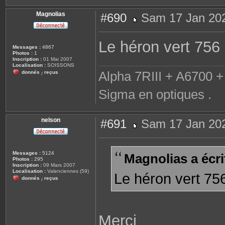
Magnolias
#690
Sam 17 Jan 202
M
e
s
Le héron vert 756 
s
Messages :
4867
a
Photos :
1
g
Inscription :
01 Mai 2007
e
Localisation :
SOISSONS
Alpha 7RIII + A6700 + 
donnés
reçus
/
Sigma en optiques .
nelson
#691
Sam 17 Jan 202
M
e
s
s
Messages :
5124
Magnolias a écrit
a
Photos :
295
g
Inscription :
09 Mars 2007
e
Localisation :
Valenciennes (59)
Le héron vert 756
donnés
reçus
/
Merci