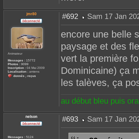
jmr80
#692
Sam 17 Jan 202
M
e
s
encore une belle s
s
a
g
paysage et des fle
e
Animateur
vert la première f
Messages :
15772
Photos :
9099
Dominicaine) ça m
Inscription :
04 Mai 2009
Localisation :
amiens
donnés
reçus
/
les talèves, ça p
au début bleu puis or
nelson
#693
Sam 17 Jan 202
M
e
s
s
Messages :
5124
a