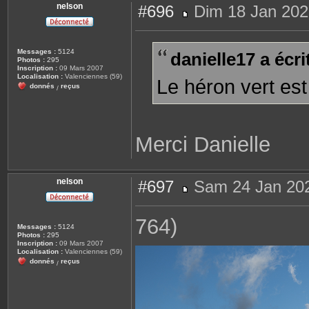
nelson
#696
Dim 18 Jan 202
M
e
s
s
Messages :
5124
danielle17 a écrit
a
Photos :
295
g
Inscription :
09 Mars 2007
e
Localisation :
Valenciennes (59)
Le héron vert est
donnés
reçus
/
Merci Danielle
nelson
#697
Sam 24 Jan 202
M
e
s
764)
s
Messages :
5124
a
Photos :
295
g
Inscription :
09 Mars 2007
e
Localisation :
Valenciennes (59)
donnés
reçus
/