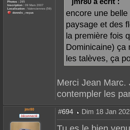
jmr80 a écrit :
Photos :
295
g
Inscription :
09 Mars 2007
e
Localisation :
Valenciennes (59)
encore une belle 
donnés
reçus
/
paysage et des fl
la première fois 
Dominicaine) ça 
les talèves, ça 
Merci Jean Marc. 
contempler les pa
jmr80
#694
Dim 18 Jan 202
M
e
s
Tu es le bien venu
s
a