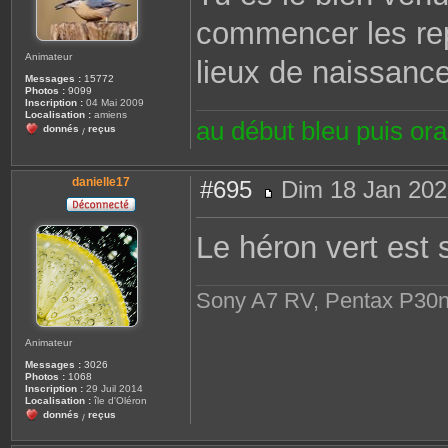
g
commencer les rep
e
Animateur
lieux de naissanc
Messages :
15772
Photos :
9099
Inscription :
04 Mai 2009
Localisation :
amiens
au début bleu puis or
donnés
reçus
/
danielle17
#695
Dim 18 Jan 202
M
e
s
Le héron vert est 
s
a
g
e
Sony A7 RV, Pentax P30n
Animateur
Messages :
3026
Photos :
1068
Inscription :
29 Juil 2014
Localisation :
île d'Oléron
donnés
reçus
/