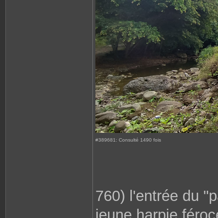
#389681: Consulté 1490 fois
760) l'entrée du "
jeune harpie féro