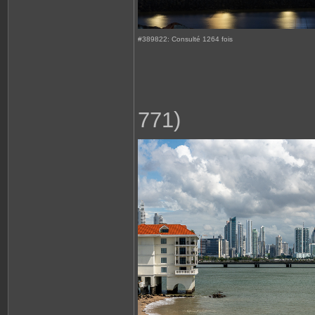
#389822: Consulté 1264 fois
771)