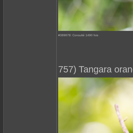
#389678: Consulté 1490 fois
757) Tangara oran