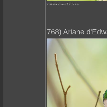
#389819: Consulté 1264 fois
768) Ariane d'Edw