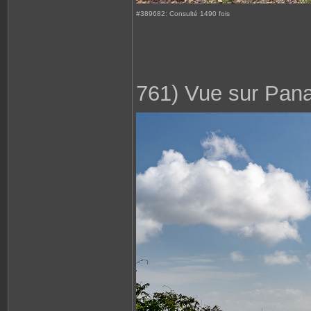
#389682: Consulté 1490 fois
761) Vue sur Pan