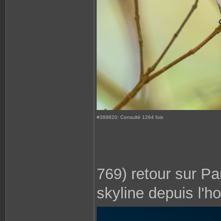
#389820: Consulté 1264 fois
769) retour sur P
skyline depuis l'hot