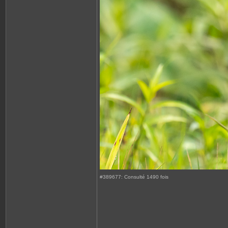
#389677: Consulté 1490 fois