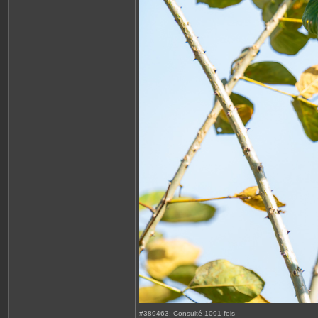
#389463: Consulté 1091 fois