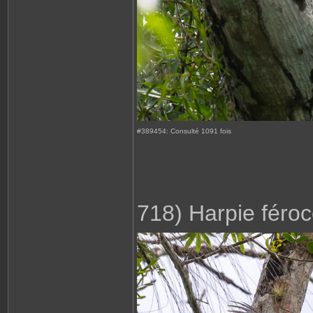
#389454: Consulté 1091 fois
718) Harpie féro