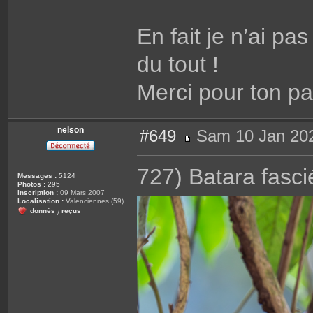
En fait je n’ai pa
du tout !
Merci pour ton p
nelson
#649
Sam 10 Jan 202
M
e
s
727) Batara fasci
s
Messages :
5124
a
Photos :
295
g
Inscription :
09 Mars 2007
e
Localisation :
Valenciennes (59)
donnés
reçus
/