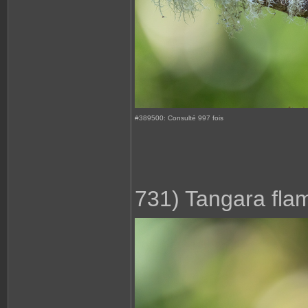
#389500: Consulté 997 fois
731) Tangara fla