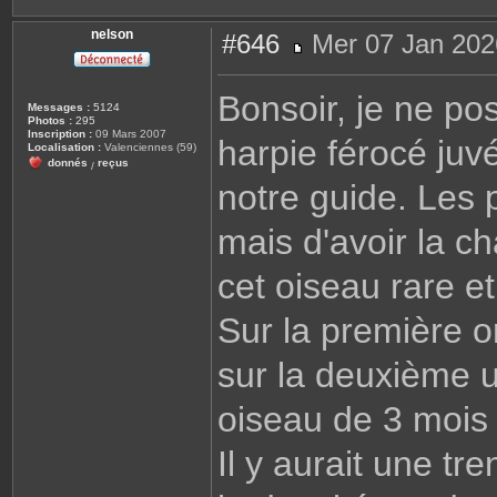
nelson
#646
Mer 07 Jan 202
M
e
s
Bonsoir, je ne po
s
Messages :
5124
a
Photos :
295
g
Inscription :
09 Mars 2007
harpie férocé juv
e
Localisation :
Valenciennes (59)
donnés
reçus
/
notre guide. Les 
mais d'avoir la c
cet oiseau rare e
Sur la première o
sur la deuxième 
oiseau de 3 mois 
Il y aurait une t