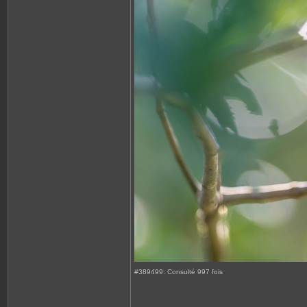
#389499: Consulté 997 fois