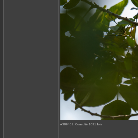
#389461: Consulté 1091 fois