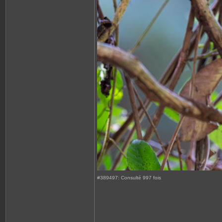
#389497: Consulté 997 fois