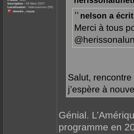
herissonalunett
g
Inscription :
09 Mars 2007
e
Localisation :
Valenciennes (59)
donnés
reçus
/
nelson a écrit
Merci à tous po
@herissonalune
Salut, rencontre
j’espère à nouve
Génial. L’Amériqu
programme en 20