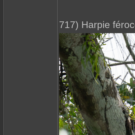
717) Harpie féro