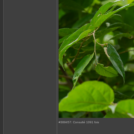
#389457: Consulté 1091 fois