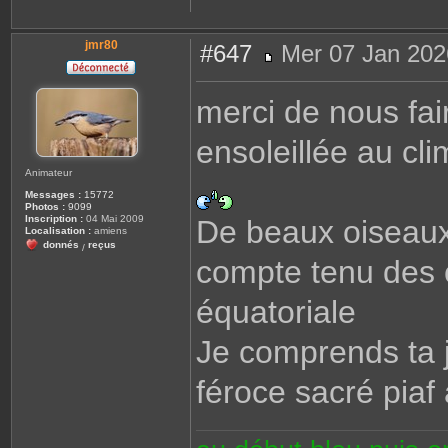
jmr80
#647
Mer 07 Jan 202
M
e
s
merci de nous fa
s
a
g
ensoleillée au cli
e
Animateur
Messages :
15772
Photos :
9099
Inscription :
04 Mai 2009
De beaux oiseaux
Localisation :
amiens
donnés
reçus
/
compte tenu des c
équatoriale
Je comprends ta j
féroce sacré piaf 