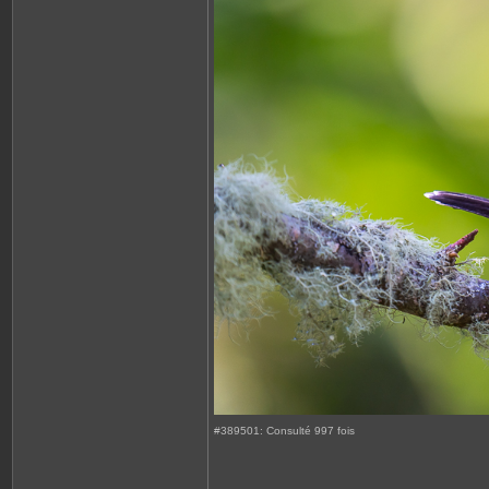
#389501: Consulté 997 fois