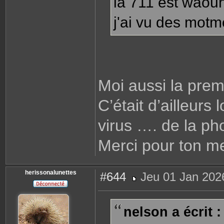
la 711 est waou
j'ai vu des motm
Moi aussi la premi
C’était d’ailleurs
virus …. de la pho
Merci pour ton 
herissonalunettes
#644
Jeu 01 Jan 202
M
e
s
s
nelson a écrit :
a
g
e