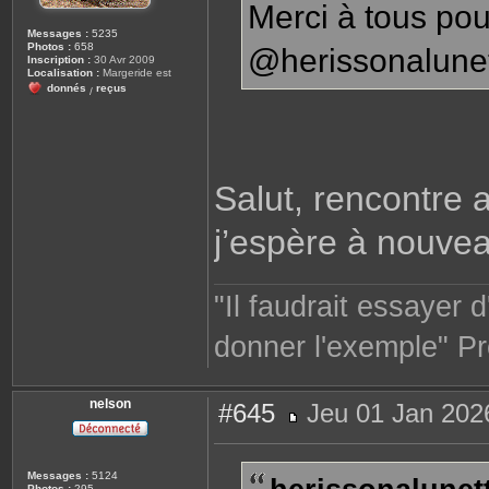
Merci à tous pou
Messages :
5235
Photos :
658
@herissonalunet
Inscription :
30 Avr 2009
Localisation :
Margeride est
donnés
reçus
/
Salut, rencontre 
j’espère à nouvea
"Il faudrait essayer 
donner l'exemple" Pr
nelson
#645
Jeu 01 Jan 202
M
e
s
s
Messages :
5124
a
Photos :
295