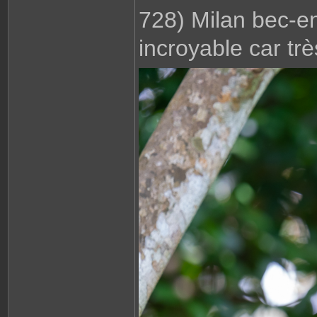
728) Milan bec-e
incroyable car tr