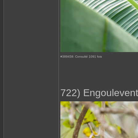
#389458: Consulté 1091 fois
722) Engoulevent