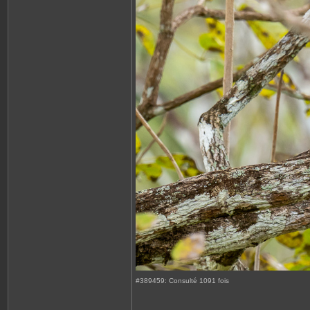
#389459: Consulté 1091 fois