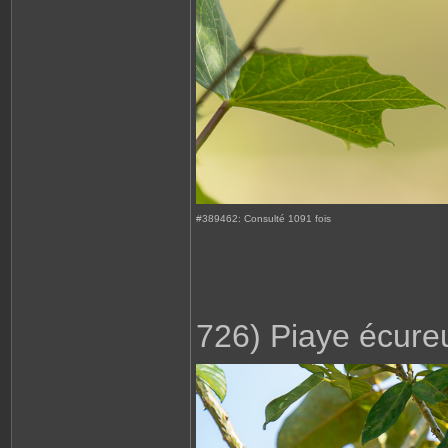
#389462: Consulté 1091 fois
726) Piaye écureu