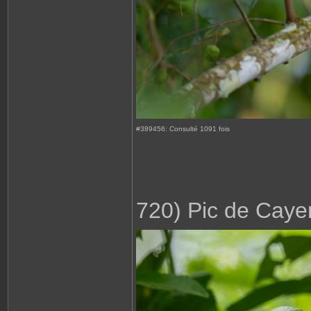
#389456: Consulté 1091 fois
720) Pic de Cay