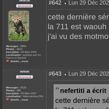
nefertiti
#642
Lun 29 Déc 202
M
e
s
cette dernière sé
s
a
g
la 711 est waouh
e
j'ai vu des motmo
Messages :
2854
Photos :
1812
Inscription :
28 Mars 2006
Localisation :
quelque part en
France et Navarre
donnés
reçus
/
nelson
#643
Lun 29 Déc 202
M
e
s
s
Messages :
5124
nefertiti a écrit 
a
Photos :
295
g
Inscription :
09 Mars 2007
e
Localisation :
Valenciennes (59)
cette dernière s
donnés
reçus
/