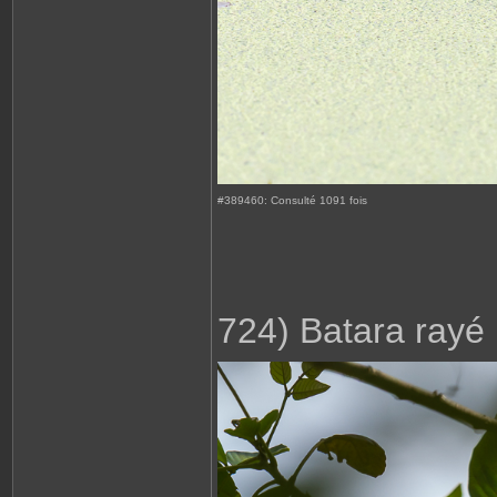
#389460: Consulté 1091 fois
724) Batara rayé