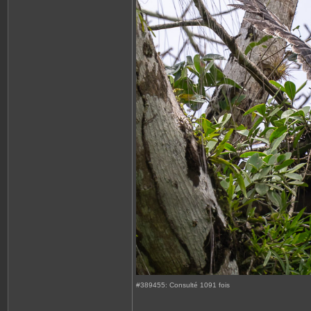
#389455: Consulté 1091 fois