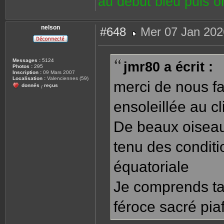
au début bleu puis 
nelson
#648
Mer 07 Jan 202
M
e
s
s
Messages :
5124
jmr80 a écrit :
a
Photos :
295
g
Inscription :
09 Mars 2007
e
Localisation :
Valenciennes (59)
merci de nous f
donnés
reçus
/
ensoleillée au c
De beaux oiseau
tenu des conditi
équatoriale
Je comprends ta 
féroce sacré pia