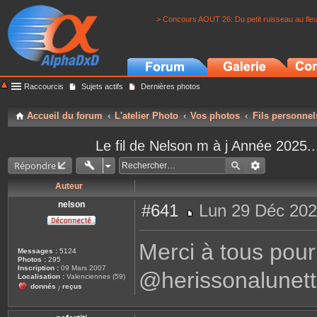
> Concours AOUT 26: Du petit ruisseau au fle
Raccourcis
Sujets actifs
Dernières photos
Accueil du forum
L'atelier Photo
Vos photos
Fils personnel
Le fil de Nelson m à j Année 202
Répondre
Auteur
nelson
#641
Lun 29 Déc 202
M
e
s
Merci à tous pour
s
Messages :
5124
a
Photos :
295
g
Inscription :
09 Mars 2007
@herissonalunett
e
Localisation :
Valenciennes (59)
donnés
reçus
/