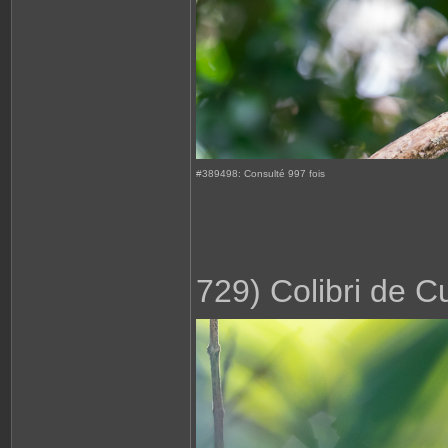
#389498: Consulté 997 fois
729) Colibri de C