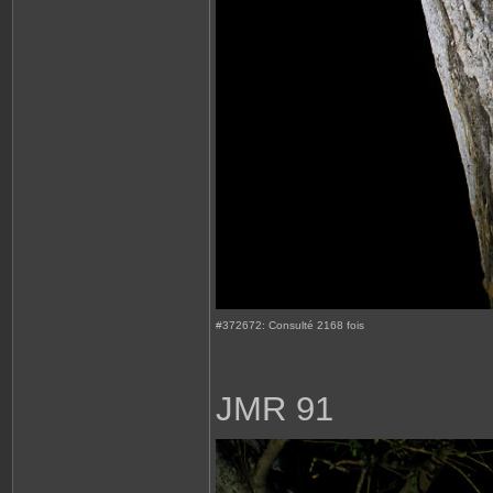
#372672: Consulté 2168 fois
JMR 91