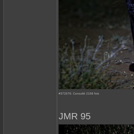
#372676: Consulté 2168 fois
JMR 95