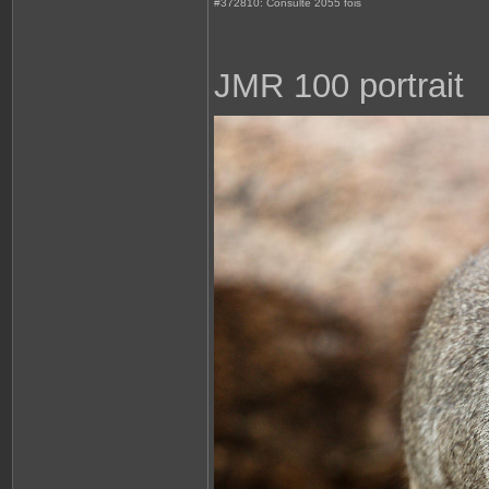
#372810: Consulté 2055 fois
JMR 100 portrait