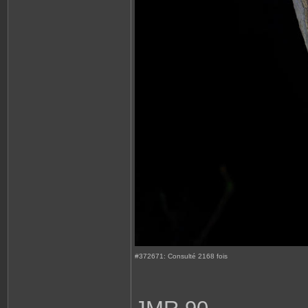
#372671: Consulté 2168 fois