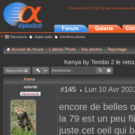
> Concours AOUT 26: Du petit ruisseau au fle
Raccourcis
Sujets actifs
Dernières photos
Accueil du forum
L'atelier Photo
Vos photos
Reportage
Kenya by Tembo 2 le reto
Répondre
Auteur
nefertiti
#145
Lun 10 Avr 202
M
e
s
encore de belles 
s
a
g
la 79 est un peu fl
e
juste cet oeil qui b