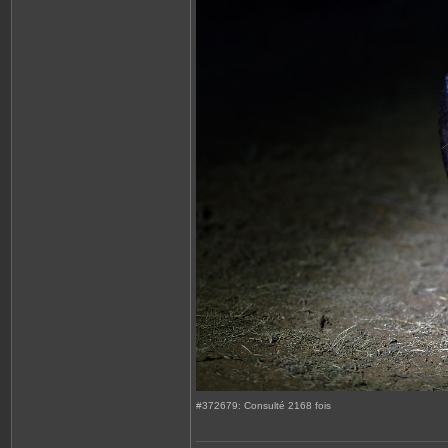
#372679: Consulté 2168 fois