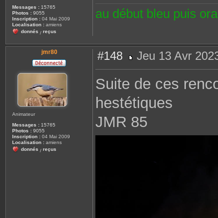
Messages :
15765
au début bleu puis or
Photos :
9055
Inscription :
04 Mai 2009
Localisation :
amiens
donnés
reçus
/
jmr80
#148
Jeu 13 Avr 202
M
e
s
Suite de ces renc
s
a
g
hestétiques
e
Animateur
JMR 85
Messages :
15765
Photos :
9055
Inscription :
04 Mai 2009
Localisation :
amiens
donnés
reçus
/