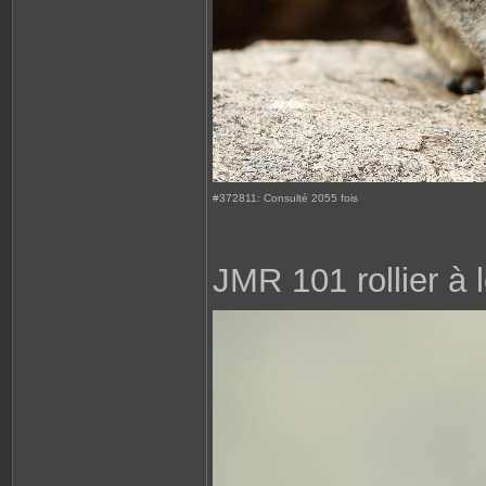
#372811: Consulté 2055 fois
JMR 101 rollier à 