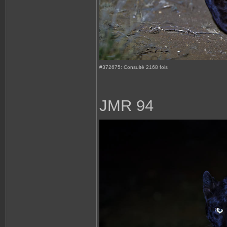
#372675: Consulté 2168 fois
JMR 94