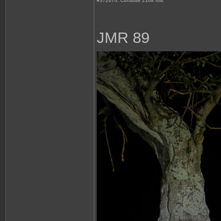
#372670: Consulté 2168 fois
JMR 89