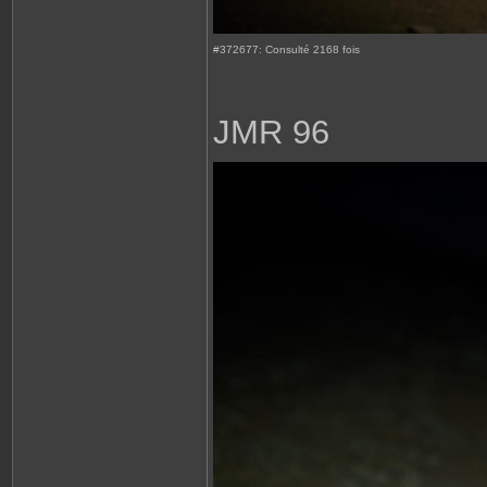
#372677: Consulté 2168 fois
JMR 96