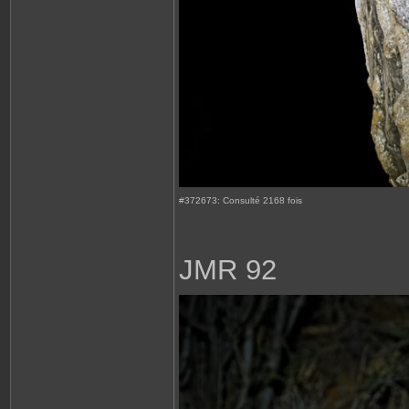
#372673: Consulté 2168 fois
JMR 92