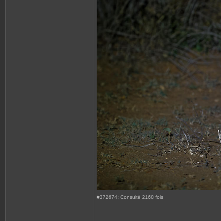
#372674: Consulté 2168 fois