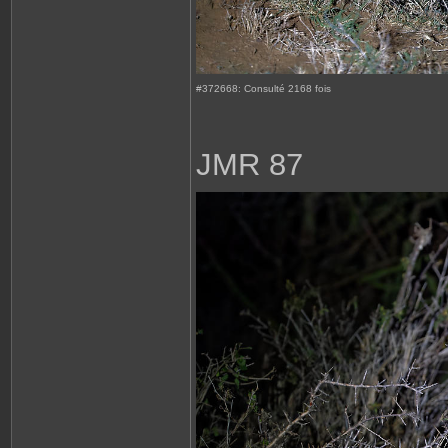
#372668: Consulté 2168 fois
JMR 87