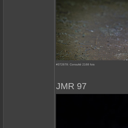
#372678: Consulté 2168 fois
JMR 97