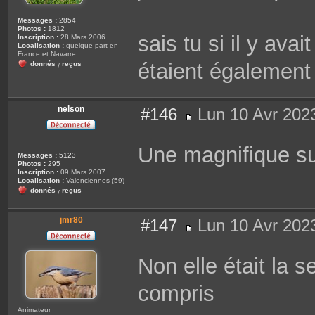
Messages :
2854
Photos :
1812
sais tu si il y avai
Inscription :
28 Mars 2006
Localisation :
quelque part en
France et Navarre
étaient également
donnés
reçus
/
nelson
#146
Lun 10 Avr 202
M
e
s
Une magnifique su
s
Messages :
5123
a
Photos :
295
g
Inscription :
09 Mars 2007
e
Localisation :
Valenciennes (59)
donnés
reçus
/
jmr80
#147
Lun 10 Avr 202
M
e
s
Non elle était la s
s
a
g
compris
e
Animateur