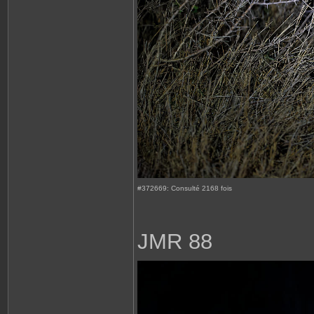
#372669: Consulté 2168 fois
JMR 88