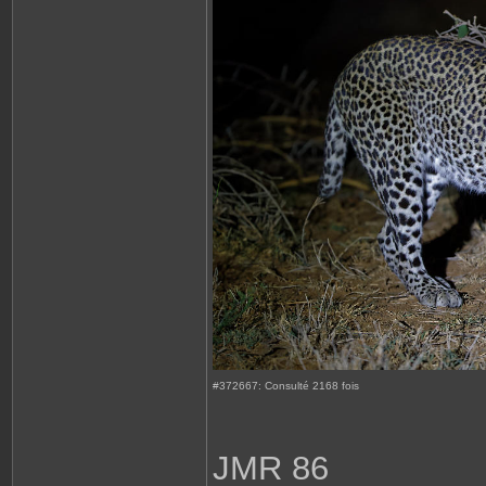
#372667: Consulté 2168 fois
JMR 86