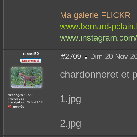
Ma galerie FLICKR
www.bernard-polain
www.instagram.com/
renard62
#2709
Dim 20 Nov 20
M
e
s
chardonneret et 
s
a
g
e
Messages :
2637
1.jpg
Photos :
17
Inscription :
30 Mai 2011
donnés
2.jpg