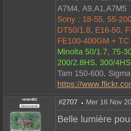
A7M4, A9,A1,A7M5
Sony : 18-55, 55-200
DT50/1.8, E16-50, F
FE100-400GM + TC 1
Minolta 50/1.7, 75-3
200/2.8HS, 300/4HS
Tam 150-600, Sigma 
https://www.flickr.c
renard62
#2707
Mer 16 Nov 20
M
e
s
Belle lumière pou
s
a
g
e