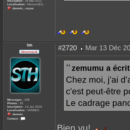
Inscription :
18 Mai 2012
Localisation :
Alençon(61)
donnés
reçus
/
Sth
#2720
Mar 13 Déc 20
M
e
s
s
zemumu a écrit
a
g
e
Chez moi, j'ai d'
c'est peut-être 
Messages :
135
Le cadrage pano
Photos :
32
Inscription :
14 Jan 2018
Localisation :
VANNES
donnés
Contact :
C
Bien vu!
o
n