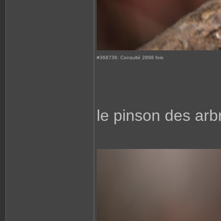
#368736: Consulté 2898 fois
le pinson des arb