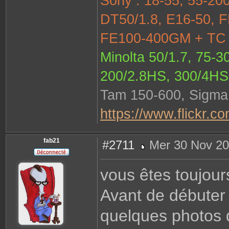
Sony : 18-55, 55-200
DT50/1.8, E16-50, F
FE100-400GM + TC 1
Minolta 50/1.7, 75-3
200/2.8HS, 300/4HS
Tam 150-600, Sigma 
https://www.flickr.c
fab21
#2711
Mer 30 Nov 20
M
e
s
vous êtes toujours
s
a
g
Avant de débuter 
e
quelques photos d