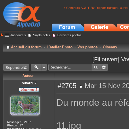
> Concours AOUT 26: Du petit ruisseau au fle
Raccourcis
Sujets actifs
Dernières photos
Accueil du forum
L'atelier Photo
Vos photos
Oiseaux
[Fil ouvert] 
Répondre
Auteur
renard62
#2705
Mar 15 Nov 20
M
e
s
Du monde au réfec
s
a
g
e
Messages :
2637
11.jpg
Photos :
17
Inscription :
30 Mai 2011