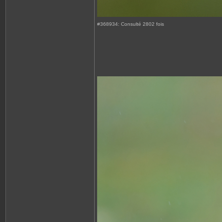
#368934: Consulté 2802 fois