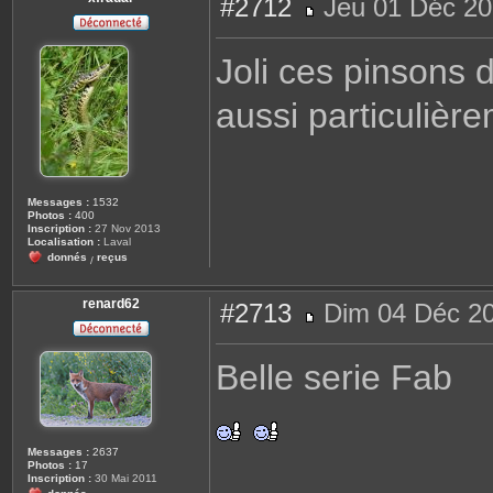
#2712
Jeu 01 Déc 20
M
e
s
Joli ces pinsons d
s
a
g
aussi particulièr
e
Messages :
1532
Photos :
400
Inscription :
27 Nov 2013
Localisation :
Laval
donnés
reçus
/
renard62
#2713
Dim 04 Déc 20
M
e
s
Belle serie Fab
s
a
g
e
Messages :
2637
Photos :
17
Inscription :
30 Mai 2011