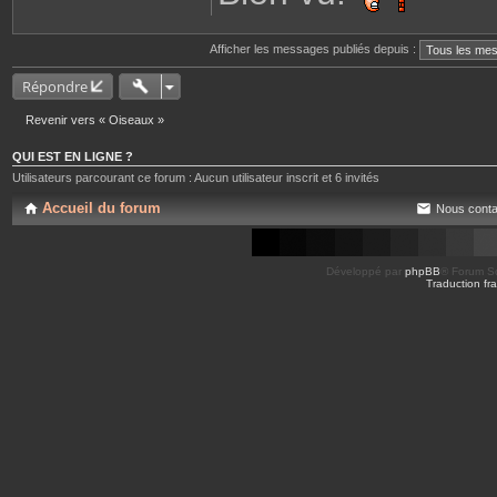
t
a
c
Afficher les messages publiés depuis :
t
e
r
Répondre
S
t
h
Revenir vers « Oiseaux »
QUI EST EN LIGNE ?
Utilisateurs parcourant ce forum : Aucun utilisateur inscrit et 6 invités
Accueil du forum
Nous conta
Développé par
phpBB
® Forum So
Traduction fra