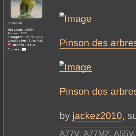
e
Animateur
Messages :
10504
Photos :
1331
Inscription :
29 Nov 2010
Pinson des arb
Localisation :
Saint Malo
donnés
reçus
/
Contact :
C
o
n
t
a
c
t
e
r
j
Pinson des arb
a
c
k
e
z
by
jackez2010
, s
A77V, A77M2, A55V,