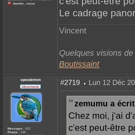
c'est peut-être p
donnés
reçus
/
Le cadrage panor
Vincent
Quelques visions d
Boutissaint
speedemon
#2719
Lun 12 Déc 20
M
e
s
s
zemumu a écrit
a
g
e
Chez moi, j'ai d'
c'est peut-être 
Messages :
322
Photos :
136