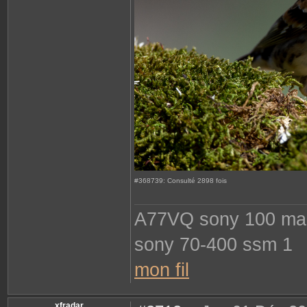
#368739: Consulté 2898 fois
A77VQ sony 100 macr
sony 70-400 ssm 1
mon fil
xfradar