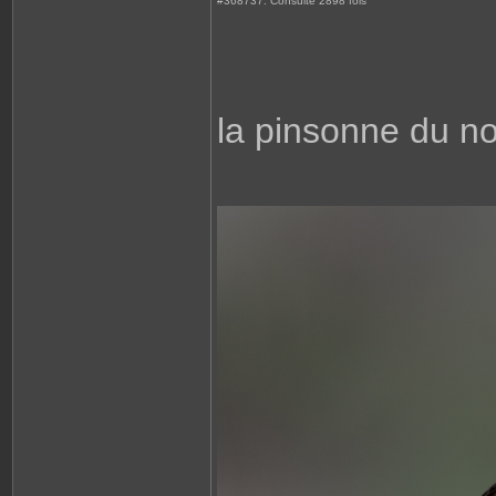
#368737: Consulté 2898 fois
la pinsonne du n