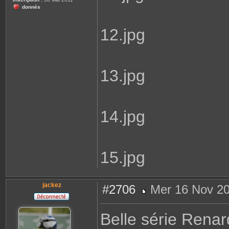
donnés
12.jpg
13.jpg
14.jpg
15.jpg
jackez
#2706
Mer 16 Nov 20
M
e
s
Belle série Rena
s
a
g