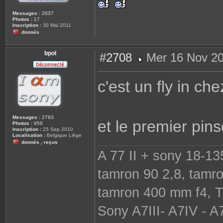
Messages :
2637
Photos :
17
Inscription :
30 Mai 2011
donnés
bpol
#2708
Mer 16 Nov 20
M
e
s
c'est un fly in c
s
a
g
e
Messages :
2793
et le premier pin
Photos :
956
Inscription :
25 Sep 2010
Localisation :
Belgique Liège
donnés
reçus
/
A 77 II + sony 18-13
tamron 90 2,8, tamr
tamron 400 mm f4, 
Sony A7III- A7IV - 