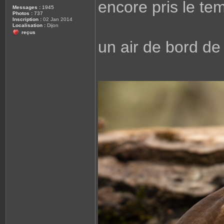
encore pris le t
Messages :
1945
Photos :
737
Inscription :
02 Jan 2014
Localisation :
Dijon
reçus
un air de bord d