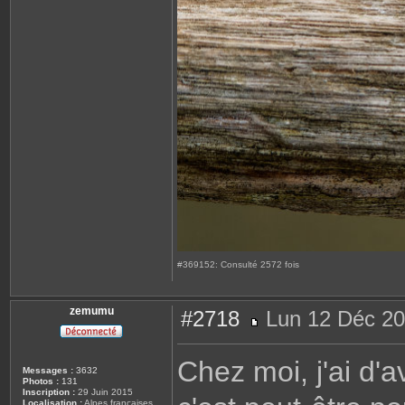
#369152: Consulté 2572 fois
zemumu
#2718
Lun 12 Déc 20
M
e
s
Chez moi, j'ai d'av
s
Messages :
3632
a
Photos :
131
g
Inscription :
29 Juin 2015
e
Localisation :
Alpes françaises