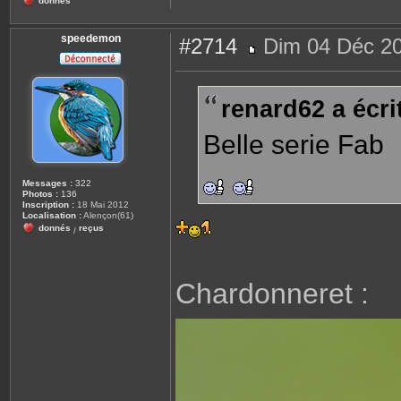
donnés
speedemon
#2714
Dim 04 Déc 20
M
e
s
s
renard62 a écrit
a
g
e
Belle serie Fab
Messages :
322
Photos :
136
Inscription :
18 Mai 2012
Localisation :
Alençon(61)
donnés
reçus
/
Chardonneret :