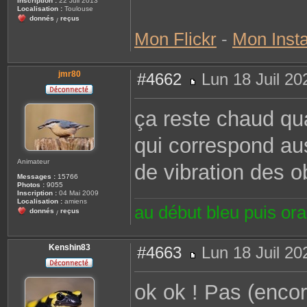
Inscription :
22 Juil 2013
Localisation :
Toulouse
donnés
reçus
/
Mon Flickr
-
Mon Inst
jmr80
#4662
Lun 18 Juil 20
M
e
s
ça reste chaud qu
s
a
g
qui correspond aus
e
Animateur
de vibration des o
Messages :
15766
Photos :
9055
Inscription :
04 Mai 2009
Localisation :
amiens
au début bleu puis or
donnés
reçus
/
Kenshin83
#4663
Lun 18 Juil 20
M
e
s
ok ok ! Pas (encore
s
a
g