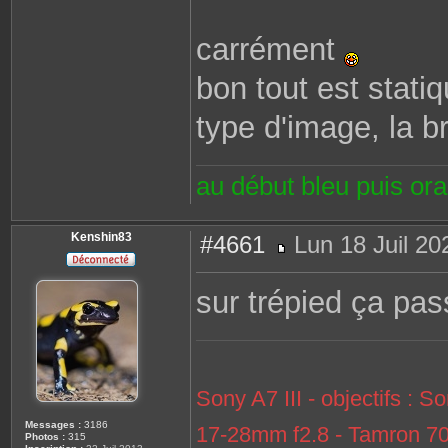
carrément
bon tout est stati
type d'image, la b
au début bleu puis or
Kenshin83
#4661
Lun 18 Juil 20
M
e
s
sur trépied ça pa
s
a
g
e
Sony A7 III - objectifs 
Messages :
3186
17-28mm f2.8 - Tamron 7
Photos :
315