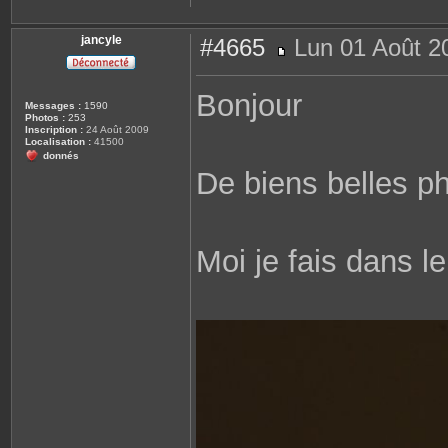
jancyle
#4665
Lun 01 Août 2
M
e
s
Bonjour
s
Messages :
1590
a
Photos :
253
g
Inscription :
24 Août 2009
e
Localisation :
41500
donnés
De biens belles pho
Moi je fais dans le