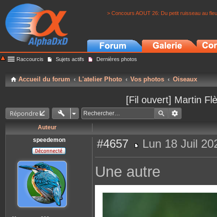
> Concours AOUT 26: Du petit ruisseau au fle
Raccourcis
Sujets actifs
Dernières photos
Accueil du forum
L'atelier Photo
Vos photos
Oiseaux
[Fil ouvert] Martin 
Répondre
Auteur
speedemon
#4657
Lun 18 Juil 20
M
e
s
Une autre
s
a
g
e