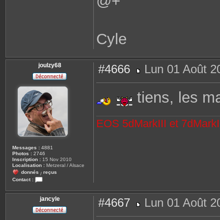
@+
Cyle
joulzy68
#4666
Lun 01 Août 2
M
e
s
tiens, les mar
s
a
g
e
EOS 5dMarkIII et 7dMarkII
Messages :
4881
Photos :
2746
Inscription :
15 Nov 2010
Localisation :
Metzeral / Alsace
donnés
reçus
/
Contact :
C
o
n
jancyle
#4667
Lun 01 Août 2
t
a
M
c
e