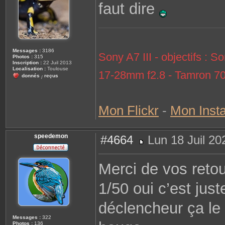
faut dire
e
Messages :
3186
Sony A7 III - objectifs 
Photos :
315
Inscription :
22 Juil 2013
Localisation :
Toulouse
17-28mm f2.8 - Tamron 7
donnés
reçus
/
Mon Flickr
-
Mon Inst
speedemon
#4664
Lun 18 Juil 20
M
e
s
Merci de vos reto
s
a
g
1/50 oui c’est jus
e
déclencheur ça le f
Messages :
322
Photos :
136