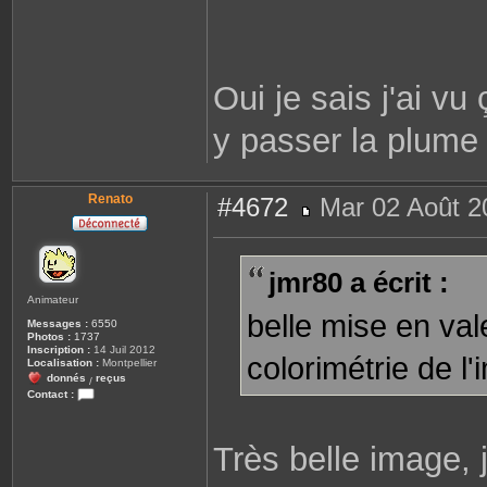
Oui je sais j'ai vu
y passer la plum
Renato
#4672
Mar 02 Août 2
M
e
s
s
jmr80 a écrit :
a
g
Animateur
e
belle mise en val
Messages :
6550
Photos :
1737
Inscription :
14 Juil 2012
colorimétrie de l'
Localisation :
Montpellier
donnés
reçus
/
Contact :
C
o
n
Très belle image, 
t
a
c
t