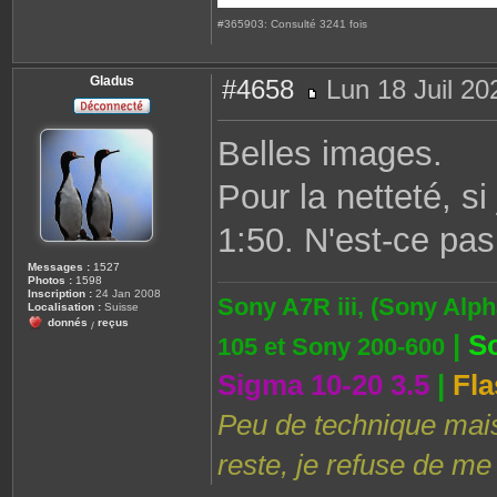
#365903: Consulté 3241 fois
Gladus
#4658
Lun 18 Juil 20
M
e
s
Belles images.
s
a
g
Pour la netteté, s
e
1:50. N'est-ce pa
Messages :
1527
Photos :
1598
Inscription :
24 Jan 2008
Sony A7R iii, (Sony Alph
Localisation :
Suisse
donnés
reçus
/
|
S
105 et Sony 200-600
Sigma 10-20 3.5
|
Fla
Peu de technique mais 
reste, je refuse de me