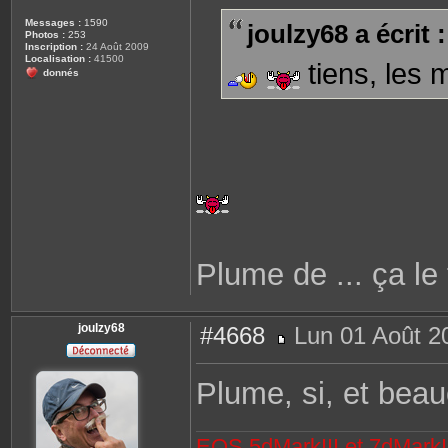
t
s
e
s
Messages :
1590
joulzy68 a écrit :
r
a
Photos :
253
j
g
Inscription :
24 Août 2009
o
e
Localisation :
41500
u
tiens, les m
donnés
l
z
y
6
8
Plume de ... ça l
joulzy68
#4668
Lun 01 Août 2
M
e
s
Plume, si, et bea
s
a
g
e
EOS 5dMarkIII et 7dMarkII