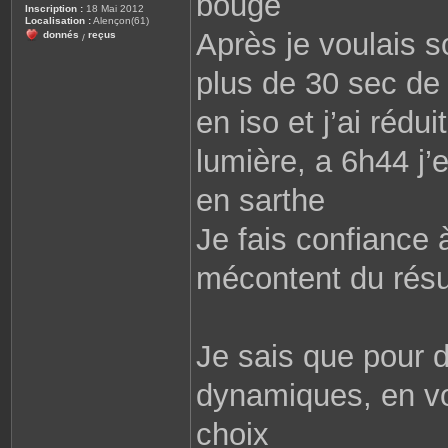
bouge
Inscription :
18 Mai 2012
Localisation :
Alençon(61)
Après je voulais s
donnés
reçus
/
plus de 30 sec de 
en iso et j’ai rédui
lumière, a 6h44 j’
en sarthe
Je fais confiance 
mécontent du résu
Je sais que pour 
dynamiques, en vol
choix