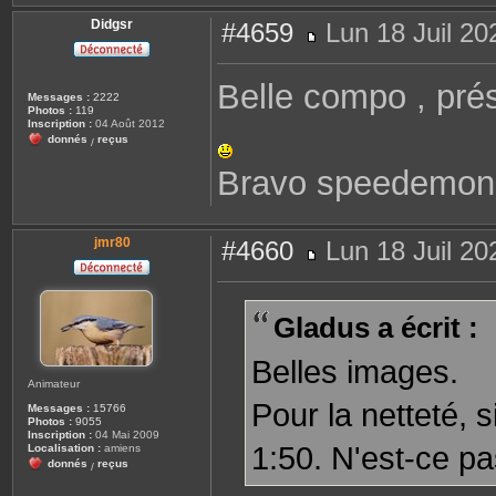
Didgsr
#4659
Lun 18 Juil 20
M
e
s
Belle compo , pré
s
Messages :
2222
a
Photos :
119
g
Inscription :
04 Août 2012
e
donnés
reçus
/
Bravo speedemo
jmr80
#4660
Lun 18 Juil 20
M
e
s
s
Gladus a écrit :
a
g
e
Belles images.
Animateur
Pour la netteté, s
Messages :
15766
Photos :
9055
Inscription :
04 Mai 2009
1:50. N'est-ce p
Localisation :
amiens
donnés
reçus
/