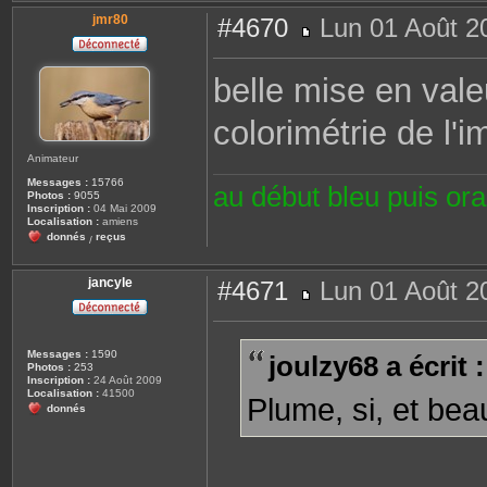
jmr80
#4670
Lun 01 Août 2
M
e
s
belle mise en vale
s
a
g
colorimétrie de l'i
e
Animateur
Messages :
15766
au début bleu puis or
Photos :
9055
Inscription :
04 Mai 2009
Localisation :
amiens
donnés
reçus
/
jancyle
#4671
Lun 01 Août 2
M
e
s
s
Messages :
1590
joulzy68 a écrit :
a
Photos :
253
g
Inscription :
24 Août 2009
e
Localisation :
41500
Plume, si, et be
donnés