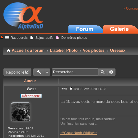
> Concour
Raccourcis
Sujets actifs
Dernières photos
Accueil du forum
L'atelier Photo
Vos photos
Oiseaux
Répondre
Auteur
West
#65
Jeu 09 Avr 2020 14:28
M
e
s
La 10 avec cette lumière de sous-bois et cet
s
a
g
e
Un est tout, tout est un, mais surtout
Un n'est rien sans tout ...
Messages :
9709
Photos :
2405
***Great North Wildlife***
Inscription :
29 Mai 2011