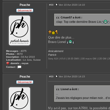
Peache
#68
Ven 10 Avr 2020 14:10
M
e
s
s
Crisan57 a écrit :
a
:clap: Top cette dernière Bravo Lio
g
e
Que dire de plus...
Bravo Lionel
Amicalement
Messages :
4375
Photos :
3673
Patrick
Inscription :
04 Avr 2010
Sony A1II | A7cII | 16-35 GMII | 100 macro GM | 135 GM |
Localisation :
Le Jura, Suisse
donnés
reçus
/
Contact :
C
o
n
Peache
#69
Ven 10 Avr 2020 14:15
M
t
e
a
s
c
s
t
Lionel a écrit :
a
e
...
g
r
e
P
J'avais les réglages pour milan noir... d’
e
a
c
N’y a-t-il pas, sur ton A7RIII, la possibili
h