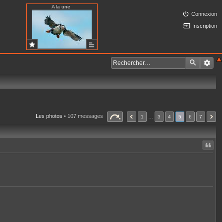
A la une
Connexion
Inscription
Les photos
• 107 messages
1
…
3
4
5
6
7
Citer