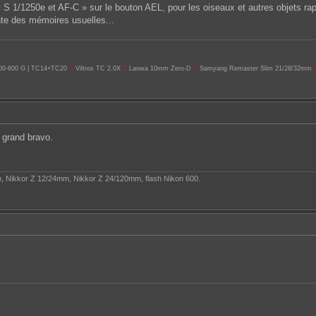
é « S 1/1250e et AF-C » sur le bouton AEL, pour les oiseaux et autres objets r
nte des mémoires usuelles...
 200-600 G | TC14+TC20
//
Viltrox TC 2.0X
//
Laowa 10mm Zero-D
//
Samyang Remaster Slim 21/28/32mm
/
t grand bravo.
, Nikkor Z 12/24mm, Nikkor Z 24/120mm, flash Nikon 600.