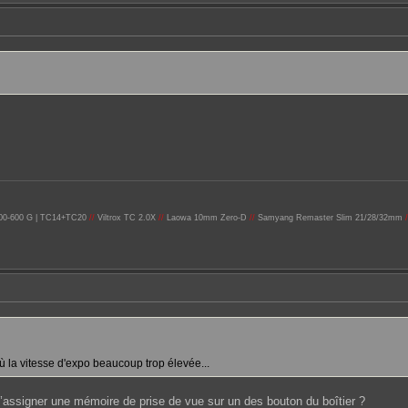
 200-600 G | TC14+TC20
//
Viltrox TC 2.0X
//
Laowa 10mm Zero-D
//
Samyang Remaster Slim 21/28/32mm
/
où la vitesse d'expo beaucoup trop élevée...
té d’assigner une mémoire de prise de vue sur un des bouton du boîtier ?