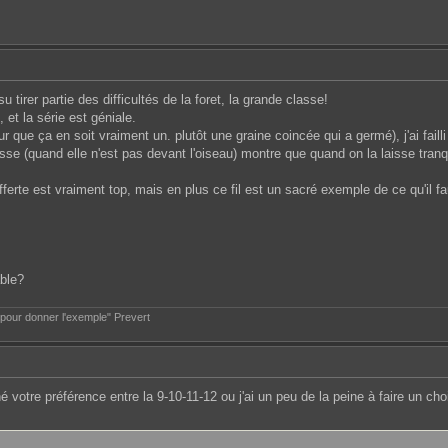
 tirer partie des difficultés de la foret, la grande classe!
 et la série est géniale.
ur que ça en soit vraiment un. plutôt une graine coincée qui a germé), j'ai fa
se (quand elle n'est pas devant l'oiseau) montre que quand on la laisse tranqu
 offerte est vraiment top, mais en plus ce fil est un sacré exemple de ce qu'il 
able?
e pour donner l'exemple" Prevert
é votre préférence entre la 9-10-11-12 ou j'ai un peu de la peine à faire un cho