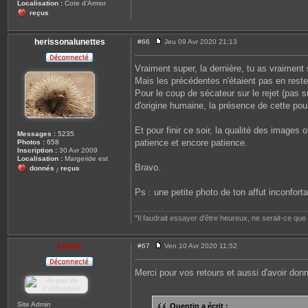
Localisation :
Cote d'Armor
reçus
herissonalunettes
#66
Jeu 09 Avr 2020 21:13
M
e
s
Vraiment super, la dernière, tu as vraiment su
s
Mais les précédentes n'étaient pas en reste,
a
g
Pour le coup de sécateur sur le rejet (pas s
e
d'origine humaine, la présence de cette pous
Et pour finir ce soir, la qualité des images
Messages :
5235
patience et encore patience.
Photos :
658
Inscription :
30 Avr 2009
Localisation :
Margeride est
Bravo.
donnés
reçus
/
Ps : une petite photo de ton affut inconfort
"Il faudrait essayer d'être heureux, ne serait-ce qu
Lionel
#67
Ven 10 Avr 2020 11:52
M
e
s
Merci pour vos retours et aussi d'avoir donn
s
a
g
e
Site Admin
Quentin a écrit :