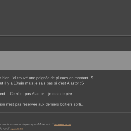
il va bien, j'ai trouvé une poignée de plumes en montant :S
t il y a 10min mais je sais pas si c'est Alastor :S
t... Ce n'est pas Alastor... je crain le pire...
on n'est pas réservée aux derniers boitiers sorti...
.
 que le monde a disparu quand il fait noir.."
PhotonHunter 06.2016
le royal"
Aguares 07.2010