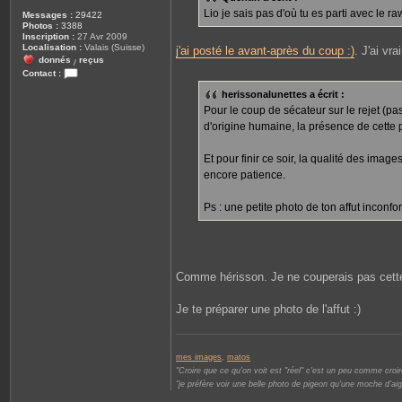
Lio je sais pas d'où tu es parti avec le ra
Messages :
29422
Photos :
3388
Inscription :
27 Avr 2009
Localisation :
Valais (Suisse)
j'ai posté le avant-après du coup :)
. J'ai vr
donnés
reçus
/
Contact :
C
herissonalunettes a écrit :
o
n
Pour le coup de sécateur sur le rejet (pa
t
d'origine humaine, la présence de cette p
a
c
t
Et pour finir ce soir, la qualité des imag
e
r
encore patience.
L
i
o
Ps : une petite photo de ton affut inconfo
n
e
l
Comme hérisson. Je ne couperais pas cette 
Je te préparer une photo de l'affut :)
mes images
,
matos
"Croire que ce qu'on voit est "réel" c'est un peu comme croire
"je préfère voir une belle photo de pigeon qu'une moche d'aig