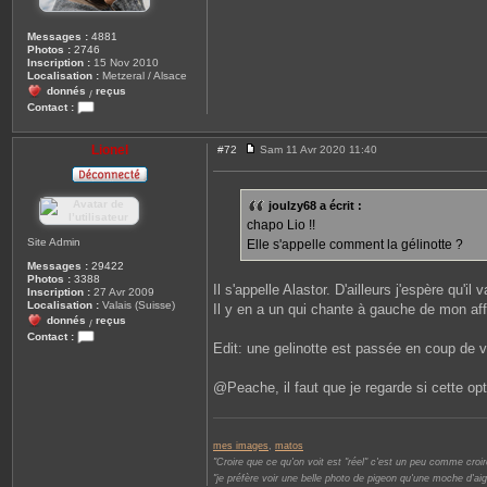
Messages :
4881
Photos :
2746
Inscription :
15 Nov 2010
Localisation :
Metzeral / Alsace
donnés
reçus
/
Contact :
C
o
n
Lionel
#72
Sam 11 Avr 2020 11:40
M
t
e
a
s
c
s
t
joulzy68 a écrit :
a
e
chapo Lio !!
g
r
e
j
Site Admin
Elle s'appelle comment la gélinotte ?
o
u
Messages :
29422
l
Photos :
3388
Il s'appelle Alastor. D'ailleurs j'espère qu'
z
Inscription :
27 Avr 2009
y
Localisation :
Valais (Suisse)
Il y en a un qui chante à gauche de mon affu
6
donnés
reçus
/
8
Contact :
Edit: une gelinotte est passée en coup de ven
C
o
n
@Peache, il faut que je regarde si cette opti
t
a
c
t
e
mes images
,
matos
r
"Croire que ce qu'on voit est "réel" c'est un peu comme croire
L
"je préfère voir une belle photo de pigeon qu'une moche d'aig
i