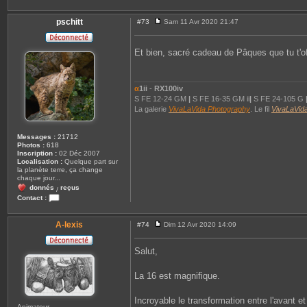
o
n
e
pschitt
#73
Sam 11 Avr 2020 21:47
M
l
e
s
Et bien, sacré cadeau de Pâques que tu t'of
s
a
g
e
α
1ii
-
RX100iv
S FE 12-24 GM
|
S FE 16-35 GM ii
|
S FE 24-105 G
La galerie
VivaLaVida Photography
. Le fil
VivaLaVid
Messages :
21712
Photos :
618
Inscription :
02 Déc 2007
Localisation :
Quelque part sur
la planète terre, ça change
chaque jour...
donnés
reçus
/
Contact :
C
o
n
A-lexis
#74
Dim 12 Avr 2020 14:09
M
t
e
a
s
c
Salut,
s
t
a
e
g
r
La 16 est magnifique.
e
p
s
c
Incroyable le transformation entre l'avant et
h
Animateur