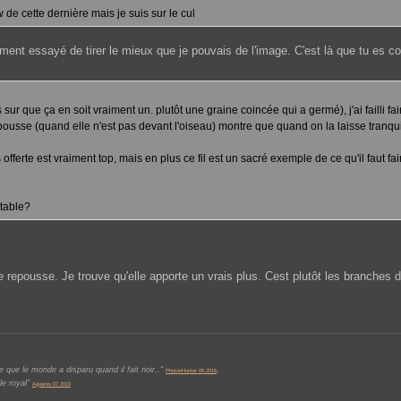
w de cette dernière mais je suis sur le cul
aiment essayé de tirer le mieux que je pouvais de l'image. C'est là que tu es c
s sur que ça en soit vraiment un. plutôt une graine coincée qui a germé), j'ai failli
ousse (quand elle n'est pas devant l'oiseau) montre que quand on la laisse tranquil
es offerte est vraiment top, mais en plus ce fil est un sacré exemple de ce qu'il faut 
rtable?
repousse. Je trouve qu'elle apporte un vrais plus. Cest plutôt les branches d
.
 que le monde a disparu quand il fait noir.."
PhotonHunter 06.2016
le royal"
Aguares 07.2010