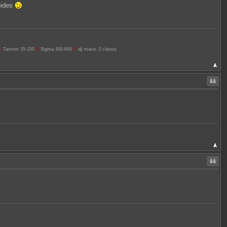
apides
/
Tamron 35-150
//
Sigma 300-600
//
dji mavic 3 classic
Citer
Citer