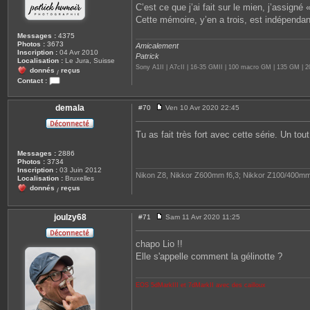
e
C’est ce que j’ai fait sur le mien, j’assign
Cette mémoire, y’en a trois, est indépenda
Messages :
4375
Photos :
3673
Amicalement
Inscription :
04 Avr 2010
Patrick
Localisation :
Le Jura, Suisse
Sony A1II | A7cII | 16-35 GMII | 100 macro GM | 135 GM |
donnés
reçus
/
Contact :
C
o
n
demala
#70
Ven 10 Avr 2020 22:45
M
t
e
a
s
c
Tu as fait très fort avec cette série. Un tou
s
t
a
e
Messages :
2886
g
r
Photos :
3734
e
P
Inscription :
03 Juin 2012
e
Nikon Z8, Nikkor Z600mm f6,3; Nikkor Z100/400mm
Localisation :
Bruxelles
a
donnés
reçus
c
/
h
e
joulzy68
#71
Sam 11 Avr 2020 11:25
M
e
s
chapo Lio !!
s
Elle s'appelle comment la gélinotte ?
a
g
e
EOS 5dMarkIII et 7dMarkII avec des cailloux