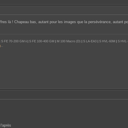
fres là ! Chapeau bas, autant pour les images que la persévérance, autant po
|
S FE 70-200 GM ii
|
S FE 100-400 GM
|
M 100 Macro (D)
|
S LA-EA3
|
S HVL-60M
|
S HVL
a
...
 l'après