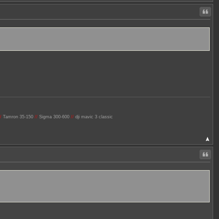
Citer
/
Tamron 35-150
//
Sigma 300-600
//
dji mavic 3 classic
Citer