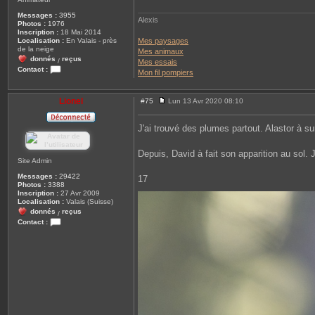
i
t
Messages :
3955
Alexis
t
Photos :
1976
Inscription :
18 Mai 2014
Mes paysages
Localisation :
En Valais - près
de la neige
Mes animaux
donnés
reçus
/
Mes essais
Contact :
Mon fil pompiers
C
o
n
Lionel
#75
Lun 13 Avr 2020 08:10
t
M
a
e
c
s
J'ai trouvé des plumes partout. Alastor à s
t
s
e
a
r
g
Depuis, David à fait son apparition au sol. 
A
e
Site Admin
-
l
Messages :
29422
17
e
Photos :
3388
x
Inscription :
27 Avr 2009
i
Localisation :
Valais (Suisse)
s
donnés
reçus
/
Contact :
C
o
n
t
a
c
t
e
r
L
i