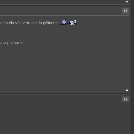
Citer
ur la chevèchette que la gélinotte.
-20M
|
Lee filters
Citer