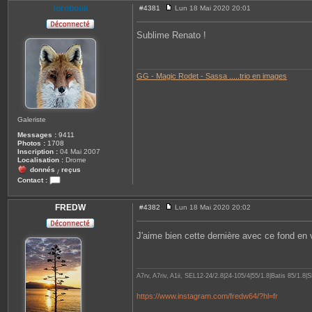
torobouk
#4381
Lun 18 Mai 2020 20:01
M
e
s
Sublime Renato !
s
a
g
e
GG - Magic Rodet - Sassa .....trio en images
Galeriste
Messages :
9411
Photos :
1708
Inscription :
04 Mai 2007
Localisation :
Drome
donnés
reçus
/
Contact :
C
o
n
FREDW
#4382
Lun 18 Mai 2020 20:02
M
t
e
a
s
c
J'aime bien cette dernière avec ce fond en
s
t
a
e
g
r
e
t
o
A7rv, A7riv, A1ii, SEL12-24/2.8|24-105/4|55/1.8|Batis 85/1
r
o
https://www.instagram.com/fredw64/?hl=fr
b
o