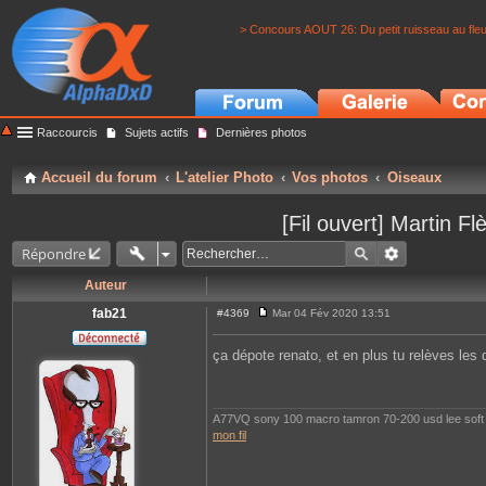
> Concours AOUT 26: Du petit ruisseau au fle
Raccourcis
Sujets actifs
Dernières photos
Accueil du forum
L'atelier Photo
Vos photos
Oiseaux
[Fil ouvert] Martin 
Répondre
Auteur
fab21
#4369
Mar 04 Fév 2020 13:51
M
e
s
ça dépote renato, et en plus tu relèves les 
s
a
g
e
A77VQ sony 100 macro tamron 70-200 usd lee soft 
mon fil