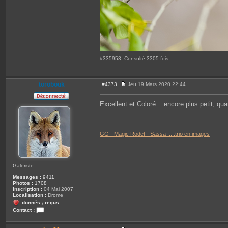
#335953: Consulté 3305 fois
torobouk
#4373
Jeu 19 Mars 2020 22:44
M
e
s
Excellent et Coloré....encore plus petit, quan
s
a
g
e
GG - Magic Rodet - Sassa .....trio en images
Galeriste
Messages :
9411
Photos :
1708
Inscription :
04 Mai 2007
Localisation :
Drome
donnés
reçus
/
Contact :
C
o