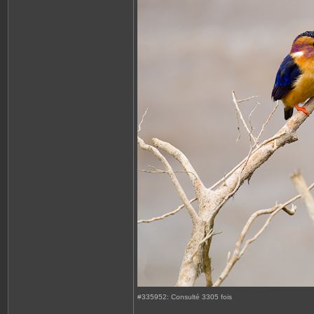
#335952: Consulté 3305 fois