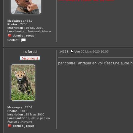
Messages :
4881
Photos :
2746
Inscription :
15 Nov 2010
Localisation :
Metzeral / Alsace
donnés
reçus
/
Contact :
C
o
n
nefertiti
#4378
Ven 20 Mars 2020 10:07
M
t
e
a
s
c
par contre l'attraper en vol c'est une autre h
s
t
a
e
g
r
e
j
o
u
l
z
y
6
8
Messages :
2854
Photos :
1812
Inscription :
28 Mars 2006
Localisation :
quelque part en
France et Navarre
donnés
reçus
/