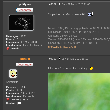
polifylou
#4379
Sam 21 Mars 2020 11:00
M
e
s
Superbe ce Martin nefertiti.
s
a
g
e
Minolta 7000, A99 avec grip, flash 5400 HS et 5600
Obj Minolta, 50/1,7, 35/70 f4, 80/200 f2,8 HS,
Obj Sony 24/70 F2,8 CZ
Messages :
1271
Tamron 150-600 G2 (canon) Tamron 150-600 f5-6,3
Photos :
6
Inscription :
02 Mars 2008
Canon 7D II, 1DX, 500 MM F4 24-105 F4
Localisation :
Liège (Belgique)
https://flic.kr/ps/3UJo88
donnés
Renato
#4380
Lun 18 Mai 2020 19:17
M
e
s
Martine à travers le feuillage
s
a
g
e
Animateur
Messages :
6547
Photos :
1736
Inscription :
14 Juil 2012
Localisation :
Montpellier
donnés
reçus
/
Contact :
C
o