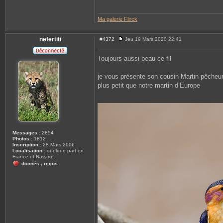
Ma galerie Flirck
nefertiti
#4372
Jeu 19 Mars 2020 22:41
M
e
s
Toujours aussi beau ce fil
s
a
g
je vous présente son cousin Martin pêche
e
plus petit que notre martin d’Europe
Messages :
2854
Photos :
1812
Inscription :
28 Mars 2006
Localisation :
quelque part en
France et Navarre
donnés
reçus
/