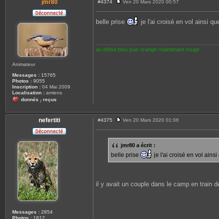
n
jmr80
#4374
Ven 20 Mars 2020 00:57
M
t
e
a
s
c
belle prise
je l'ai croisé en vol ainsi 
s
t
a
e
g
r
e
t
o
au début bleu puis orange maintenant rouge
r
o
Animateur
b
o
Messages :
15765
u
Photos :
9055
k
Inscription :
04 Mai 2009
Localisation :
amiens
donnés
reçus
/
nefertiti
#4375
Ven 20 Mars 2020 01:06
M
e
s
s
jmr80 a écrit :
a
g
belle prise
je l'ai croisé en vol ain
e
il y avait un couple dans le camp en train d
Messages :
2854
Photos :
1812