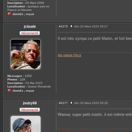
Inscription :
28 Mars 2006
Localisation :
quelque part en
France et Navarre
donnés
reçus
/
jclaude
#4376
Ven 20 Mars 2020 08:27
M
e
s
Il est très sympa ce petit Martin, et fort bi
s
a
g
e
Ma galerie Flirck
Messages :
1252
Photos :
118
Inscription :
23 Mai 2015
Localisation :
Suisse Romande
donnés
reçus
/
joulzy68
#4377
Ven 20 Mars 2020 09:28
M
e
s
Waouw, super petit martin, il est même entr
s
a
g
e
EOS 5dMarkIII et 7dMarkII avec des cailloux