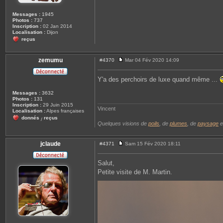
Messages :
1945
Photos :
737
Inscription :
02 Jan 2014
Localisation :
Dijon
reçus
zemumu
#4370
Mar 04 Fév 2020 14:09
M
e
s
Y'a des perchoirs de luxe quand même ...
s
a
Messages :
3632
g
Photos :
131
e
Inscription :
29 Juin 2015
Vincent
Localisation :
Alpes françaises
donnés
reçus
/
Quelques visions de
poils
, de
plumes
, de
paysage
e
jclaude
#4371
Sam 15 Fév 2020 18:11
M
e
s
Salut,
s
Petite visite de M. Martin.
a
g
e