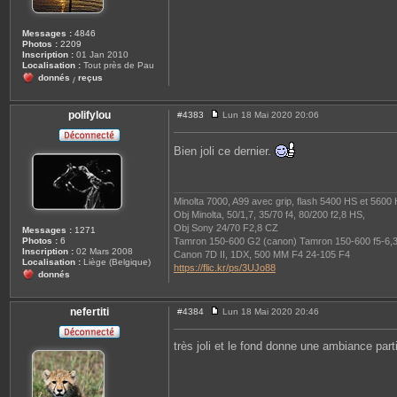
u
k
Messages :
4846
Photos :
2209
Inscription :
01 Jan 2010
Localisation :
Tout près de Pau
donnés
reçus
/
polifylou
#4383
Lun 18 Mai 2020 20:06
M
e
s
Bien joli ce dernier.
s
a
g
e
Minolta 7000, A99 avec grip, flash 5400 HS et 5600
Obj Minolta, 50/1,7, 35/70 f4, 80/200 f2,8 HS,
Obj Sony 24/70 F2,8 CZ
Messages :
1271
Tamron 150-600 G2 (canon) Tamron 150-600 f5-6,3
Photos :
6
Inscription :
02 Mars 2008
Canon 7D II, 1DX, 500 MM F4 24-105 F4
Localisation :
Liège (Belgique)
https://flic.kr/ps/3UJo88
donnés
nefertiti
#4384
Lun 18 Mai 2020 20:46
M
e
s
très joli et le fond donne une ambiance part
s
a
g
e