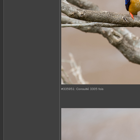
#335951: Consulté 3305 fois