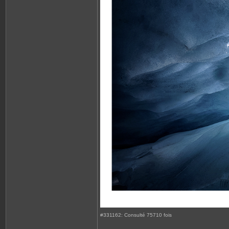
#331162: Consulté 75710 fois