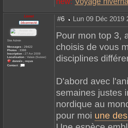
new:
Voyage hiverna
Lionel
#6
Lun 09 Déc 2019 
M
e
s
Pour mon top 3, a
s
a
g
Site Admin
choisis de vous m
e
Messages :
29422
Photos :
3388
Inscription :
27 Avr 2009
disciplines différe
Localisation :
Valais (Suisse)
donnés
reçus
/
Contact :
C
o
n
D'abord avec l'an
t
a
c
semaines justes in
t
e
r
L
nordique au mond
i
o
n
pour moi
une des
e
l
Une espèce emblé