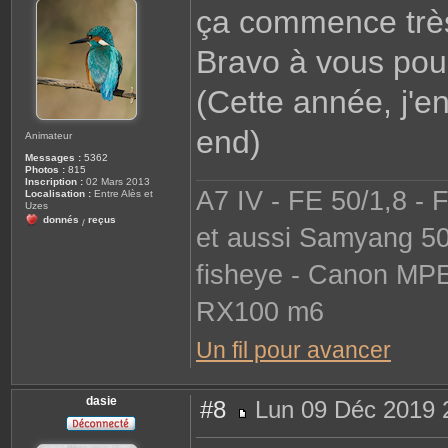
s
ça commence très 
s
a
g
Bravo à vous pou
e
(Cette année, j'en
end)
Animateur
Messages :
5362
Photos :
815
Inscription :
02 Mars 2013
A7 IV - FE 50/1,8 - 
Localisation :
Entre Alès et
Uzes
donnés
reçus
/
et aussi Samyang 50
fisheye - Canon MP
RX100 m6
Un fil pour avancer
dasie
#8
Lun 09 Déc 2019 
M
e
s