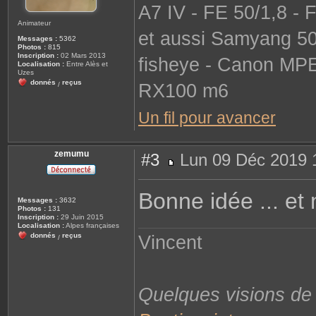
A7 IV - FE 50/1,8 - 
Animateur
et aussi Samyang 50
Messages :
5362
Photos :
815
Inscription :
02 Mars 2013
fisheye - Canon MP
Localisation :
Entre Alès et
Uzes
donnés
reçus
RX100 m6
/
Un fil pour avancer
zemumu
#3
Lun 09 Déc 2019 
M
e
s
Bonne idée ... et
s
Messages :
3632
a
Photos :
131
g
Inscription :
29 Juin 2015
e
Localisation :
Alpes françaises
donnés
reçus
Vincent
/
Quelques visions d