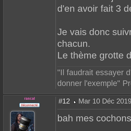
d'en avoir fait 3 
Je vais donc suiv
chacun.
Le thème grotte 
"Il faudrait essayer 
donner l'exemple" Pr
rascal
#12
Mar 10 Déc 2019
M
e
s
bah mes cochons
s
a
g
e