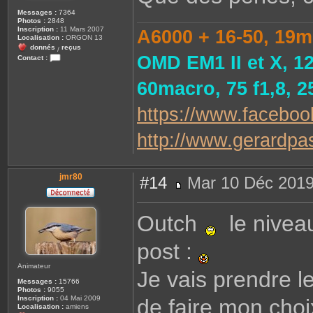
Messages :
7364
Photos :
2848
Inscription :
11 Mars 2007
A6000 + 16-50, 19m
Localisation :
ORGON 13
donnés
reçus
/
OMD EM1 II et X, 1
Contact :
C
o
60macro, 75 f1,8, 
n
t
a
https://www.faceboo
c
t
e
r
http://www.gerardpast
s
a
u
v
e
jmr80
#14
Mar 10 Déc 2019
u
r
M
.
e
1
s
Outch
le nivea
3
s
a
g
post :
e
Animateur
Je vais prendre l
Messages :
15766
Photos :
9055
Inscription :
04 Mai 2009
de faire mon choi
Localisation :
amiens