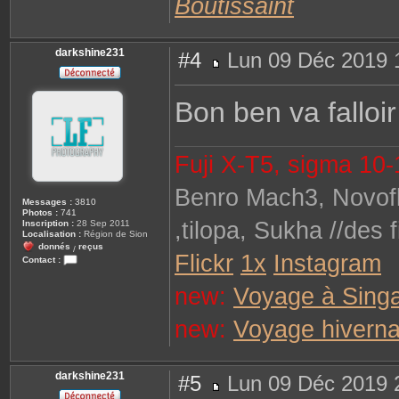
Boutissaint
darkshine231
#4
Lun 09 Déc 2019 
M
e
s
Bon ben va falloir 
s
a
g
e
Fuji X-T5, sigma 10-18
Benro Mach3, Novofle
Messages :
3810
Photos :
741
,tilopa, Sukha //des f
Inscription :
28 Sep 2011
Localisation :
Région de Sion
donnés
reçus
/
Flickr
1x
Instagram
Contact :
C
o
new:
Voyage à Sing
n
t
a
new:
Voyage hiverna
c
t
e
r
d
darkshine231
#5
Lun 09 Déc 2019 
a
r
M
k