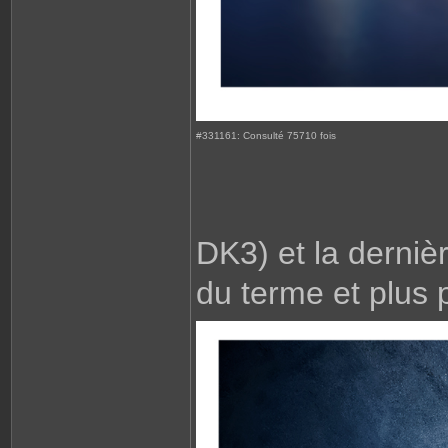
#331161: Consulté 75710 fois
DK3) et la derniè
du terme et plus 