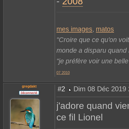
-
2008
mes images
,
matos
"Croire que ce qu'on voi
monde a disparu quand il 
"je préfère voir une bel
07.2010
gregdakt
#2
Dim 08 Déc 2019 
M
e
s
j'adore quand vie
s
a
g
ce fil Lionel
e