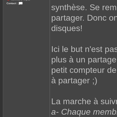
/
Contact :
synthèse. Se rem
C
o
n
partager. Donc o
t
a
c
disques!
t
e
r
L
i
o
n
Ici le but n'est p
e
l
plus à un partag
petit compteur de
à partager ;)
La marche à suiv
a- Chaque memb