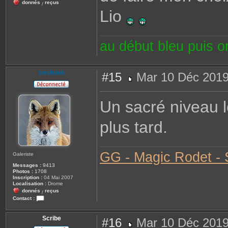
donnés
reçus
/
Lio
au début bleu puis 
torobouk
#15
Mar 10 Déc 2019
M
e
s
Un sacré niveau l
s
a
g
plus tard.
e
GG - Magic Rodet - S
Galeriste
Messages :
9413
Photos :
1708
Inscription :
04 Mai 2007
Localisation :
Drome
donnés
reçus
/
Contact :
C
o
n
Scribe
#16
Mar 10 Déc 2019
t