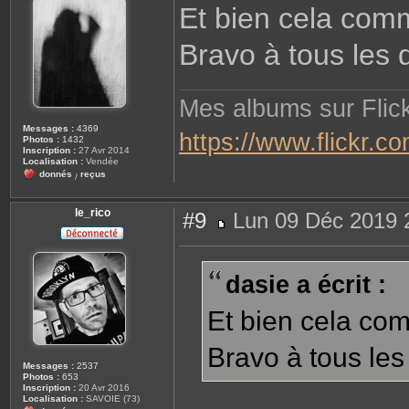
Et bien cela comm
s
a
g
Bravo à tous les 
e
Mes albums sur Flick
Messages :
4369
https://www.flickr.
Photos :
1432
Inscription :
27 Avr 2014
Localisation :
Vendée
donnés
reçus
/
le_rico
#9
Lun 09 Déc 2019 
M
e
s
s
dasie a écrit :
a
g
e
Et bien cela com
Bravo à tous les
Messages :
2537
Photos :
653
Inscription :
20 Avr 2016
Localisation :
SAVOIE (73)