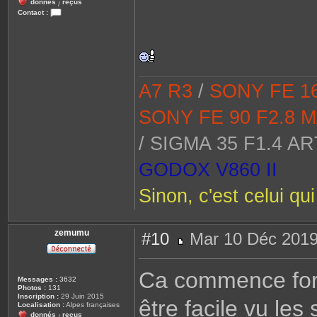
donnés
reçus
/
Contact :
C
o
n
t
a
c
t
e
A7 R3
/
S
ONY FE 1
r
l
e
SONY FE 90 F2.8
_
r
i
/ SIGMA 35 F1.4 A
c
o
GODOX V860 II
Sinon, c'est celui qui 
zemumu
#10
Mar 10 Déc 2019
M
e
s
Ca commence fort 
s
Messages :
3632
a
Photos :
131
g
Inscription :
29 Juin 2015
être facile vu le
e
Localisation :
Alpes françaises
donnés
reçus
/