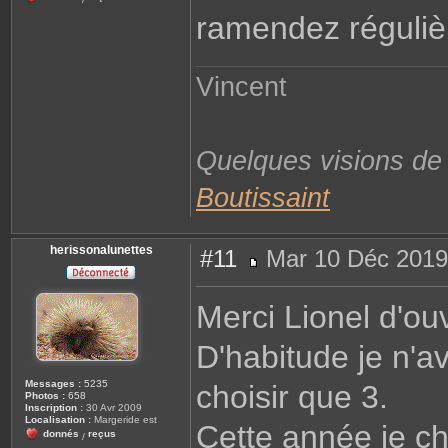
ramendez réguliè
Vincent
Quelques visions d
Boutissaint
herissonalunettes
#11
Mar 10 Déc 2019
M
e
s
Merci Lionel d'ouvr
s
a
g
D'habitude je n'av
e
Messages :
5235
choisir que 3.
Photos :
658
Inscription :
30 Avr 2009
Localisation :
Margeride est
Cette année je ch
donnés
reçus
/