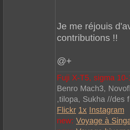
Je me réjouis d'a
contributions !!
@+
Fuji X-T5, sigma 10-18
Benro Mach3, Novofle
,tilopa, Sukha //des f
Flickr
1x
Instagram
new:
Voyage à Sing