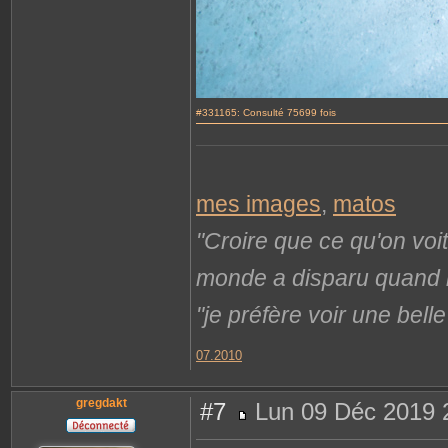
#331165: Consulté 75699 fois
mes images
,
matos
"Croire que ce qu'on voi
monde a disparu quand il 
"je préfère voir une bel
07.2010
gregdakt
#7
Lun 09 Déc 2019 
M
e