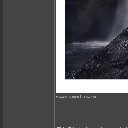
#331160: Consulté 75710 fois