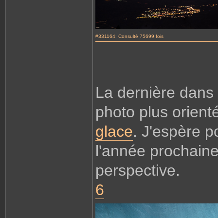
#331164: Consulté 75699 fois
La dernière dans 
photo plus orien
glace
. J'espère p
l'année prochain
perspective.
6