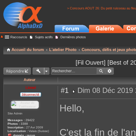
> Concours AOUT 26: Du petit ruisseau au fle
Raccourcis
Sujets actifs
Dernières photos
Accueil du forum
L'atelier Photo
Concours, défis et jeux phot
[Fil Ouvert] [Best of 
Répondre
Auteur
Lionel
#1
Dim 08 Déc 2019 
M
e
s
Hello,
s
a
g
Site Admin
e
Messages :
29422
Photos :
3388
Inscription :
27 Avr 2009
C'est la fin de l'
Localisation :
Valais (Suisse)
donnés
reçus