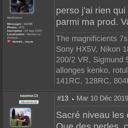
perso j'ai rien q
Modérateur
parmi ma prod. Va f
Messages :
44296
Photos :
671
Inscription :
09 Sep 2005
Localisation :
Nantes ou
The magnificients 7
presque...
donnés
reçus
/
Sony HX5V, Nikon 18
200/2 VR, Sigmund 
allonges kenko, rot
141RC, 128RC, 804R
sauveur.13
#13
Mar 10 Déc 2019
M
e
s
Sacré niveau les 
s
a
g
Que des perles, c
e