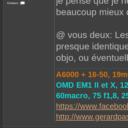
je pense que je n
Contact :
C
beaucoup mieux q
o
n
t
a
c
t
e
@ vous deux: Les 
r
s
a
presque identiqu
u
v
e
objo, ou éventuell
u
r
.
1
3
A6000 + 16-50, 19m
OMD EM1 II et X, 1
60macro, 75 f1,8, 
https://www.faceboo
http://www.gerardpast