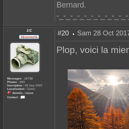
Bernard.
-_-_-_-_-_-_-_-_-_-_-
J.C
#20
Sam 28 Oct 2017
M
e
s
Plop, voici la mie
s
a
g
e
Messages :
16738
Photos :
263
Inscription :
08 Sep 2005
Localisation :
Zürich
donnés
reçus
/
Contact :
C
o
n
t
a
c
t
e
r