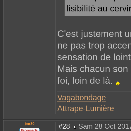
o
lisibilité au cervi
n
t
a
c
t
e
r
J
C'est justement un 
.
C
ne pas trop accen
sensation de loin
Mais chacun son i
foi, loin de là.
Vagabondage
Attrape-Lumière
jmr80
#28
Sam 28 Oct 2017
M