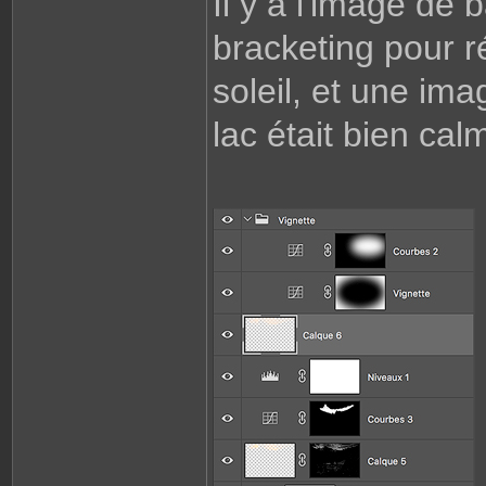
Il y a l'image de
e
r
J
bracketing pour 
.
C
soleil, et une imag
lac était bien cal