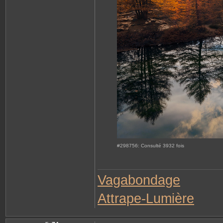
J
.
C
#298756: Consulté 3932 fois
Vagabondage
Attrape-Lumière