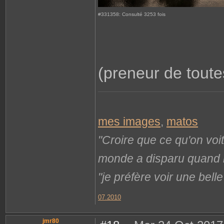
#331358: Consulté 3253 fois
(preneur de toutes
mes images
,
matos
"Croire que ce qu'on voi
monde a disparu quand il 
"je préfère voir une bel
07.2010
jmr80