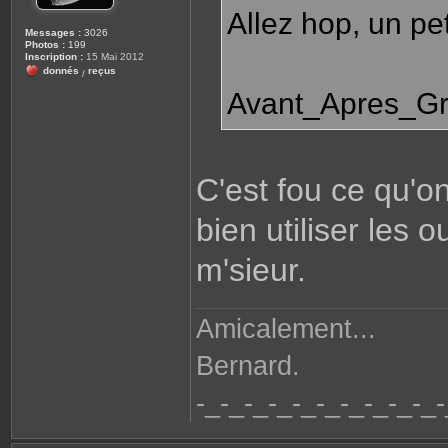
Allez hop, un pet
Messages :
3026
Photos :
199
Inscription :
15 Mai 2012
donnés
reçus
/
Avant_Apres_Gri
C'est fou ce qu'o
bien utiliser les 
m'sieur.
Amicalement...
Bernard.
-_-_-_-_-_-_-_-_-_-_-