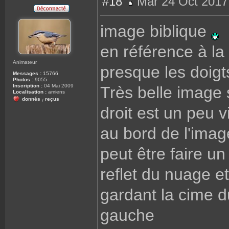
#18
Mar 24 Oct 2017
M
e
s
image biblique
s
a
g
en référence à la
e
Animateur
presque les doigt
Messages :
15766
Photos :
9055
Inscription :
04 Mai 2009
Très belle image s
Localisation :
amiens
donnés
reçus
/
droit est un peu v
au bord de l'ima
peut être faire u
reflet du nuage e
gardant la cime d
gauche