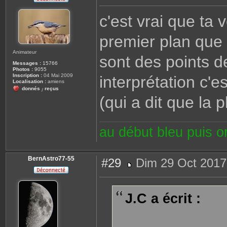
e
s
c'est vrai que ta 
s
a
g
premier plan que
e
Animateur
sont des points d
Messages :
15766
Photos :
9055
Inscription :
04 Mai 2009
interprétation c'es
Localisation :
amiens
donnés
reçus
/
(qui a dit que la p
au début bleu puis 
BernAstro77-55
#29
Dim 29 Oct 2017
M
e
s
s
J.C a écrit :
a
g
e