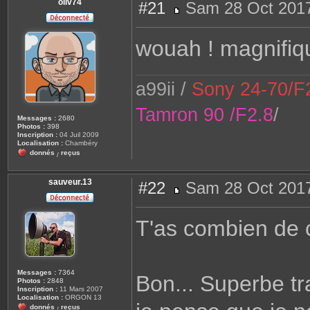
oliv74
#21
Sam 28 Oct 2017
M
e
s
wouah ! magnifiqu
s
a
g
e
a99ii /
Sony 24-70/F2
Tamron 90 /F2.8
/
Messages :
2680
Photos :
398
Inscription :
04 Juil 2009
Localisation :
Chambéry
donnés
reçus
/
sauveur.13
#22
Sam 28 Oct 2017
M
e
s
T'as combien de 
s
a
g
e
Messages :
7364
Bon... Superbe tra
Photos :
2848
Inscription :
11 Mars 2007
Localisation :
ORGON 13
donnés
reçus
/