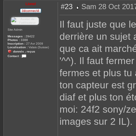
Lionel
#23
Sam 28 Oct 2017
M
e
s
Il faut juste que le
s
a
g
Site Admin
derrière un sujet
e
Messages :
29422
Photos :
3388
Inscription :
27 Avr 2009
que ca ait marché
Localisation :
Valais (Suisse)
donnés
reçus
/
Contact :
'^^). Il faut ferme
C
o
n
fermes et plus tu
t
a
c
ton capteur est g
t
e
r
L
diaf et plus ton 
i
o
n
moi: 24f2 sony/zei
e
l
images sur 2 IL).