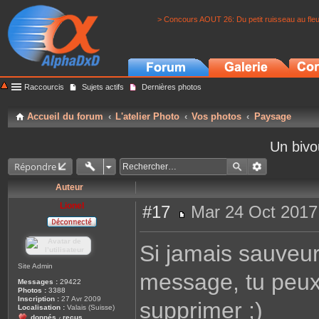
> Concours AOUT 26: Du petit ruisseau au fle
Raccourcis
Sujets actifs
Dernières photos
Accueil du forum
L'atelier Photo
Vos photos
Paysage
Un bivo
Répondre
Auteur
Lionel
#17
Mar 24 Oct 2017
M
e
s
Si jamais sauveur, 
s
a
g
Site Admin
message, tu peux 
e
Messages :
29422
Photos :
3388
Inscription :
27 Avr 2009
supprimer ;)
Localisation :
Valais (Suisse)
donnés
reçus