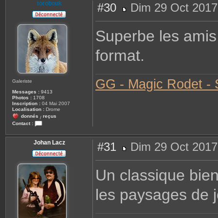
torobouk
#30
Dim 29 Oct 2017
M
e
s
Superbe les amis,
s
a
g
format.
e
GG - Magic Rodet - S
Galeriste
Messages :
9413
Photos :
1708
Inscription :
04 Mai 2007
Localisation :
Drome
donnés
reçus
/
Contact :
C
o
n
Johan Lacz
#31
Dim 29 Oct 2017
t
a
M
c
e
t
s
Un classique bien
e
s
r
a
t
g
o
les paysages de j
e
r
o
b
o
u