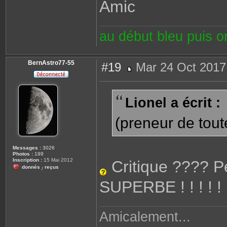
Amic
au début bleu puis 
BernAstro77-55
#19
Mar 24 Oct 2017
M
e
s
s
Lionel a écrit :
a
g
e
(preneur de tout
Messages :
3026
Photos :
199
Inscription :
15 Mai 2012
Critique ???? Pe
donnés
reçus
/
SUPERBE ! ! ! ! !
Amicalement...