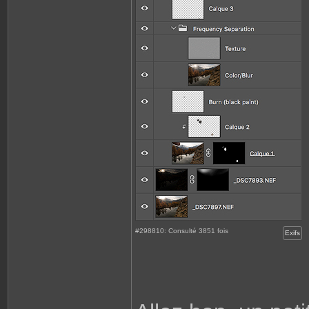
#298810: Consulté 3851 fois
Exifs