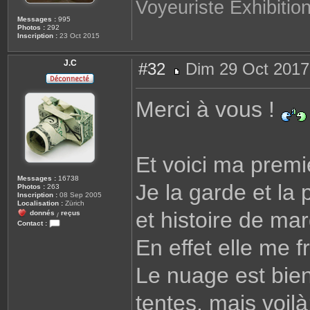
Voyeuriste Exhibition
k
Messages :
995
Photos :
292
Inscription :
23 Oct 2015
J.C
#32
Dim 29 Oct 2017
M
e
s
Merci à vous !
s
a
g
e
Et voici ma premi
Messages :
16738
Je la garde et la
Photos :
263
Inscription :
08 Sep 2005
Localisation :
Zürich
et histoire de ma
donnés
reçus
/
Contact :
C
En effet elle me 
o
n
t
a
Le nuage est bien 
c
t
e
tentes, mais voilà
r
J