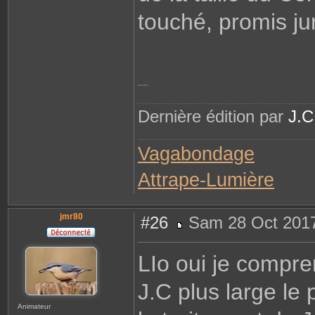
touché, promis ju
[noindex]
Dernière édition par
J.C
Vagabondage
Attrape-Lumière
jmr80
#26
Sam 28 Oct 2017
M
e
s
LIo oui je compre
s
a
g
J.C plus large le
e
Animateur