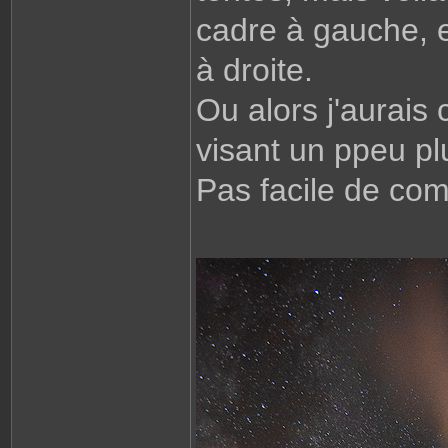
.
cadre à gauche, el
C
à droite.
Ou alors j'aurais 
visant un ppeu pl
Pas facile de com