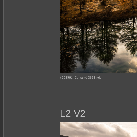
#298561: Consulté 3973 fois
L2 V2