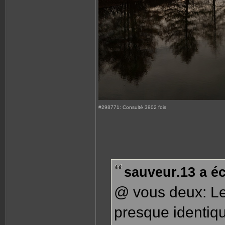
#298771: Consulté 3902 fois
sauveur.13 a écr
@ vous deux: Les
presque identiq