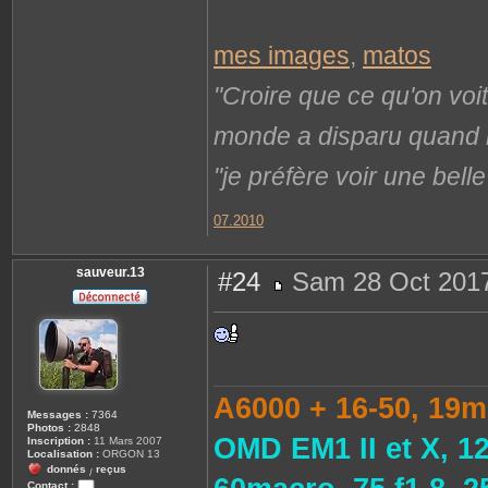
mes images
,
matos
"Croire que ce qu'on voi
monde a disparu quand il 
"je préfère voir une bel
07.2010
sauveur.13
#24
Sam 28 Oct 2017
M
e
s
s
a
g
e
A6000 + 16-50, 19m
Messages :
7364
Photos :
2848
OMD EM1 II et X, 1
Inscription :
11 Mars 2007
Localisation :
ORGON 13
donnés
reçus
/
Contact :