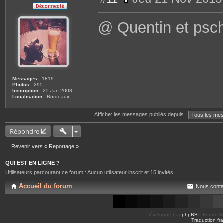
M
e
s
@ Quentin et pschi
s
a
g
e
Messages :
1819
Photos :
295
Inscription :
25 Jan 2008
Localisation :
Bordeaux
Afficher les messages publiés depuis :
Répondre
Revenir vers « Reportage »
QUI EST EN LIGNE ?
Utilisateurs parcourant ce forum : Aucun utilisateur inscrit et 15 invités
Accueil du forum
Nous conta
Développé par
phpBB
® Forum So
Traduction fra