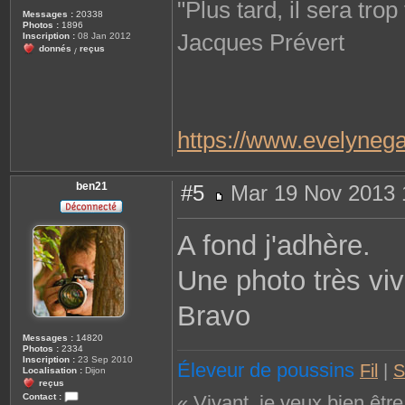
"Plus tard, il sera trop
Messages :
20338
Photos :
1896
Jacques Prévert
Inscription :
08 Jan 2012
donnés
reçus
/
https://www.evelynega
ben21
#5
Mar 19 Nov 2013 
M
e
s
A fond j'adhère.
s
a
g
Une photo très viv
e
Bravo
Messages :
14820
Photos :
2334
Inscription :
23 Sep 2010
Éleveur de poussins
Fil
|
S
Localisation :
Dijon
reçus
« Vivant, je veux bien êtr
Contact :