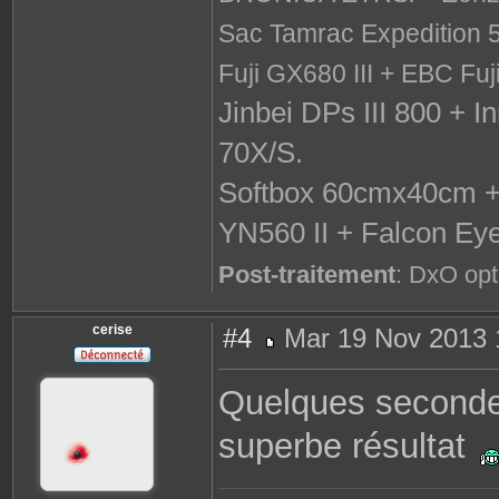
Sac Tamrac Expedition 
Fuji GX680 III + EBC F
Jinbei DPs III 800 + 
70X/S.
Softbox 60cmx40cm +
YN560 II + Falcon E
Post-traitement
: DxO opt
cerise
#4
Mar 19 Nov 2013 
M
e
s
Quelques secondes
s
a
g
superbe résultat
e