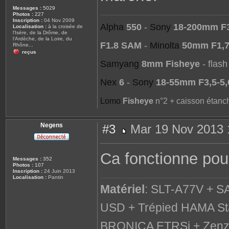
Messages :
5029
Photos :
227
Inscription :
04 Nov 2009
Alpha
550
-
Sony
18-200mm F3
Localisation :
à la croisée de
l'Isère, de la Drôme, de
l'Ardèche, de la Loire, du
F1.8 SAM
-
Minolta
50mm F1,
Rhône...
reçus
Samyang
8mm Fisheye
- flas
Nex
6
-
Sony
18-55mm F3,5-5,
Lomo
Fisheye
n°2 + caisson étanc
Negens
#3
Mar 19 Nov 2013 
M
e
s
Ca fonctionne pou
s
Messages :
352
a
Photos :
107
g
Inscription :
24 Juin 2013
e
Localisation :
Pantin
Matériel
: SLT-A77V + S
USD + Trépied HAMA St
BRONICA ETRSi + Zenza