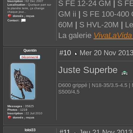
S FE 12-24 GM
|
S FE
Inscription :
02 Déc 2007
Localisation :
Quelque part sur
la planète terre, ça change
GM ii
|
S FE 100-400
chaque jour...
donnés
reçus
/
Contact :
60M
|
S HVL-20M
|
Lee
C
o
n
La galerie
VivaLaVida
t
a
c
t
e
Quentin
#10
Mer 20 Nov 2013
r
p
M
s
e
c
s
Juste Superbe
h
s
i
a
t
g
t
e
D600 grippé | N18-35/3.5-4.5 |
S500/4,5
Messages :
35825
Photos :
1219
Inscription :
22 Juil 2010
donnés
reçus
/
loloi33
#11
Jeu 21 Nov 2013