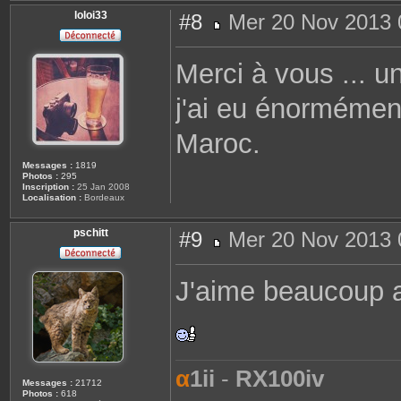
loloi33
#8
Mer 20 Nov 2013 
M
e
s
Merci à vous ... u
s
a
g
j'ai eu énormément 
e
Maroc.
Messages :
1819
Photos :
295
Inscription :
25 Jan 2008
Localisation :
Bordeaux
pschitt
#9
Mer 20 Nov 2013 
M
e
s
J'aime beaucoup au
s
a
g
e
α
1ii
-
RX100iv
Messages :
21712
Photos :
618