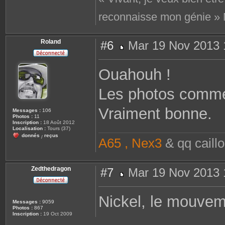
C
o
reconnaisse mon génie » 
n
t
a
c
t
Roland
#6
Mar 19 Nov 2013 
e
r
M
b
e
e
s
n
Ouahouh !
s
2
a
1
g
Les photos comme
e
Vraiment bonne.
Messages :
106
Photos :
11
Inscription :
18 Août 2012
Localisation :
Tours (37)
donnés
reçus
/
A65 , Nex3
& qq caill
Zedthedragon
#7
Mar 19 Nov 2013 
M
e
s
Nickel, le mouveme
s
Messages :
9059
a
Photos :
867
g
Inscription :
19 Oct 2009
e