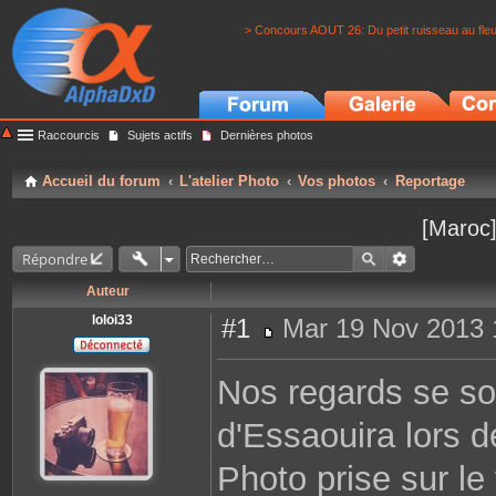
> Concours AOUT 26: Du petit ruisseau au fle
Raccourcis
Sujets actifs
Dernières photos
Accueil du forum
L'atelier Photo
Vos photos
Reportage
[Maroc]
Répondre
Auteur
loloi33
#1
Mar 19 Nov 2013 
M
e
s
Nos regards se so
s
a
g
d'Essaouira lors 
e
Photo prise sur le 