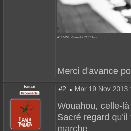
#183453: Consulté 2245 fois
Merci d'avance po
tomazi
#2
Mar 19 Nov 2013 
M
e
s
Wouahou, celle-là f
s
a
g
Sacré regard qu'il
e
marche.