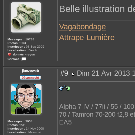
s
Belle illustration
s
a
g
e
Vagabondage
Attrape-Lumière
Messages :
16738
Photos :
263
Inscription :
08 Sep 2005
Localisation :
Zürich
donnés
reçus
/
Contact :
C
o
n
jlonzeweb
#9
Dim 21 Avr 2013 
t
a
M
c
e
t
s
e
s
r
a
J
g
.
e
C
Alpha 7 IV / 77ii / 55 / 10
70 / Tamron 70-200 f2,8 e
EA5
Messages :
3958
Photos :
531
Inscription :
14 Nov 2008
Localisation :
Meaux et