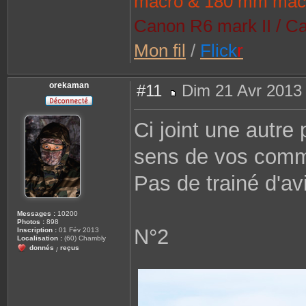
macro & 180 mm mac
Canon R6 mark II / Ca
Mon fil
/
Flick
r
orekaman
#11
Dim 21 Avr 2013
M
e
s
Ci joint une autre
s
a
g
sens de vos comm
e
Pas de trainé d'av
Messages :
10200
Photos :
898
N°2
Inscription :
01 Fév 2013
Localisation :
(60) Chambly
donnés
reçus
/