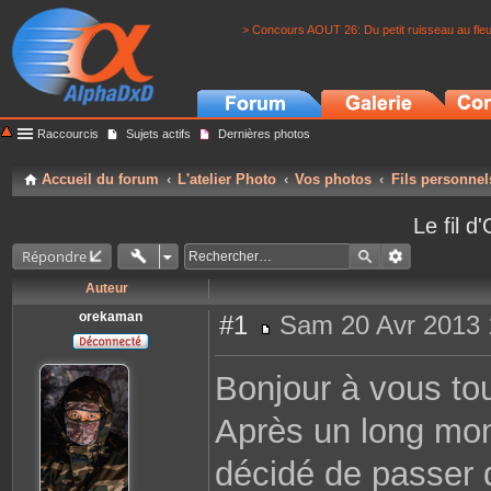
> Concours AOUT 26: Du petit ruisseau au fle
Raccourcis
Sujets actifs
Dernières photos
Accueil du forum
L'atelier Photo
Vos photos
Fils personnel
Le fil 
Répondre
Auteur
orekaman
#1
Sam 20 Avr 2013 
M
e
s
Bonjour à vous to
s
a
g
Après un long mome
e
décidé de passer d