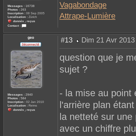
Vagabondage
Messages :
16738
Photos :
263
Attrape-Lumière
Inscription :
08 Sep 2005
Localisation :
Zürich
donnés
reçus
/
Contact :
C
o
n
geo
#13
Dim 21 Avr 2013
t
a
M
c
e
t
s
question que je me
e
s
r
a
J
g
sujet ?
.
e
C
- la mise au point 
Messages :
2940
Photos :
584
l'arrière plan étant
Inscription :
02 Jan 2010
Localisation :
Reims
donnés
reçus
/
la netteté sur une
avec un chiffre pl