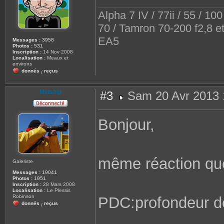
e
Alpha 7 IV / 77ii / 55 / 10
70 / Tamron 70-200 f2,8 e
EA5
Messages :
3958
Photos :
531
Inscription :
14 Nov 2008
Localisation :
Meaux et
environs
donnés
reçus
/
Midship
#3
Sam 20 Avr 2013 
M
e
s
Bonjour,
s
a
g
e
même réaction que
Galeriste
Messages :
19041
Photos :
1951
Inscription :
28 Mars 2008
Localisation :
Le Plessis
Robinson
PDC:profondeur 
donnés
reçus
/