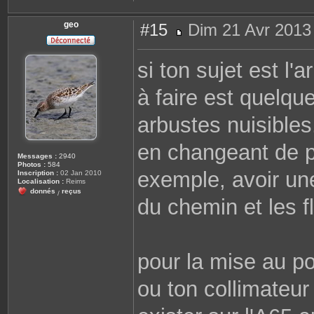
geo
#15
Dim 21 Avr 2013
M
e
s
si ton sujet est l'
s
a
g
à faire est quelqu
e
arbustes nuisibles
en changeant de po
Messages :
2940
Photos :
584
exemple, avoir une
Inscription :
02 Jan 2010
Localisation :
Reims
donnés
reçus
/
du chemin et les fl
pour la mise au po
ou ton collimateur