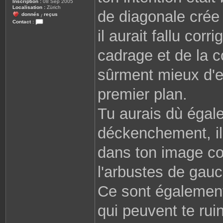
Inscription :
08 Sep 2005
Localisation :
Zürich
de diagonale crée
donnés
reçus
/
Contact :
C
il aurait fallu co
o
n
t
cadrage et de la c
a
c
t
sûrment mieux d'e
e
r
J
.
premier plan.
C
Tu aurais dù égal
déckenchement, il
dans ton image c
l'arbustes de gauc
Ce sont également
qui peuvent te rui