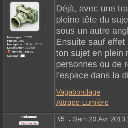
s
Déjà, avec une tra
s
a
g
pleine tête du suj
e
sous un autre angl
Messages :
16738
Ensuite sauf effet 
Photos :
263
Inscription :
08 Sep 2005
Localisation :
Zürich
ton sujet en plein
donnés
reçus
/
Contact :
C
personnes ou de r
o
n
t
l'espace dans la d
a
c
t
e
r
Vagabondage
J
.
C
Attrape-Lumière
orekaman
#5
Sam 20 Avr 2013 
M
e