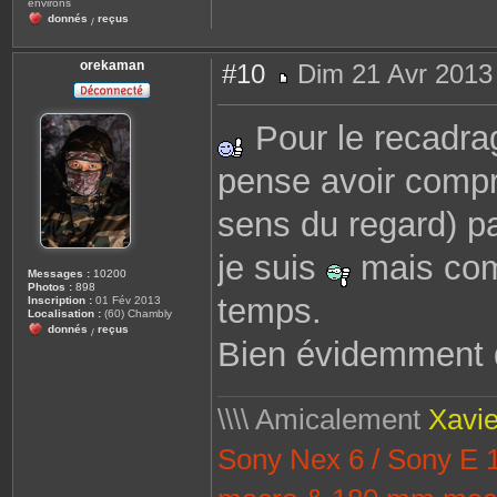
environs
donnés
reçus
/
orekaman
#10
Dim 21 Avr 2013
M
e
s
Pour le recadrage
s
a
g
pense avoir comp
e
sens du regard) p
je suis
mais com
Messages :
10200
Photos :
898
temps.
Inscription :
01 Fév 2013
Localisation :
(60) Chambly
donnés
reçus
/
Bien évidemment q
\\\\ Amicalement
Xavie
Sony Nex 6 / Sony E