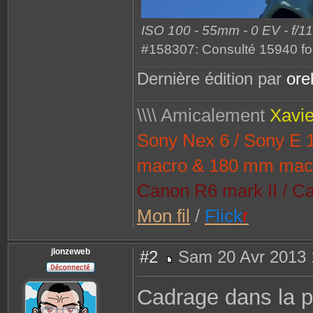
ISO 100 - 55mm - 0 EV - f/11
#158307: Consulté 15940 fo
Dernière édition par
or
\\\\ Amicalement
Xavie
Sony Nex 6 / Sony E
macro & 180 mm mac
Canon R6 mark II / Ca
Mon fil
/
Flick
r
jlonzeweb
#2
Sam 20 Avr 2013 
M
e
s
Cadrage dans la p
s
a
g