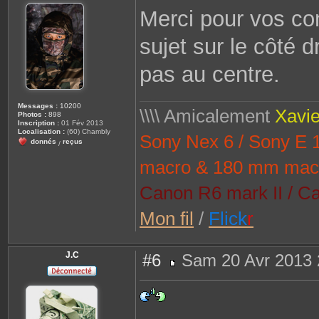
s
Merci pour vos co
s
a
g
sujet sur le côté d
e
pas au centre.
Messages :
10200
\\\\ Amicalement
Xavie
Photos :
898
Inscription :
01 Fév 2013
Localisation :
(60) Chambly
Sony Nex 6 / Sony E
donnés
reçus
/
macro & 180 mm mac
Canon R6 mark II / Ca
Mon fil
/
Flick
r
J.C
#6
Sam 20 Avr 2013 
M
e
s
s
a
g