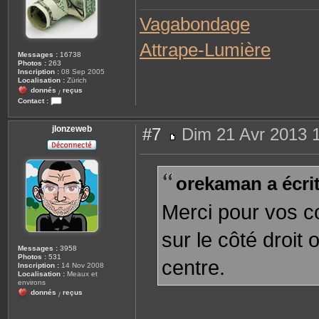
e
Vagabondage
Attrape-Lumière
Messages :
16738
Photos :
263
Inscription :
08 Sep 2005
Localisation :
Zürich
donnés
reçus
/
Contact :
C
o
n
jlonzeweb
#7
Dim 21 Avr 2013 
t
a
M
c
e
t
s
e
s
orekaman a écrit
r
a
J
g
.
e
C
Merci pour vos c
sur le côté droit
Messages :
3958
Photos :
531
centre.
Inscription :
14 Nov 2008
Localisation :
Meaux et
environs
donnés
reçus
/