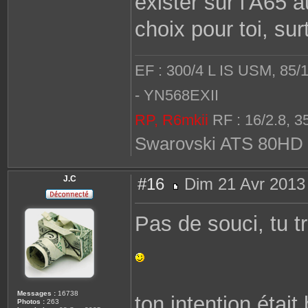
exister sur l'A65 a
choix pour toi, su
EF : 300/4 L IS USM, 85/
- YN568EXII
RP, R6mkii
RF : 16/2.8, 3
Swarovski ATS 80HD 
J.C
#16
Dim 21 Avr 2013
M
e
s
Pas de souci, tu t
s
a
g
e
Messages :
16738
ton intention étai
Photos :
263