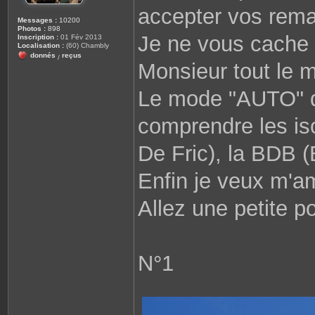
accepter vos remar
Messages :
10200
Photos :
898
Je ne vous cache 
Inscription :
01 Fév 2013
Localisation :
(60) Chambly
donnés
reçus
/
Monsieur tout le m
Le mode "AUTO" d
comprendre les iso,
De Fric), la BDB 
Enfin je veux m'am
Allez une petite 
N°1