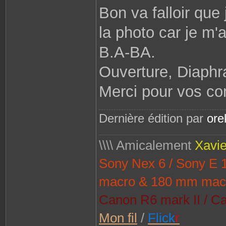
Bon va falloir que
la photo car je m'
B.A-BA.
Ouverture, Diaphra
Merci pour vos c
Dernière édition par
or
\\\\ Amicalement
Xavie
Sony Nex 6 / Sony E
macro & 180 mm mac
Canon R6 mark II / Ca
Mon fil
/
Flick
r