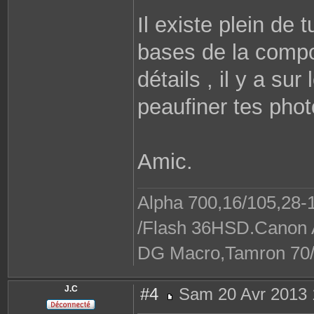
Il existe plein de 
bases de la compos
détails , il y a su
peaufiner tes phot
Amic.
Alpha 700,16/105,28-1
/Flash 36HSD.Canon A
DG Macro,Tamron 70/30
J.C
#4
Sam 20 Avr 2013 
M
e