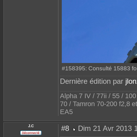
#158395: Consulté 15883 fo
Dernière édition par
jlo
Alpha 7 IV / 77ii / 55 / 10
70 / Tamron 70-200 f2,8 e
EA5
J.C
#8
Dim 21 Avr 2013 
M
e