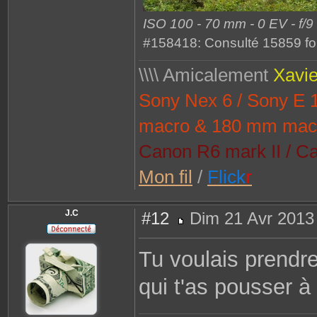
ISO 100 - 70 mm - 0 EV - f/9
#158418: Consulté 15859 fo
\\\\ Amicalement
Xavie
Sony Nex 6 / Sony E
macro & 180 mm mac
Canon R6 mark II / Ca
Mon fil
/
Flick
r
J.C
#12
Dim 21 Avr 2013
M
e
s
Tu voulais prendre
s
a
g
qui t'as pousser à
e