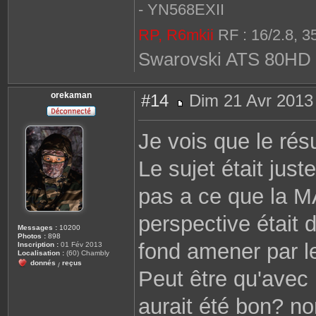
- YN568EXII
RP, R6mkii
RF : 16/2.8, 3
Swarovski ATS 80HD 
orekaman
#14
Dim 21 Avr 2013
M
e
s
Je vois que le résu
s
a
g
Le sujet était just
e
pas a ce que la MA
perspective était 
Messages :
10200
Photos :
898
fond amener par le
Inscription :
01 Fév 2013
Localisation :
(60) Chambly
donnés
reçus
/
Peut être qu'avec 
aurait été bon? n