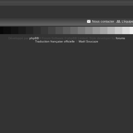
Nous contacter
L’équip
Développé par
phpBB
® Forum Software © phpBB Limited
, Style developer by
forums
Traduction française officielle
©
Maël Soucaze