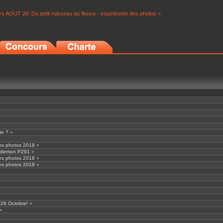
s AOUT 26: Du petit ruisseau au fleuve - soumission des photos <
in ?
»
ures photos 2018
»
peedemon P291
»
ures photos 2018
»
ures photos 2018
»
-26 Octobre!
»
»