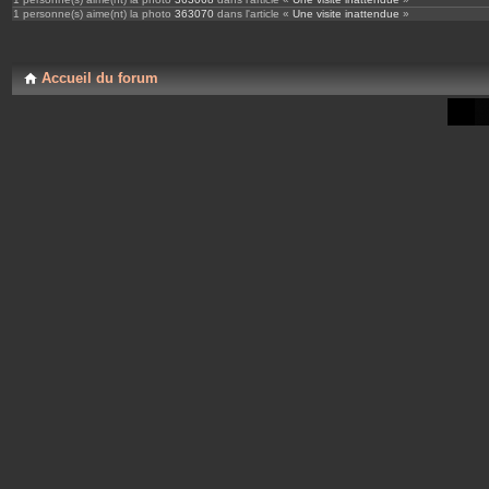
1 personne(s) aime(nt) la photo
363070
dans l'article «
Une visite inattendue
»
Accueil du forum