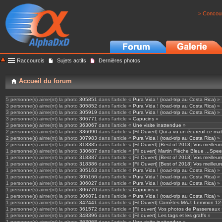
> Concour
Raccourcis
Sujets actifs
Dernières photos
Accueil du forum
5 personne(s) aime(nt) la photo
305851
dans l'article «
Pura Vida ! (road-trip au Costa Rica)
»
3 personne(s) aime(nt) la photo
305852
dans l'article «
Pura Vida ! (road-trip au Costa Rica)
»
3 personne(s) aime(nt) la photo
305919
dans l'article «
Pura Vida ! (road-trip au Costa Rica)
»
3 personne(s) aime(nt) la photo
306771
dans l'article «
Capucins
»
3 personne(s) aime(nt) la photo
363067
dans l'article «
Une visite inattendue
»
2 personne(s) aime(nt) la photo
336090
dans l'article «
[Fil Ouvert] Qui a vu un écureuil ce mat
2 personne(s) aime(nt) la photo
307983
dans l'article «
Pura Vida ! (road-trip au Costa Rica)
»
2 personne(s) aime(nt) la photo
318385
dans l'article «
[Fil Ouvert] [Best of 2018] Vos meille
1 personne(s) aime(nt) la photo
330687
dans l'article «
[Fil ouvert] Martin Flèche Bleue ...S
1 personne(s) aime(nt) la photo
318387
dans l'article «
[Fil Ouvert] [Best of 2018] Vos meille
1 personne(s) aime(nt) la photo
318386
dans l'article «
[Fil Ouvert] [Best of 2018] Vos meille
1 personne(s) aime(nt) la photo
305163
dans l'article «
Pura Vida ! (road-trip au Costa Rica)
»
1 personne(s) aime(nt) la photo
305166
dans l'article «
Pura Vida ! (road-trip au Costa Rica)
»
1 personne(s) aime(nt) la photo
306027
dans l'article «
Pura Vida ! (road-trip au Costa Rica)
»
1 personne(s) aime(nt) la photo
306770
dans l'article «
Capucins
»
1 personne(s) aime(nt) la photo
306871
dans l'article «
Pura Vida ! (road-trip au Costa Rica)
»
1 personne(s) aime(nt) la photo
342441
dans l'article «
[Fil Ouvert] Comètes MAJ: Lemmon 12
1 personne(s) aime(nt) la photo
361572
dans l'article «
[Fil ouvert] Vos photos de Passereaux
1 personne(s) aime(nt) la photo
348396
dans l'article «
[Fil ouvert] Les tags et les graffs
»
1 personne(s) aime(nt) la photo
363068
dans l'article «
Une visite inattendue
»