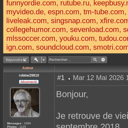
funnyordie.com, rutube.ru, keepbusy.
myvideo.de, espn.com, tm-tube.com
liveleak.com, singsnap.com, xfire.
collegehumor.com, sevenload.com, so
mlssoccer.com, youku.com, tudou.com
ign.com, soundcloud.com, smotri.com,
Répondre
Auteur
robine29810
#1
Mar 12 Mai 2026 
M
e
s
Bonjour,
s
a
g
e
Je retrouve de vie
Messages :
1069
septembre 2018.
Photos :
1120