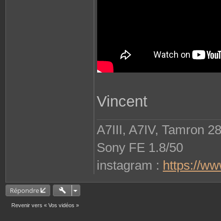
Vincent
A7III, A7IV, Tamron 2
Sony FE 1.8/50
instagram :
https://w
Répondre
Revenir vers « Vos vidéos »