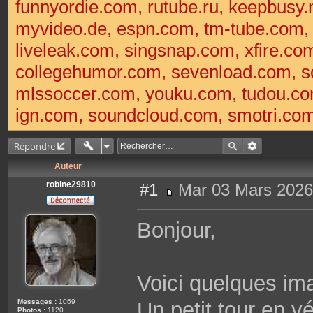
funnyordie.com, rutube.ru, keepbusy.
myvideo.de, espn.com, tm-tube.com
liveleak.com, singsnap.com, xfire.
collegehumor.com, sevenload.com, so
mlssoccer.com, youku.com, tudou.com
ign.com, soundcloud.com, smotri.com,
Répondre
Auteur
robine29810
#1
Mar 03 Mars 2026
M
e
s
Bonjour,
s
a
g
e
Voici quelques ima
Messages :
1069
Un petit tour en v
Photos :
1120