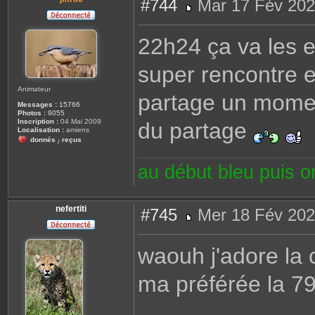
#744
Mar 17 Fév 202
M
e
s
22h24 ça va les 
s
a
g
super rencontre e
e
Animateur
partage un moment
Messages :
15766
Photos :
9055
Inscription :
04 Mai 2009
du partage
Localisation :
amiens
donnés
reçus
/
au début bleu puis 
nefertiti
#745
Mer 18 Fév 202
M
e
s
waouh j'adore la
s
a
g
ma préférée la 7
e