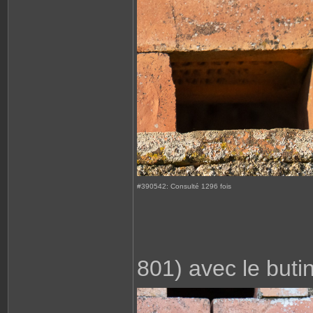
#390542: Consulté 1296 fois
801) avec le buti