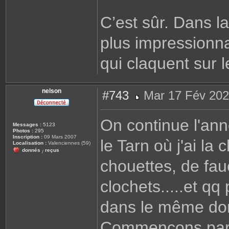
C’est sûr. Dans l
plus impressionna
qui claquent sur
nelson
#743
Mar 17 Fév 202
M
e
s
On continue l'ann
s
Messages :
5123
a
Photos :
295
g
Inscription :
09 Mars 2007
le Tarn où j'ai l
e
Localisation :
Valenciennes (59)
donnés
reçus
/
chouettes, de fau
clochets.....et q
dans le même dort
Commençons par l