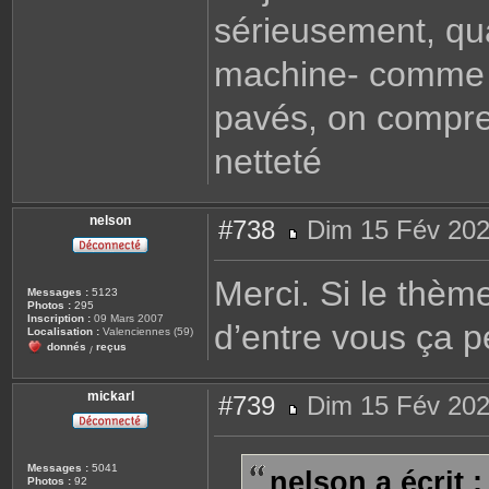
sérieusement, qu
machine- comme d
pavés, on compren
netteté
nelson
#738
Dim 15 Fév 202
M
e
s
Merci. Si le thèm
s
Messages :
5123
a
Photos :
295
g
Inscription :
09 Mars 2007
d’entre vous ça p
e
Localisation :
Valenciennes (59)
donnés
reçus
/
mickarl
#739
Dim 15 Fév 202
M
e
s
s
Messages :
5041
nelson a écrit :
a
Photos :
92
g