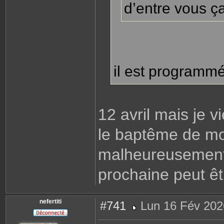
d’entre vous ça
il est programm
12 avril mais je 
le baptême de mon 
malheureusement 
prochaine peut êt
nefertiti
#741
Lun 16 Fév 202
M
e