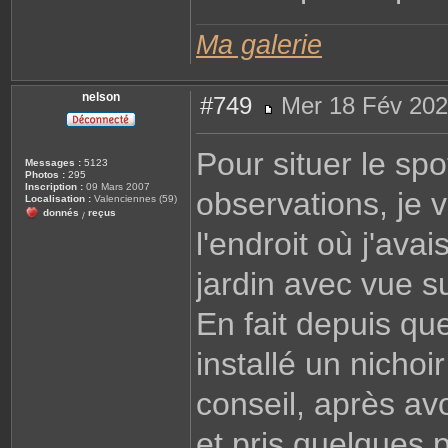
R
e
n
Ma galerie
a
t
o
nelson
#749
Mer 18 Fév 202
M
e
s
Pour situer le sp
s
Messages :
5123
a
Photos :
295
g
Inscription :
09 Mars 2007
observations, je 
e
Localisation :
Valenciennes (59)
donnés
reçus
/
l'endroit où j'avai
jardin avec vue s
En fait depuis qu
installé un nichoi
conseil, après av
et pris quelques 