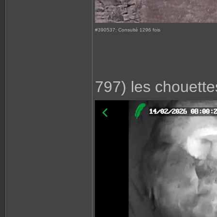
#390537: Consulté 1296 fois
797) les chouettes