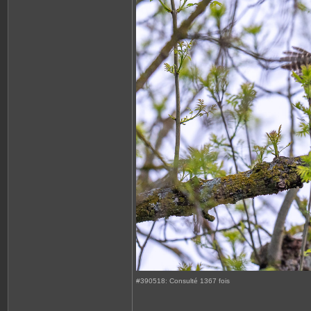
#390518: Consulté 1367 fois