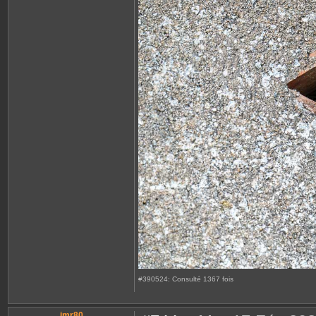
#390524: Consulté 1367 fois
jmr80