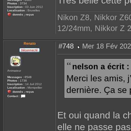
Très belle cette p
a
Photos :
3734
g
Inscription :
03 Juin 2012
e
Localisation :
Bruxelles
donnés
reçus
Nikon Z8, Nikkor Z6
/
12/24mm, Nikkor Z 2
Renato
#748
Mer 18 Fév 202
M
e
s
s
nelson a écrit :
a
g
Animateur
e
Merci les amis, j
Messages :
6548
Photos :
1736
Inscription :
14 Juil 2012
dernière. Ça se 
Localisation :
Montpellier
donnés
reçus
/
Contact :
C
o
n
t
Et oui quand la ch
a
c
t
elle ne passe pas
e
r