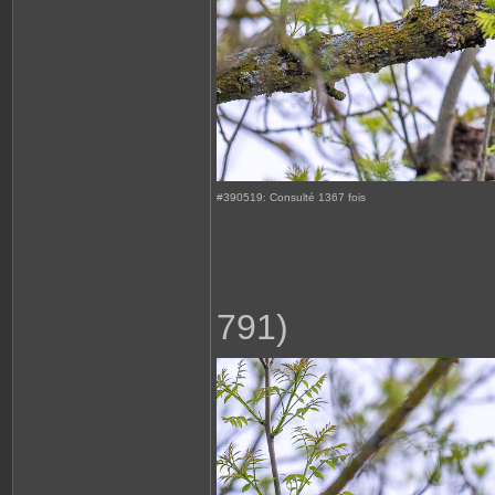
#390519: Consulté 1367 fois
791)