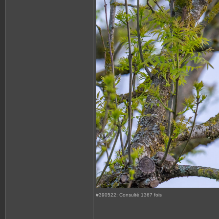
#390522: Consulté 1367 fois