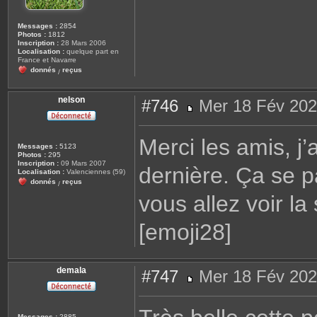
Messages :
2854
Photos :
1812
Inscription :
28 Mars 2006
Localisation :
quelque part en
France et Navarre
donnés
reçus
/
nelson
#746
Mer 18 Fév 202
M
e
s
Merci les amis, j’
s
Messages :
5123
a
Photos :
295
g
Inscription :
09 Mars 2007
dernière. Ça se pa
e
Localisation :
Valenciennes (59)
donnés
reçus
/
vous allez voir la
[emoji28]
demala
#747
Mer 18 Fév 202
M
e
s
s
Messages :
2885