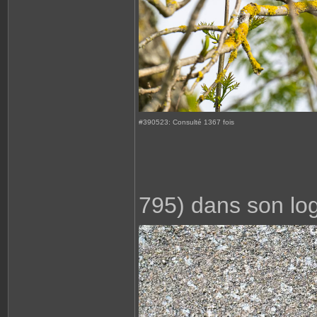
#390523: Consulté 1367 fois
795) dans son log