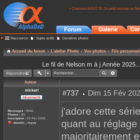
> Concours AOUT 26: Du petit ruisseau au fle
Raccourcis
Sujets actifs
Dernières photos
Accueil du forum
L'atelier Photo
Vos photos
Fils personnel
Le fil de Nelson m à j Année 202
Répondre
Auteur
mickarl
#737
Dim 15 Fév 202
M
e
s
j'adore cette série
s
Messages :
5041
a
Photos :
92
g
Inscription :
05 Fév 2008
quant au réglage d
e
donnés
reçus
/
majoritairement en