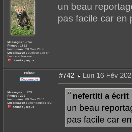
s
un beau reportag
s
a
g
pas facile car en 
e
Messages :
2854
Photos :
1812
Inscription :
28 Mars 2006
Localisation :
quelque part en
France et Navarre
donnés
reçus
/
nelson
#742
Lun 16 Fév 202
M
e
s
s
Messages :
5123
nefertiti a écrit 
a
Photos :
295
g
Inscription :
09 Mars 2007
e
Localisation :
Valenciennes (59)
un beau reporta
donnés
reçus
/
pas facile car en