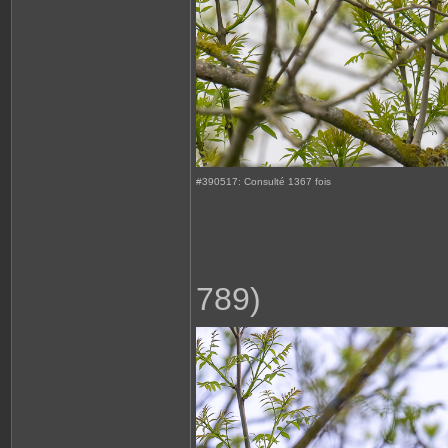
#390517: Consulté 1367 fois
789)