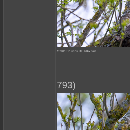
#390521: Consulté 1367 fois
793)