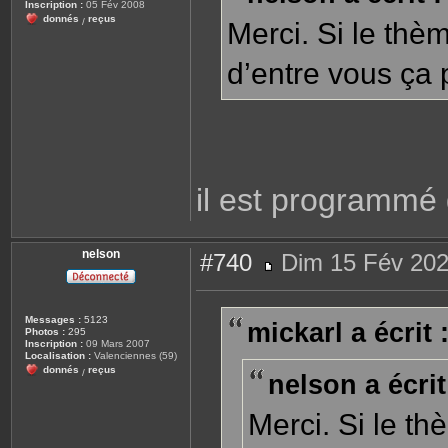
Inscription :
05 Fév 2008
e
donnés
reçus
/
Merci. Si le thè
d’entre vous ça 
il est programmé
nelson
#740
Dim 15 Fév 202
M
e
s
s
Messages :
5123
mickarl a écrit 
a
Photos :
295
g
Inscription :
09 Mars 2007
e
Localisation :
Valenciennes (59)
donnés
reçus
/
nelson a écrit
Merci. Si le th