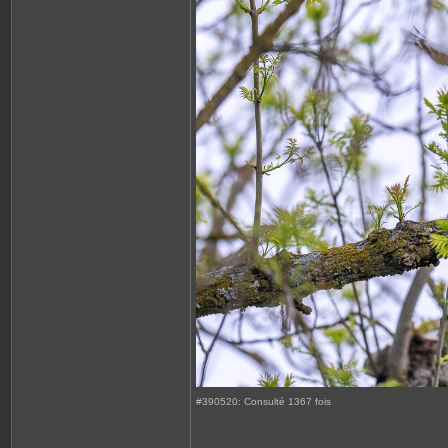
#390520: Consulté 1367 fois