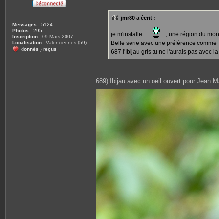
e
s
s
jmr80 a écrit :
a
Messages :
5124
g
Photos :
295
e
je m'installe
, une région du mond
Inscription :
09 Mars 2007
Localisation :
Valenciennes (59)
Belle série avec une préférence comme 
donnés
reçus
/
687 l'Ibijau gris tu ne l'aurais pas avec l
689) Ibijau avec un oeil ouvert pour Jean M