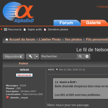
> Concour
Raccourcis
Sujets actifs
Dernières photos
Accueil du forum
L'atelier Photo
Vos photos
Fils personnel
Le fil de Nel
Répondre
Auteur
nelson
#609
Dim 21 Déc 2025 21:11
M
e
s
s
touco a écrit :
a
Messages :
5124
Belle diversité d'espèces bien mise en bo
g
Photos :
295
e
Inscription :
09 Mars 2007
Localisation :
Valenciennes (59)
Les 681 et 685 sont mes préférées.
donnés
reçus
/
Merci touco pour ton passage.