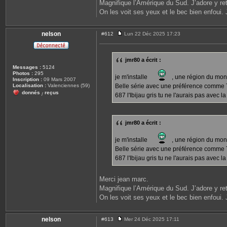
Magnifique l’Amérique du Sud. J’adore y re
On les voit ses yeux et le bec bien enfoui. 
nelson
#612
Lun 22 Déc 2025 17:23
M
e
s
s
jmr80 a écrit :
a
Messages :
5124
g
Photos :
295
e
je m'installe
, une région du mond
Inscription :
09 Mars 2007
Localisation :
Valenciennes (59)
Belle série avec une préférence comme 
donnés
reçus
/
687 l'Ibijau gris tu ne l'aurais pas avec l
jmr80 a écrit :
je m'installe
, une région du mond
Belle série avec une préférence comme 
687 l'Ibijau gris tu ne l'aurais pas avec l
Merci jean marc.
Magnifique l’Amérique du Sud. J’adore y re
On les voit ses yeux et le bec bien enfoui. 
nelson
#613
Mer 24 Déc 2025 17:11
M