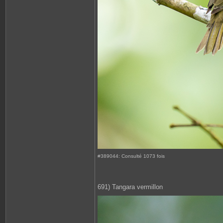
#389044: Consulté 1073 fois
691) Tangara vermillon