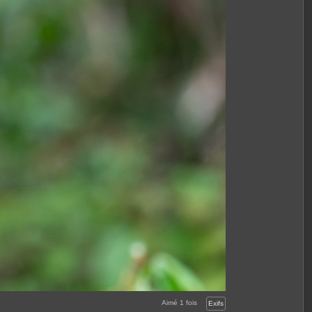
Aimé
1
fois
Exifs