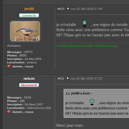
jmr80
#610
Lun 22 Déc 2025 17:05
M
e
s
s
je m'installe
, une région du monde o
a
g
Belle série avec une préférence comme Tou
e
687 l'Ibijau gris tu ne l'aurais pas avec la t
au début bleu puis orange maintenant rouge
Animateur
Messages :
15771
Photos :
9055
Inscription :
04 Mai 2009
Localisation :
amiens
donnés
reçus
/
nelson
#611
Lun 22 Déc 2025 17:22
M
e
s
s
jmr80 a écrit :
a
Messages :
5124
g
Photos :
295
e
je m'installe
, une région du mond
Inscription :
09 Mars 2007
Localisation :
Valenciennes (59)
Belle série avec une préférence comme 
donnés
reçus
/
687 l'Ibijau gris tu ne l'aurais pas avec l
Merci jean marc.