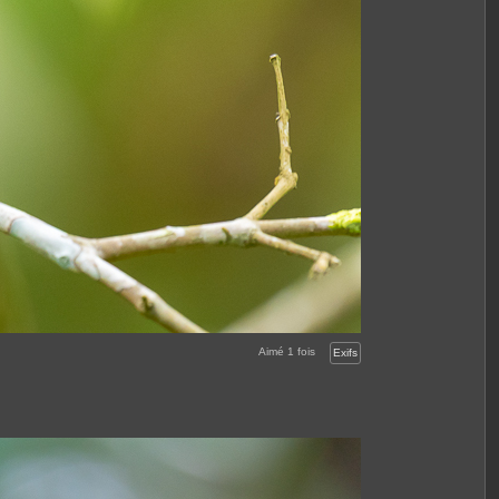
Aimé
1
fois
Exifs