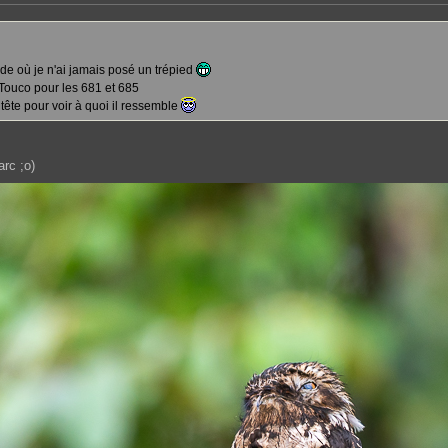
e où je n'ai jamais posé un trépied
Touco pour les 681 et 685
a tête pour voir à quoi il ressemble
arc ;o)