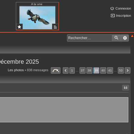
A la une
Connexion
Inscription
 Décembre 2025
Les photos
• 838 messages
1
…
37
38
39
40
41
…
53
Citer