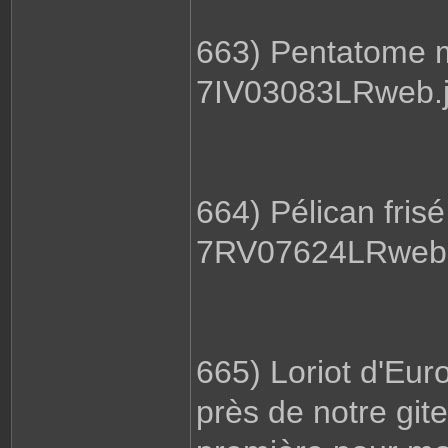
663) Pentatome m
7IV03083LRweb.
664) Pélican frisé
7RV07624LRweb.
665) Loriot d'Euro
près de notre gite