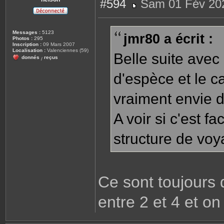
#594
Sam 01 Fév 202
M
e
s
s
Messages :
5123
jmr80 a écrit :
a
Photos :
295
g
Inscription :
09 Mars 2007
e
Localisation :
Valenciennes (59)
Belle suite ave
donnés
reçus
/
d'espèce et le c
vraiment envie d
A voir si c'est f
structure de vo
Ce sont toujours 
entre 2 et 4 et o