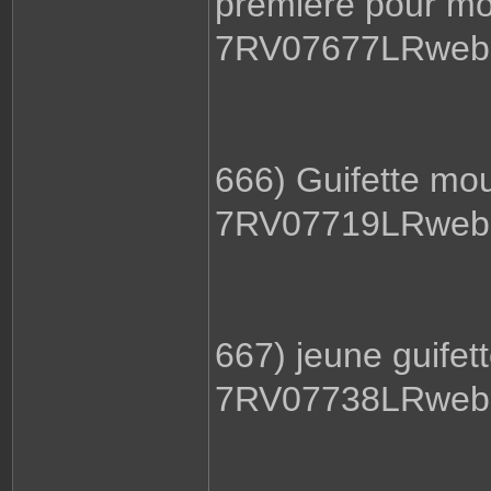
première pour moi
7RV07677LRweb.
666) Guifette mo
7RV07719LRweb.
667) jeune guifet
7RV07738LRweb.