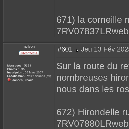
671) la corneille
7RV07837LRweb.
nelson
#601
Jeu 13 Fév 202
M
e
s
Sur la route du r
s
Messages :
5123
a
Photos :
295
g
Inscription :
09 Mars 2007
nombreuses hiron
e
Localisation :
Valenciennes (59)
donnés
reçus
/
nous dans les ro
672) Hirondelle r
7RV07880LRweb.