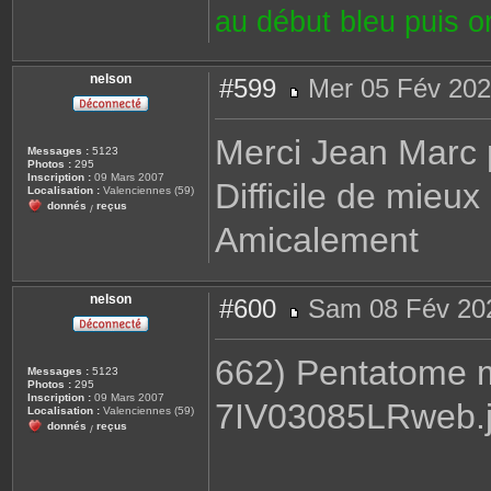
au début bleu puis 
nelson
#599
Mer 05 Fév 202
M
e
s
Merci Jean Marc p
s
Messages :
5123
a
Photos :
295
g
Inscription :
09 Mars 2007
Difficile de mieux
e
Localisation :
Valenciennes (59)
donnés
reçus
/
Amicalement
nelson
#600
Sam 08 Fév 202
M
e
s
662) Pentatome m
s
Messages :
5123
a
Photos :
295
g
Inscription :
09 Mars 2007
7IV03085LRweb.
e
Localisation :
Valenciennes (59)
donnés
reçus
/