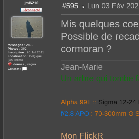
jml6210
#595
Lun 03 Fév 202
M
e
s
Mis quelques coe
s
a
g
Possible de recad
e
Messages :
2839
cormoran ?
Photos :
362
Inscription :
26 Juil 2011
Localisation :
Belgique
(Bruxelles)
Jean-Marie
donnés
reçus
/
Contact :
C
Un arbre qui tombe fa
o
n
t
a
c
t
e
Alpha 99II ::
Sigma 12-24 
r
j
m
f/2.8 APO
: 70-300mm G 
l
6
2
1
0
Mon FlickR