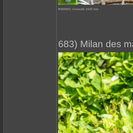
#388962: Consulté 1045 fois
683) Milan des ma