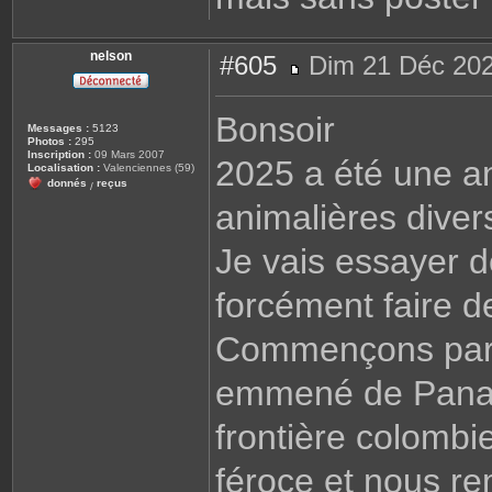
nelson
#605
Dim 21 Déc 202
M
e
s
Bonsoir
s
Messages :
5123
a
Photos :
295
g
Inscription :
09 Mars 2007
2025 a été une a
e
Localisation :
Valenciennes (59)
donnés
reçus
/
animalières diver
Je vais essayer d
forcément faire d
Commençons par l
emmené de Panama
frontière colombi
féroce et nous re