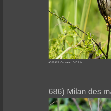
#388965: Consulté 1045 fois
686) Milan des m