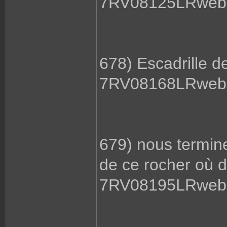
7RV08125LRweb.
678) Escadrille de
7RV08168LRweb.
679) nous termin
de ce rocher où d
7RV08195LRweb.