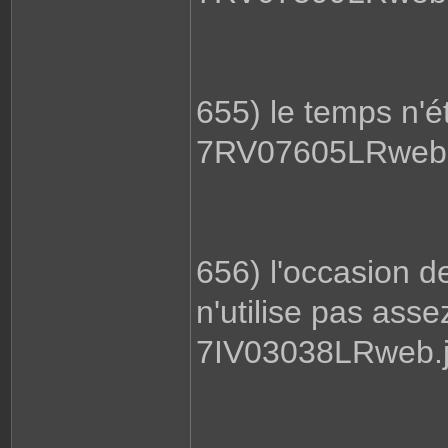
655) le temps n'ét
7RV07605LRweb.
656) l'occasion de
n'utilise pas ass
7IV03038LRweb.