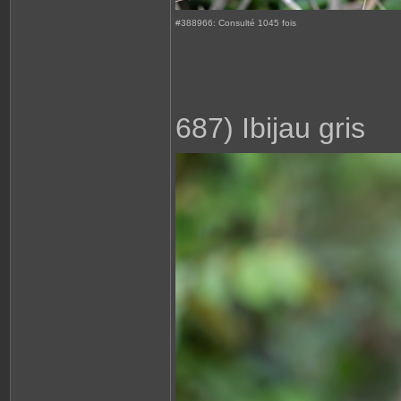
#388966: Consulté 1045 fois
687) Ibijau gris