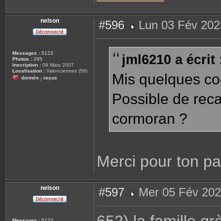
nelson
#596
Lun 03 Fév 202
M
e
s
s
Messages :
5123
jml6210 a écrit 
a
Photos :
295
g
Inscription :
09 Mars 2007
e
Localisation :
Valenciennes (59)
Mis quelques co
donnés
reçus
/
Possible de reca
cormoran ?
Merci pour ton pa
nelson
#597
Mer 05 Fév 202
M
e
s
s
Messages :
5123