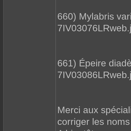
660) Mylabris vari
7IV03076LRweb.
661) Épeire dia
7IV03086LRweb.
Merci aux spécial
corriger les noms