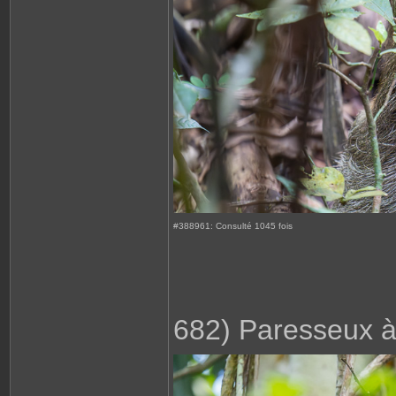
#388961: Consulté 1045 fois
682) Paresseux à 