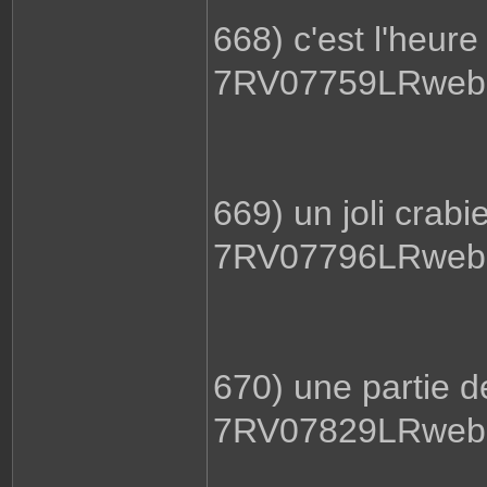
668) c'est l'heure
7RV07759LRweb.
669) un joli crabi
7RV07796LRweb.
670) une partie d
7RV07829LRweb.