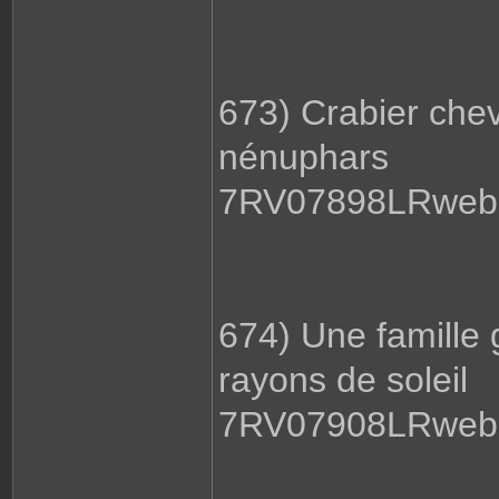
673) Crabier chev
nénuphars
7RV07898LRweb.
674) Une famille 
rayons de soleil
7RV07908LRweb.