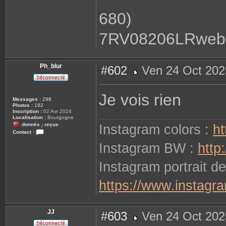
680)
7RV08206LRweb.
Ph_blur
#602
Ven 24 Oct 202
M
e
s
Je vois rien
s
Messages :
298
a
Photos :
182
g
Inscription :
02 Avr 2024
e
Localisation :
Bourgogne
donnés
reçus
Instagram colors :
ht
/
Contact :
C
Instagram BW :
http
o
n
t
Instagram portrait de
a
c
t
e
https://www.instagra
r
P
h
_
b
JJ
#603
Ven 24 Oct 202
l
u
M