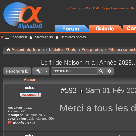
> Concours AOUT 26: Du petit ruisseau au fle
Raccourcis
Sujets actifs
Dernières photos
Accueil du forum
L'atelier Photo
Vos photos
Fils personnel
Le fil de Nelson m à j Année 202
Répondre
Auteur
nelson
#593
Sam 01 Fév 202
M
e
s
Merci a tous les 
s
Messages :
5123
a
Photos :
295
g
Inscription :
09 Mars 2007
e
Localisation :
Valenciennes (59)
donnés
reçus
/
nelson