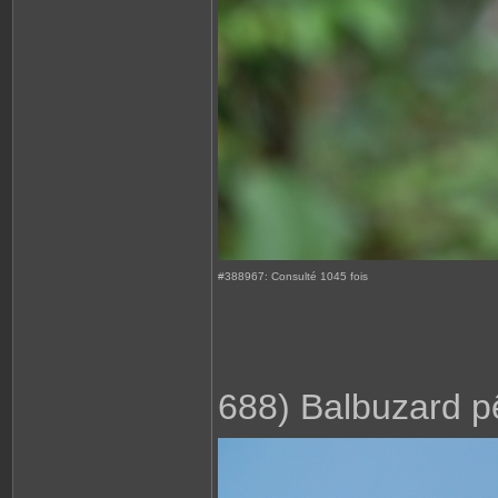
#388967: Consulté 1045 fois
688) Balbuzard p