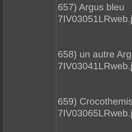
657) Argus bleu
7IV03051LRweb.
658) un autre Arg
7IV03041LRweb.
659) Crocothemis
7IV03065LRweb.