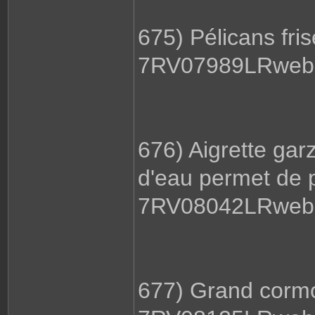
675) Pélicans fri
7RV07989LRweb.
676) Aigrette garz
d'eau permet de 
7RV08042LRweb.
677) Grand corm