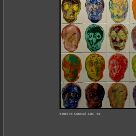
#386646: Consulté 3367 fois