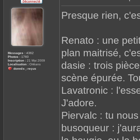
M
e
s
Presque rien, c'e
s
a
g
e
Renato : une peti
plan maitrisé, c'e
Messages :
4362
Photos :
1760
Inscription :
21 Mai 2009
dasie : trois piè
Localisation :
Orléans
donnés
reçus
/
scène épurée. Tou
Lavatronic : l'e
J'adore.
Piervalc : tu nou
busoqueur : j'aur