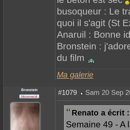
e
r
busoqueur : Le tra
R
e
n
quoi il s'agit (S
a
t
o
Anaruil : Bonne i
Bronstein : j'ador
du film
Ma galerie
Bronstein
#1079
Sam 20 Sep 2
M
e
s
s
Renato a écrit :
a
g
e
Semaine 49 - A l