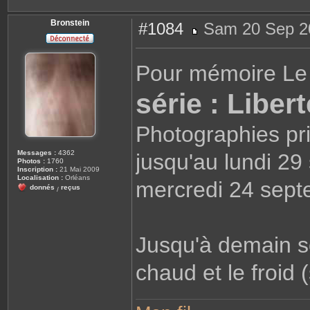
Bronstein
#1084
Sam 20 Sep 2
M
e
s
s
Pour mémoire Le
a
g
e
série : Liber
Photographies pri
Messages :
4362
jusqu'au lundi 29
Photos :
1760
Inscription :
21 Mai 2009
Localisation :
Orléans
mercredi 24 sept
donnés
reçus
/
Jusqu'à demain so
chaud et le froid