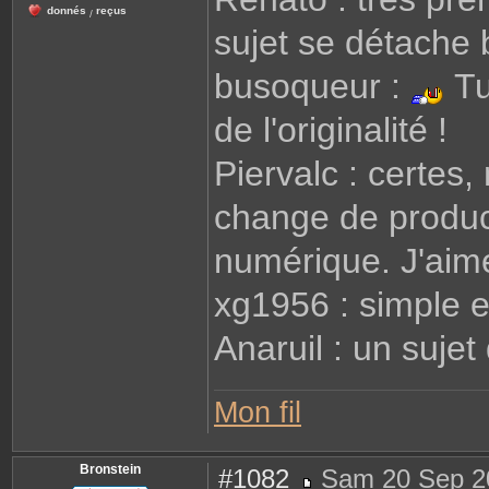
donnés
reçus
/
sujet se détache b
busoqueur :
Tu
de l'originalité !
Piervalc : certes,
change de product
numérique. J'aim
xg1956 : simple e
Anaruil : un suje
Mon fil
Bronstein
#1082
Sam 20 Sep 2