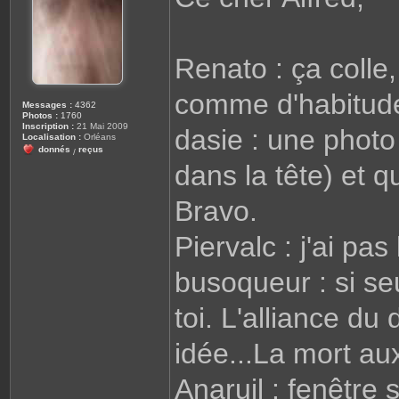
a
g
e
Renato : ça colle, 
comme d'habitude
Messages :
4362
Photos :
1760
Inscription :
21 Mai 2009
dasie : une photo
Localisation :
Orléans
donnés
reçus
/
dans la tête) et 
Bravo.
Piervalc : j'ai pas
busoqueur : si se
toi. L'alliance du
idée...La mort au
Anaruil : fenêtre 