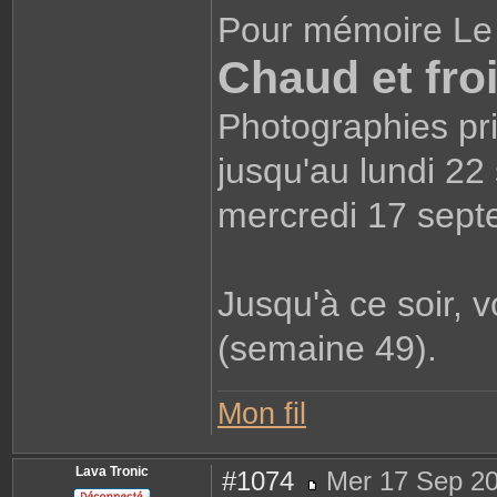
Pour mémoire Le 
Chaud et fro
Photographies pri
jusqu'au lundi 22
mercredi 17 sept
Jusqu'à ce soir,
(semaine 49).
Mon fil
Lava Tronic
#1074
Mer 17 Sep 20
M