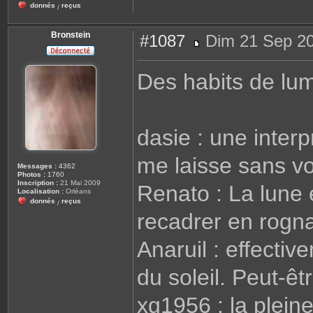
donnés
reçus
/
Bronstein
#1087
Dim 21 Sep 20
M
e
s
Des habits de lu
s
a
g
e
dasie : une interp
me laisse sans vo
Messages :
4362
Photos :
1760
Inscription :
21 Mai 2009
Renato : La lune e
Localisation :
Orléans
donnés
reçus
/
recadrer en rogna
Anaruil : effectiv
du soleil. Peut-êt
xg1956 : la pleine