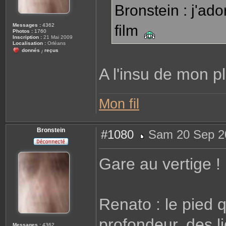
Bronstein : j'ado
Messages :
4362
film
Photos :
1760
Inscription :
21 Mai 2009
Localisation :
Orléans
donnés
reçus
/
A l'insu de mon p
Mon fil
Bronstein
#1080
Sam 20 Sep 2
M
e
s
Gare au vertige !
s
a
g
e
Renato : le pied 
profondeur, des l
Messages :
4362