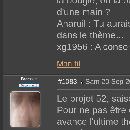
la bougie, ou la 
d'une main ?
Anaruil : Tu aura
dans le thème...
xg1956 : A conso
Mon fil
Bronstein
#1083
Sam 20 Sep 2
M
e
s
Le projet 52, sais
s
a
g
Pour ne pas être 
e
avance l'ultime t