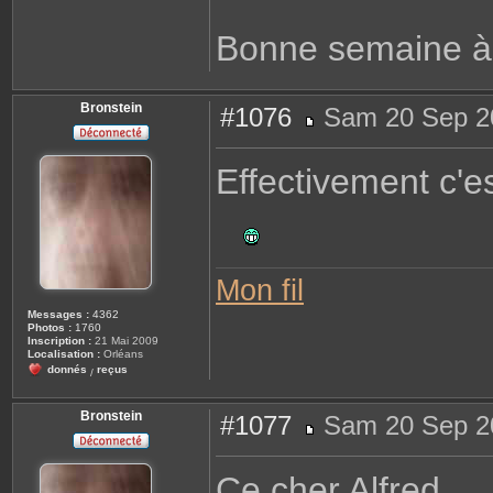
Bonne semaine à
Bronstein
#1076
Sam 20 Sep 2
M
e
s
Effectivement c'es
s
a
g
e
Mon fil
Messages :
4362
Photos :
1760
Inscription :
21 Mai 2009
Localisation :
Orléans
donnés
reçus
/
Bronstein
#1077
Sam 20 Sep 2
M
e
s
Ce cher Alfred,
s