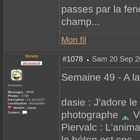
passes par la fen
champ...
Mon fil
Renato
#1078
Sam 20 Sep 2
M
e
s
Semaine 49 - A la
s
a
g
Animateur
e
Messages :
6548
Photos :
1736
dasie : J'adore le 
Inscription :
14 Juil 2012
Localisation :
Montpellier
donnés
reçus
/
photographe
V
Contact :
C
o
Piervalc : L'anim
n
t
a
c
le béton est sec
t