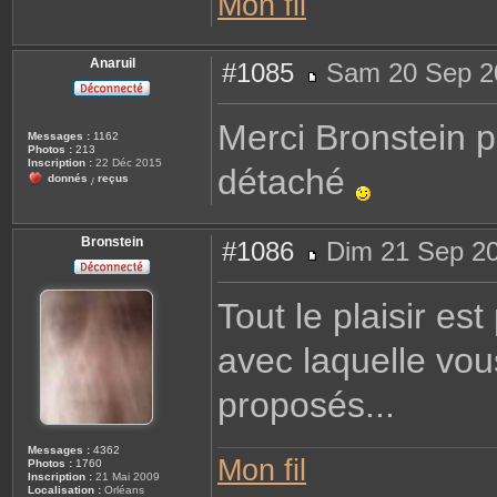
Mon fil
Anaruil
#1085
Sam 20 Sep 2
M
e
s
Merci Bronstein p
s
Messages :
1162
a
Photos :
213
g
Inscription :
22 Déc 2015
détaché
e
donnés
reçus
/
Bronstein
#1086
Dim 21 Sep 20
M
e
s
Tout le plaisir es
s
a
g
avec laquelle vo
e
proposés...
Messages :
4362
Mon fil
Photos :
1760
Inscription :
21 Mai 2009
Localisation :
Orléans