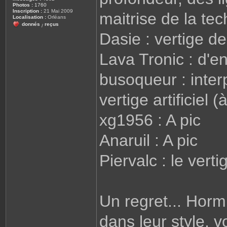
Photos :
1760
Inscription :
21 Mai 2009
maitrise de la te
Localisation :
Orléans
donnés
reçus
/
Dasie : vertige de
Lava Tronic : d'en
busoqueur : interp
vertige artificiel 
xg1956 : A pic
Anaruil : A pic
Piervalc : le verti
Un regret... Hor
dans leur style, 