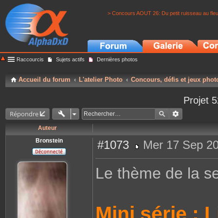
> Concours AOUT 26: Du petit ruisseau au fle
Raccourcis
Sujets actifs
Dernières photos
Accueil du forum
L'atelier Photo
Concours, défis et jeux phot
Projet 5
Répondre
Auteur
Bronstein
#1073
Mer 17 Sep 20
M
e
s
Le thème de la s
s
a
g
e
Mini série : 