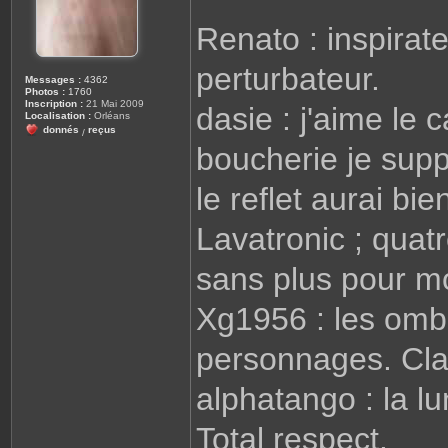
Renato : inspirat
perturbateur.
Messages :
4362
Photos :
1760
Inscription :
21 Mai 2009
dasie : j'aime le
Localisation :
Orléans
donnés
reçus
/
boucherie je sup
le reflet aurai bi
Lavatronic ; quatr
sans plus pour mo
Xg1956 : les omb
personnages. Cla
alphatango : la l
Total respect.