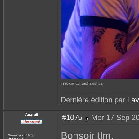
#386638: Consulté 3385 fois
Dernière édition par
Lav
Anaruil
#1075
Mer 17 Sep 20
M
e
s
Bonsoir tlm,
s
Messages :
1162
a
Photos :
213