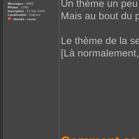
Un thème un peu 
Messages :
4362
Photos :
1760
Inscription :
21 Mai 2009
Mais au bout du p
Localisation :
Orléans
donnés
reçus
/
Le thème de la s
[Là normalement, 