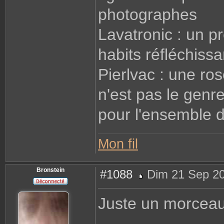
photographes
Lavatronic : un p
habits réfléchissa
Pierlvac : une ros
n'est pas le genr
pour l'ensemble d
Mon fil
Bronstein
#1088
Dim 21 Sep 20
M
e
s
Juste un morcea
s
a
g
e