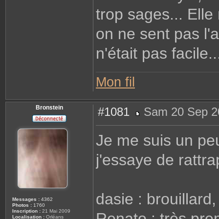
trop sages... El
on ne sent pas l'a
n'était pas facile..
Mon fil
Bronstein
#1081
Sam 20 Sep 2
M
e
s
Je me suis un pe
s
a
g
j'essaye de rattra
e
dasie : brouillar
Messages :
4362
Photos :
1760
Inscription :
21 Mai 2009
Renato : très pre
Localisation :
Orléans