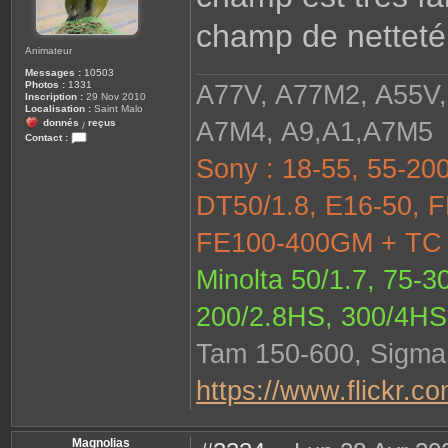
champ de netteté
Animateur
Messages :
10503
Photos :
1331
A77V, A77M2, A55V,
Inscription :
29 Nov 2010
Localisation :
Saint Malo
A7M4, A9,A1,A7M5
donnés
reçus
/
Contact :
C
Sony : 18-55, 55-200
o
n
t
DT50/1.8, E16-50, F
a
c
t
FE100-400GM + TC 1
e
r
j
a
Minolta 50/1.7, 75-3
c
k
e
200/2.8HS, 300/4HS
z
Tam 150-600, Sigma 
https://www.flickr.c
Magnolias