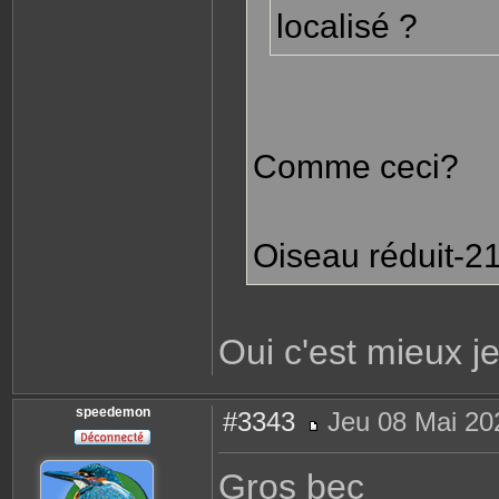
localisé ?
Comme ceci?
Oiseau réduit-21
Oui c'est mieux j
speedemon
#3343
Jeu 08 Mai 20
M
e
s
Gros bec
s
a