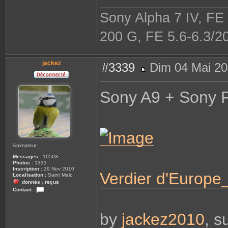
Sony Alpha 7 IV, FE
200 G, FE 5.6-6.3/2
jackez
#3339
Dim 04 Mai 20
M
e
s
Sony A9 + Sony 
s
a
g
e
Animateur
Messages :
10503
Photos :
1331
Inscription :
29 Nov 2010
Verdier d'Europ
Localisation :
Saint Malo
donnés
reçus
/
Contact :
C
o
n
by
jackez2010
, s
t
a
c