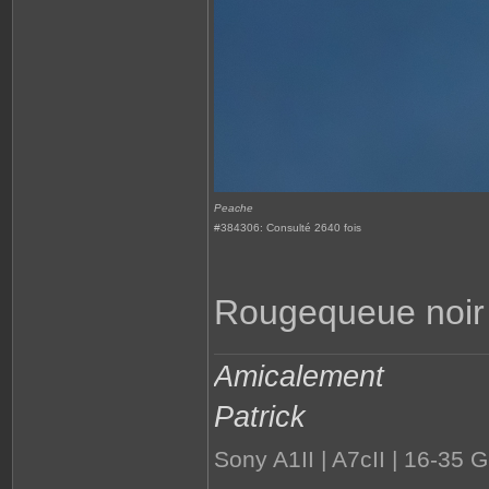
Peache
#384306: Consulté 2640 fois
Rougequeue noir
Amicalement
Patrick
Sony A1II | A7cII | 16-35