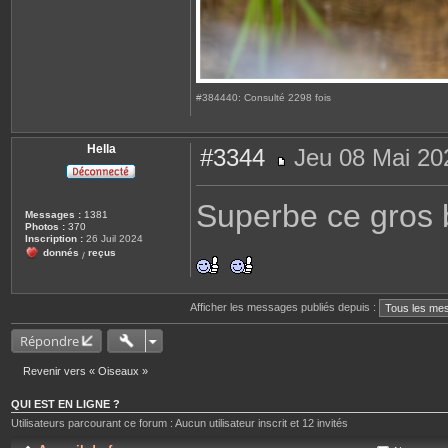
#384440: Consulté 2298 fois
Hella
#3344
Jeu 08 Mai 20
M
e
s
Superbe ce gros
s
Messages :
1381
a
Photos :
370
g
Inscription :
26 Juil 2024
e
donnés
reçus
/
Afficher les messages publiés depuis :
Répondre
Revenir vers « Oiseaux »
QUI EST EN LIGNE ?
Utilisateurs parcourant ce forum : Aucun utilisateur inscrit et 12 invités