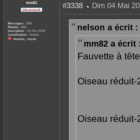
mm82
#3338
Dim 04 Mai 20
M
e
s
s
Messages :
343
nelson a écrit :
a
Photos :
581
g
Inscription :
10 Fév 2009
e
Localisation :
Suisse
donnés
reçus
/
mm82 a écrit 
Fauvette à tête
Oiseau réduit-
Oiseau réduit-