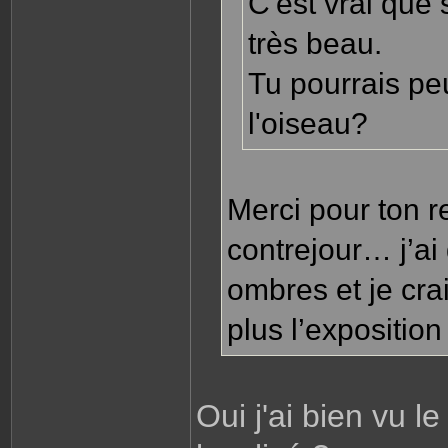
C'est vrai que
très beau.
Tu pourrais peu
l'oiseau?
Merci pour ton r
contrejour… j’a
ombres et je cr
plus l’expositio
Oui j'ai bien vu l