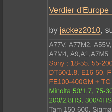
o
n
Verdier d'Europ
t
a
c
t
e
r
j
by
jackez2010
, s
a
c
k
e
z
A77V, A77M2, A55V,
A7M4, A9,A1,A7M5
Sony : 18-55, 55-200
DT50/1.8, E16-50, F
FE100-400GM + TC 1
Minolta 50/1.7, 75-3
200/2.8HS, 300/4HS
Tam 150-600, Sigma 