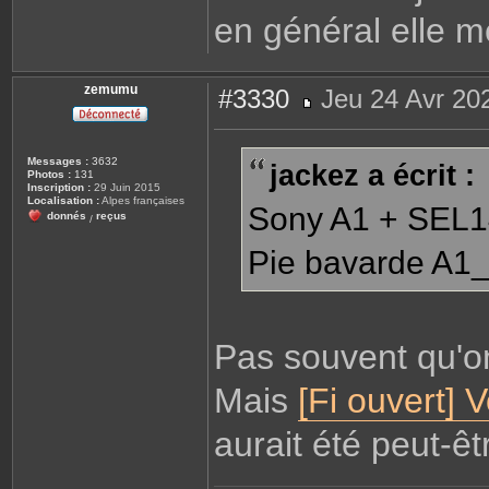
en général elle me
zemumu
#3330
Jeu 24 Avr 20
M
e
s
s
Messages :
3632
jackez a écrit :
a
Photos :
131
g
Inscription :
29 Juin 2015
e
Localisation :
Alpes françaises
Sony A1 + SEL
donnés
reçus
/
Pie bavarde A
Pas souvent qu'on 
Mais
[Fi ouvert] 
aurait été peut-ê