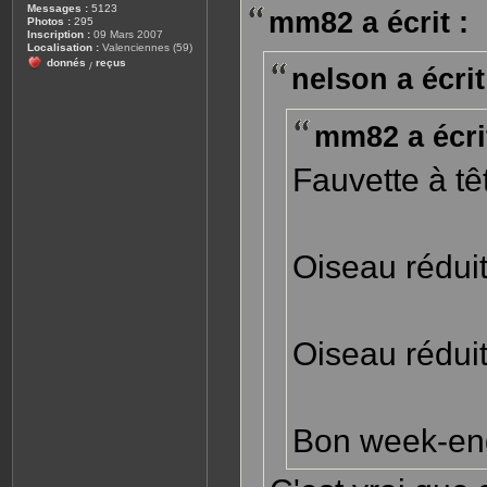
s
Messages :
5123
mm82 a écrit :
a
Photos :
295
g
Inscription :
09 Mars 2007
e
Localisation :
Valenciennes (59)
donnés
reçus
/
nelson a écrit
mm82 a écrit
Fauvette à tê
Oiseau rédui
Oiseau rédui
Bon week-en