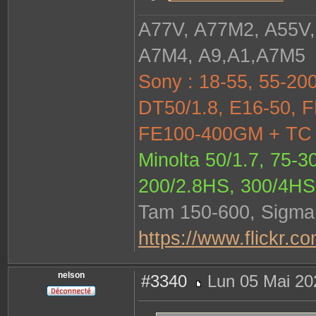
t
e
A77V, A77M2, A55V,
r
j
a
c
A7M4, A9,A1,A7M5
k
e
z
Sony : 18-55, 55-200
DT50/1.8, E16-50, F
FE100-400GM + TC 1
Minolta 50/1.7, 75-3
200/2.8HS, 300/4HS
Tam 150-600, Sigma 
https://www.flickr.c
nelson
#3340
Lun 05 Mai 20
M
e
s