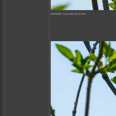
#384366: Consulté 2518 fois