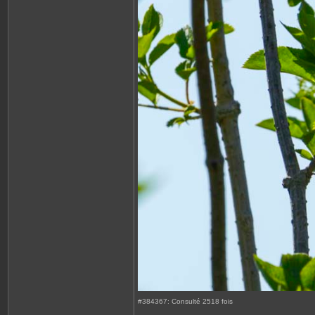
#384367: Consulté 2518 fois