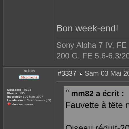
Bon week-end!
Sony Alpha 7 IV, FE
200 G, FE 5.6-6.3/2
nelson
#3337
Sam 03 Mai 20
M
e
s
s
Messages :
5123
mm82 a écrit :
a
Photos :
295
g
Inscription :
09 Mars 2007
e
Localisation :
Valenciennes (59)
Fauvette à tête 
donnés
reçus
/
Oiseau réduit-20