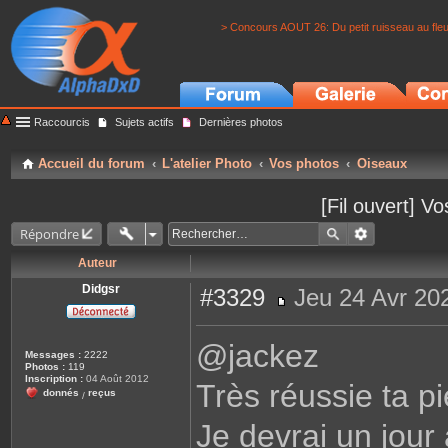
> Concours AOUT 26: Du petit ruisseau au fle
Raccourcis
Sujets actifs
Dernières photos
Accueil du forum
L'atelier Photo
Vos photos
Oiseaux
[Fil ouvert] 
Répondre
Auteur
Didgsr
#3329
Jeu 24 Avr 20
M
e
s
@jackez
s
Messages :
2222
a
Photos :
119
g
Inscription :
04 Août 2012
Très réussie ta p
e
donnés
reçus
/
Je devrai un jour 