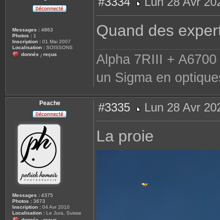
#3334
Lun 28 Avr 20
M
e
s
Quand des experts
s
Messages :
4863
a
Photos :
1
g
Inscription :
01 Mai 2007
e
Localisation :
SOISSONS
donnés
reçus
Alpha 7RIII + A6700 
/
un Sigma en optique
Peache
#3335
Lun 28 Avr 20
M
e
s
La proie
s
a
g
e
Messages :
4375
Photos :
3673
Inscription :
04 Avr 2010
Localisation :
Le Jura, Suisse
donnés
reçus