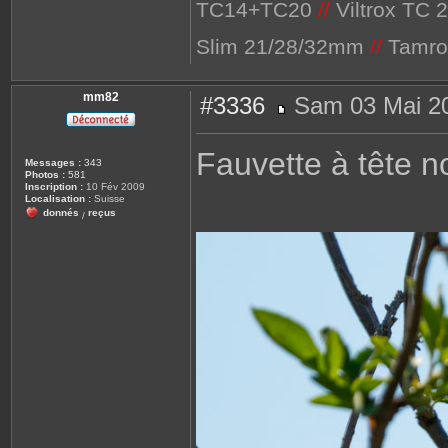
TC14+TC20
//
Viltrox TC 
Slim 21/28/32mm
//
Tamro
mm82
#3336
Sam 03 Mai 20
M
e
s
Fauvette à tête n
s
Messages :
343
a
Photos :
581
g
Inscription :
10 Fév 2009
e
Localisation :
Suisse
donnés
reçus
/