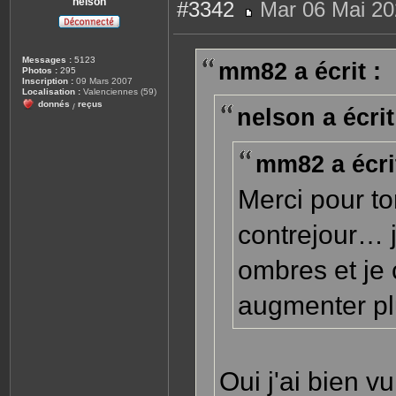
nelson
#3342
Mar 06 Mai 20
M
e
s
s
Messages :
5123
mm82 a écrit :
a
Photos :
295
g
Inscription :
09 Mars 2007
e
Localisation :
Valenciennes (59)
donnés
reçus
/
nelson a écrit
mm82 a écrit
Merci pour to
contrejour… 
ombres et je 
augmenter plu
Oui j'ai bien v