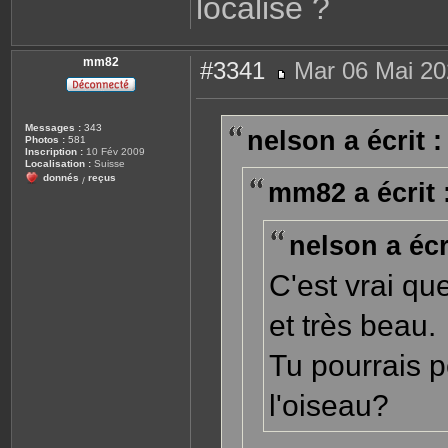
localisé ?
mm82
#3341
Mar 06 Mai 20
M
e
s
s
Messages :
343
nelson a écrit :
a
Photos :
581
g
Inscription :
10 Fév 2009
e
Localisation :
Suisse
donnés
reçus
/
mm82 a écrit 
nelson a écri
C'est vrai qu
et très beau.
Tu pourrais p
l'oiseau?