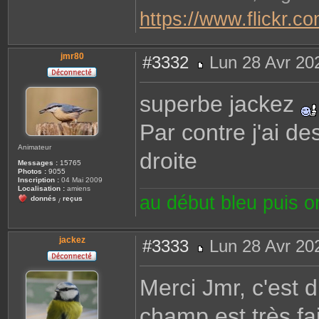
https://www.flickr.c
jmr80
#3332
Lun 28 Avr 20
M
e
s
superbe jackez
s
a
g
Par contre j'ai de
e
Animateur
droite
Messages :
15765
Photos :
9055
Inscription :
04 Mai 2009
Localisation :
amiens
au début bleu puis 
donnés
reçus
/
jackez
#3333
Lun 28 Avr 20
M
e
s
Merci Jmr, c'est 
s
a
g
champ est très fai
e