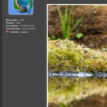
g
e
Messages :
322
Photos :
136
Inscription :
18 Mai 2012
Localisation :
Alençon(61)
donnés
reçus
/