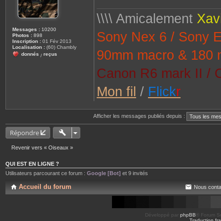
\\\\ Amicalement
Xav
Messages :
10200
Sony Nex 6 / Sony 
Photos :
898
Inscription :
01 Fév 2013
Localisation :
(60) Chambly
90mm macro & 180 
donnés
reçus
/
Canon R6 mark II / 
Mon fil
/
Flick
r
Afficher les messages publiés depuis :
Répondre
Revenir vers « Oiseaux »
QUI EST EN LIGNE ?
Utilisateurs parcourant ce forum :
Google [Bot]
et 9 invités
Accueil du forum
Nous conta
Développé par
phpBB
® Forum So
Traduction fra