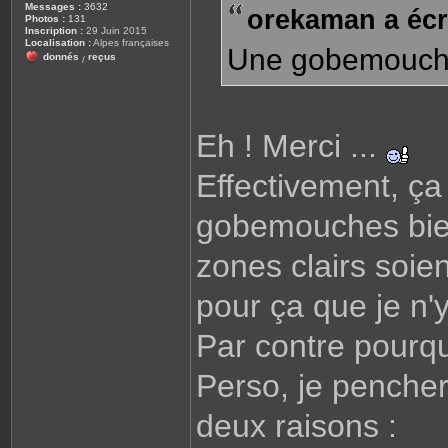
Messages :
3632
orekaman a écri
a
Photos :
131
g
Inscription :
29 Juin 2015
e
Localisation :
Alpes françaises
Une gobemouche 
donnés
reçus
/
Eh ! Merci ...
Effectivement, ça
gobemouches bien
zones clairs soie
pour ça que je n'
Par contre pourqu
Perso, je penchera
deux raisons :