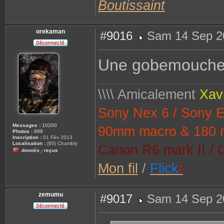
Boutissaint
orekaman
#9016
Sam 14 Sep 2
M
e
s
Une gobemouche à
s
a
g
e
\\\\ Amicalement
Xav
Sony Nex 6 / Sony 
Messages :
10200
90mm macro & 180 
Photos :
898
Inscription :
01 Fév 2013
Localisation :
(60) Chambly
Canon R6 mark II / 
donnés
reçus
/
Mon fil
/
Flick
r
zemumu
#9017
Sam 14 Sep 2
M
e
s
s