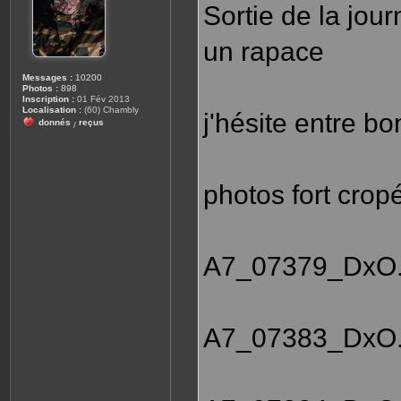
Sortie de la jou
un rapace
Messages :
10200
Photos :
898
Inscription :
01 Fév 2013
Localisation :
(60) Chambly
j'hésite entre b
donnés
reçus
/
photos fort crop
A7_07379_DxO.
A7_07383_DxO.