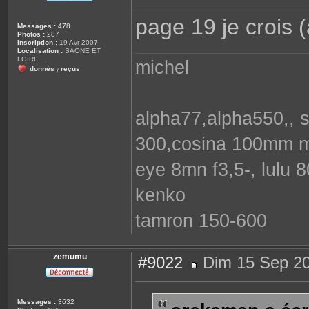
e
s
page 19 je crois (a
s
Messages :
478
a
Photos :
287
g
Inscription :
19 Avr 2007
e
Localisation :
SAONE ET
LOIRE
michel
donnés
reçus
/
alpha77,alpha550,, 
300,cosina 100mm ma
eye 8mn f3,5-, lulu
kenko
tamron 150-600
zemumu
#9022
Dim 15 Sep 20
M
e
s
s
Messages :
3632
a