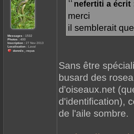
nefertiti a écrit 
a
g
e
merci
il semblerait qu
Messages :
1532
Photos :
400
Inscription :
27 Nov 2013
Localisation :
Laval
donnés
reçus
/
Sans être spéciali
busard des roseau
d'oiseaux.net (qu
d'identification),
de l'aile sombre.