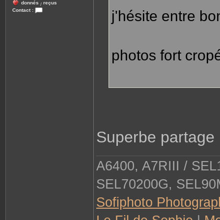
donnés
reçus
/
Contact :
j'hésite entre b
C
o
n
t
a
c
photos fort crop
t
e
r
s
o
f
i
p
h
o
t
o
Superbe partage 
A6400, A7RIII / SE
SEL70200G, SEL90
Sofiphoto Photograp