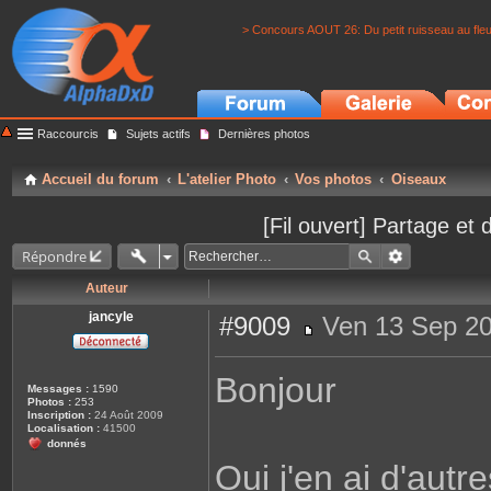
> Concours AOUT 26: Du petit ruisseau au fle
Raccourcis
Sujets actifs
Dernières photos
Accueil du forum
L'atelier Photo
Vos photos
Oiseaux
[Fil ouvert] Partage et 
Répondre
Auteur
jancyle
#9009
Ven 13 Sep 20
M
e
s
Bonjour
s
Messages :
1590
a
Photos :
253
g
Inscription :
24 Août 2009
e
Localisation :
41500
donnés
Oui j'en ai d'aut