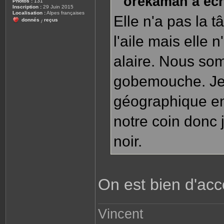
orekaman a écri
Photos :
131
g
Inscription :
29 Juin 2015
e
Localisation :
Alpes françaises
Elle n'a pas la 
donnés
reçus
/
l'aile mais elle
alaire. Nous so
gobemouche. Je 
géographique en 
notre coin donc
noir.
On est bien d'ac
Vincent