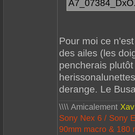
A7_07384_DxO.
Pour moi ce n'est
des ailes (les do
pencherais plutôt
herissonalunette
derange. Le Busar
\\\\ Amicalement
Xav
Sony Nex 6 / Sony 
90mm macro & 180 