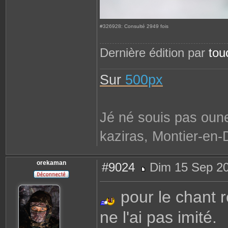
#326928: Consulté 2949 fois
Dernière édition par
tou
Sur
500px
Jé né souis pas oune
kaziras, Montier-en-
orekaman
#9024
Dim 15 Sep 20
M
e
s
pour le chant r
s
a
g
ne l'ai pas imité.
e