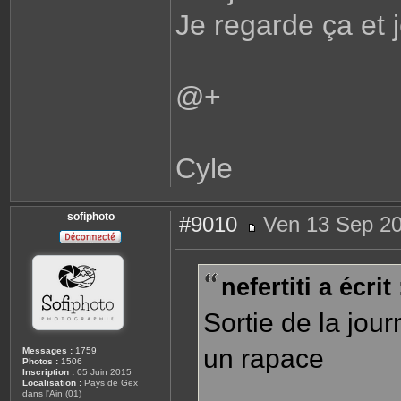
Je regarde ça et j
@+
Cyle
sofiphoto
#9010
Ven 13 Sep 20
M
e
s
s
nefertiti a écrit 
a
g
e
Sortie de la jou
un rapace
Messages :
1759
Photos :
1506
Inscription :
05 Juin 2015
Localisation :
Pays de Gex
dans l'Ain (01)