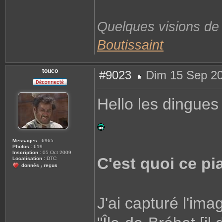
Quelques visions d
Boutissaint
touco
#9023
Dim 15 Sep 20
M
e
s
Hello les dingues d
s
a
g
e
Messages :
6965
Photos :
619
Inscription :
05 Oct 2009
C'est quoi ce pi
Localisation :
DTC
donnés
reçus
/
J'ai capturé l'ima