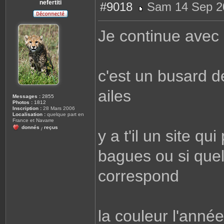
nefertiti
#9018
Sam 14 Sep 2
M
e
s
Je continue avec
s
a
g
e
c'est un busard d
ailes
Messages :
2855
Photos :
1812
Inscription :
28 Mars 2006
Localisation :
quelque part en
France et Navarre
donnés
reçus
/
y a t'il un site qu
bagues ou si quel
correspond
la couleur l'anné