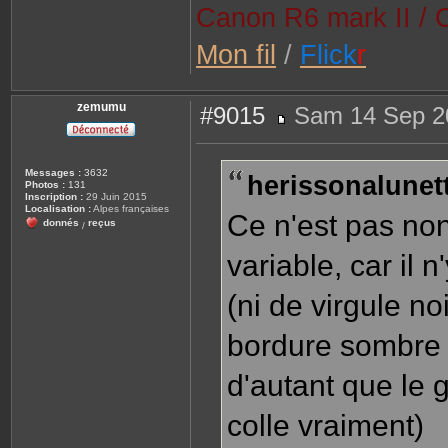
Canon R6 mark II / 
Mon fil
/
Flick
r
zemumu
#9015
Sam 14 Sep 2
M
e
s
s
Messages :
3632
herissonalunett
a
Photos :
131
g
Inscription :
29 Juin 2015
e
Localisation :
Alpes françaises
Ce n'est pas non
donnés
reçus
/
variable, car il
(ni de virgule no
bordure sombre su
d'autant que le g
colle vraiment)