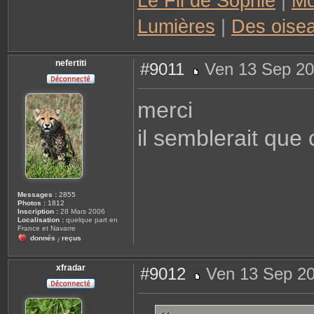
Le Fil de Sophie
|
Mo
Lumières
|
Des oisea
nefertiti
#9011
Ven 13 Sep 20
M
e
s
merci
s
a
g
il semblerait que
e
Messages :
2855
Photos :
1812
Inscription :
28 Mars 2006
Localisation :
quelque part en
France et Navarre
donnés
reçus
/
xfradar
#9012
Ven 13 Sep 20
M
e
s
s