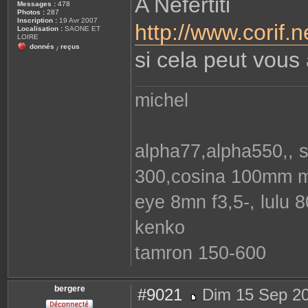
A Nefertiti
Messages :
478
a
Photos :
287
g
Inscription :
19 Avr 2007
http://www.corif.ne
e
Localisation :
SAONE ET
LOIRE
donnés
reçus
/
si cela peut vous 
michel
alpha77,alpha550,, 
300,cosina 100mm ma
eye 8mn f3,5-, lulu
kenko
tamron 150-600
bergere
#9021
Dim 15 Sep 20
M