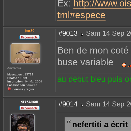
Ex:
http://www.oi
tml#espece
jmr80
#9013
Sam 14 Sep 2
M
e
s
Ben de mon coté j
s
a
g
buse variable
e
Animateur
Messages :
15772
au début bleu puis 
Photos :
9099
Inscription :
04 Mai 2009
Localisation :
amiens
donnés
reçus
/
orekaman
#9014
Sam 14 Sep 2
M
e
s
s
nefertiti a écrit 
a
g
e