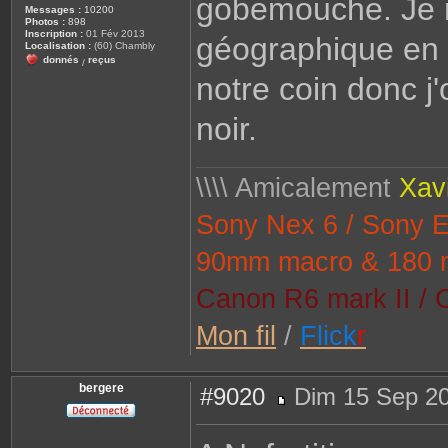
gobemouche. Je n
Messages :
10200
Photos :
898
Inscription :
01 Fév 2013
géographique en e
Localisation :
(60) Chambly
donnés
reçus
/
notre coin donc 
noir.
\\\\ Amicalement
Xav
Sony Nex 6 / Sony 
90mm macro & 180 
Canon R6 mark II / 
Mon fil
/
Flick
r
bergere
#9020
Dim 15 Sep 20
M
e
s
s