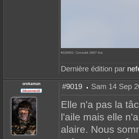
#326901: Consulté 2887 fois
Dernière édition par
nefe
orekaman
#9019
Sam 14 Sep 2
M
e
s
Elle n'a pas la t
s
a
g
l'aile mais elle n
e
alaire. Nous somm