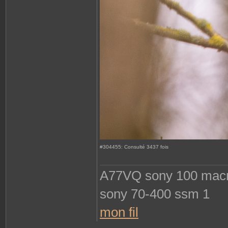
#304455: Consulté 3437 fois
A77VQ sony 100 macro 
sony 70-400 ssm 1
mon fil