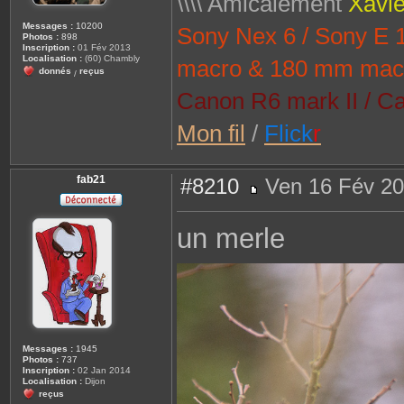
\\\\ Amicalement
Xavie
Messages :
10200
Sony Nex 6 / Sony E
Photos :
898
Inscription :
01 Fév 2013
Localisation :
(60) Chambly
macro & 180 mm mac
donnés
reçus
/
Canon R6 mark II / Ca
Mon fil
/
Flick
r
fab21
#8210
Ven 16 Fév 20
M
e
s
un merle
s
a
g
e
Messages :
1945
Photos :
737
Inscription :
02 Jan 2014
Localisation :
Dijon
reçus