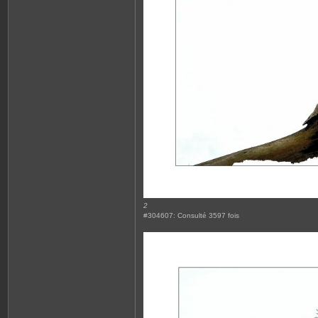
2
#304607: Consulté 3597 fois