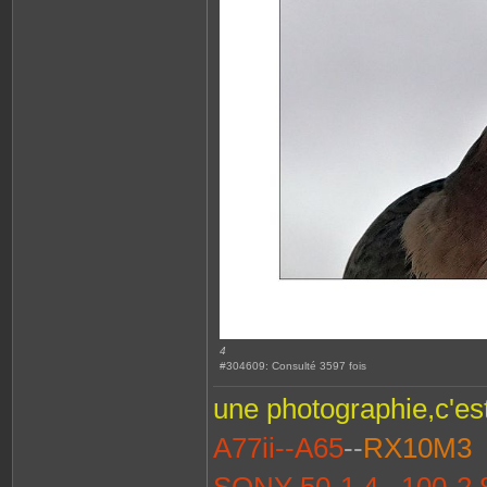
4
#304609: Consulté 3597 fois
une photographie,c'es
A77ii--A65
--
RX10M3