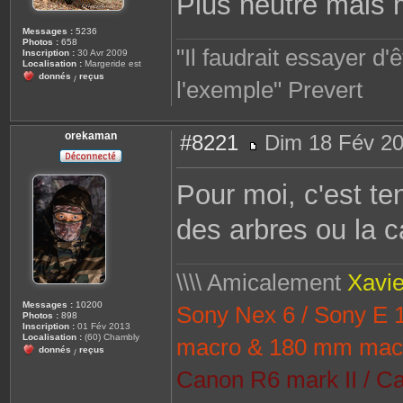
Plus neutre mais
Messages :
5236
Photos :
658
"Il faudrait essayer d
Inscription :
30 Avr 2009
Localisation :
Margeride est
donnés
reçus
/
l'exemple" Prevert
orekaman
#8221
Dim 18 Fév 20
M
e
s
Pour moi, c'est te
s
a
g
des arbres ou la c
e
\\\\ Amicalement
Xavie
Messages :
10200
Sony Nex 6 / Sony E
Photos :
898
Inscription :
01 Fév 2013
Localisation :
(60) Chambly
macro & 180 mm mac
donnés
reçus
/
Canon R6 mark II / Ca