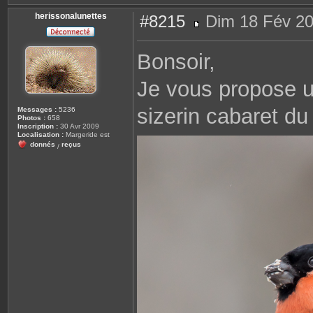
herissonalunettes
#8215
Dim 18 Fév 20
M
e
s
Bonsoir,
s
a
g
Je vous propose un
e
sizerin cabaret du 
Messages :
5236
Photos :
658
Inscription :
30 Avr 2009
Localisation :
Margeride est
donnés
reçus
/