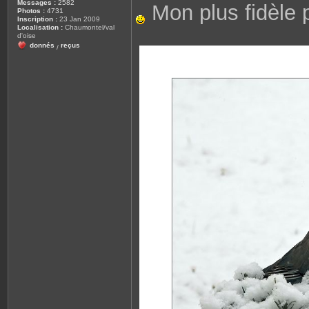
Messages :
2582
Mon plus fidèle 
Photos :
4731
Inscription :
23 Jan 2009
Localisation :
Chaumontel/val
d'oise
donnés
reçus
/