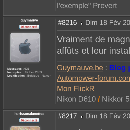
l'exemple" Prevert
guymauve
#8216
Dim 18 Fév 20
M
e
s
Vraiment de magni
s
a
g
affûts et leur insta
e
Guymauve.be
:
Blog 
Messages :
936
Inscription :
09 Fév 2009
Automower-forum.co
Localisation :
Belgique - Namur
Mon FlickR
Nikon D610
/
Nikkor 5
herissonalunettes
#8217
Dim 18 Fév 20
M
e
s