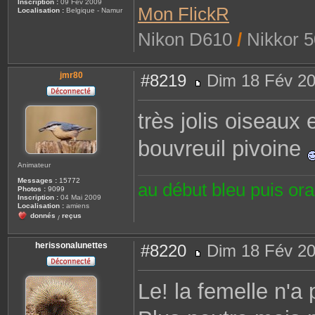
Inscription :
09 Fév 2009
Mon FlickR
Localisation :
Belgique - Namur
Nikon D610
/
Nikkor 5
jmr80
#8219
Dim 18 Fév 20
M
e
s
très jolis oiseaux
s
a
g
bouvreuil pivoine
e
Animateur
Messages :
15772
au début bleu puis or
Photos :
9099
Inscription :
04 Mai 2009
Localisation :
amiens
donnés
reçus
/
herissonalunettes
#8220
Dim 18 Fév 20
M
e
s
Le! la femelle n'a
s
a
g
e