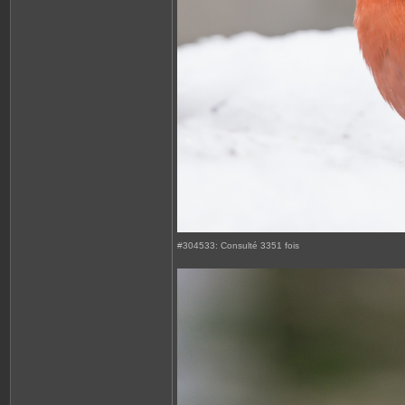
#304533: Consulté 3351 fois