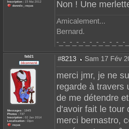
Non ! Une merlett
Inscription :
15 Mai 2012
donnés
reçus
/
Amicalement...
Bernard.
-_-_-_-_-_-_-_-_-_-_-
fab21
#8213
Sam 17 Fév 2
M
e
s
merci jmr, je ne su
s
a
g
regarde à travers 
e
de me détendre et 
d'avoir fait le tou
Messages :
1945
Photos :
737
merci bernastro, 
Inscription :
02 Jan 2014
Localisation :
Dijon
reçus