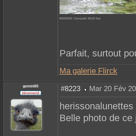
#304563: Consulté 3619 fois
Parfait, surtout pou
Ma galerie Flirck
gemini95
#8223
Mar 20 Fév 20
M
e
s
herissonalunettes
s
a
g
Belle photo de ce 
e