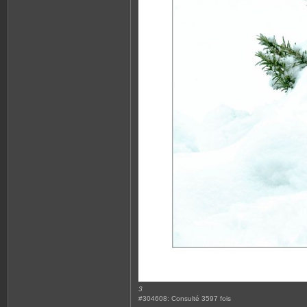
3
#304608: Consulté 3597 fois