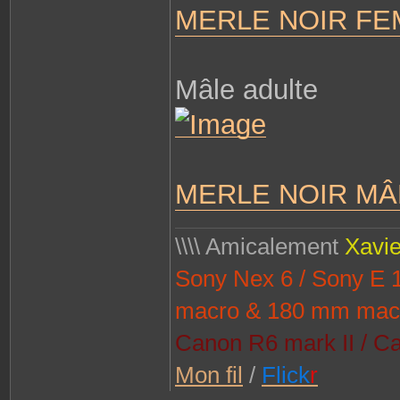
MERLE NOIR FE
Mâle adulte
MERLE NOIR MÂ
\\\\ Amicalement
Xavie
Sony Nex 6 / Sony E
macro & 180 mm mac
Canon R6 mark II / Ca
Mon fil
/
Flick
r