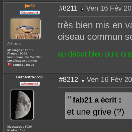
jmr80
#8211
Ven 16 Fév 20
M
e
s
très bien mis en v
s
a
g
oiseau commun so
e
Animateur
Messages :
15772
au début bleu puis or
Photos :
9099
Inscription :
04 Mai 2009
Localisation :
amiens
donnés
reçus
/
BernAstro77-55
#8212
Ven 16 Fév 20
M
e
s
s
fab21 a écrit :
a
g
e
et une grive (?)
Messages :
3026
Photos :
199