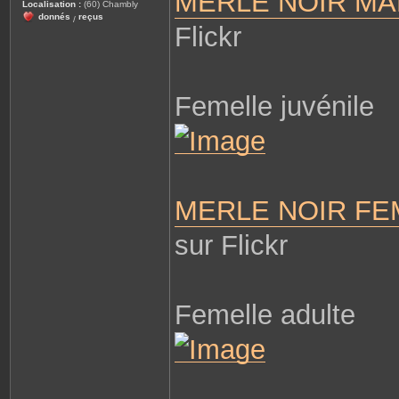
MERLE NOIR MÂ
Localisation :
(60) Chambly
donnés
reçus
/
Flickr
Femelle juvénile
MERLE NOIR FE
sur Flickr
Femelle adulte