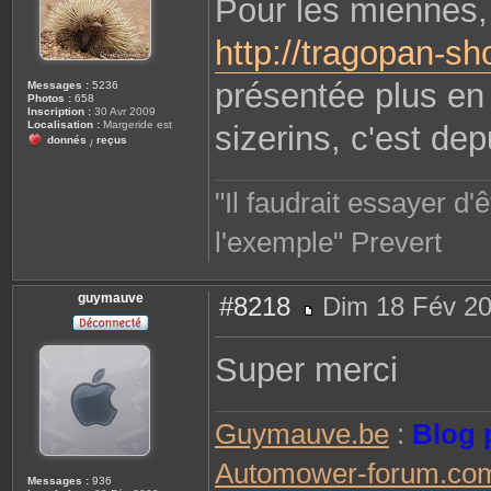
Pour les miennes, 
s
a
g
http://tragopan-sh
e
présentée plus en d
Messages :
5236
Photos :
658
Inscription :
30 Avr 2009
Localisation :
Margeride est
sizerins, c'est depu
donnés
reçus
/
"Il faudrait essayer d
l'exemple" Prevert
guymauve
#8218
Dim 18 Fév 20
M
e
s
Super merci
s
a
g
e
Guymauve.be
:
Blog 
Automower-forum.co
Messages :
936