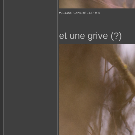
#304456: Consulté 3437 fois
et une grive (?)