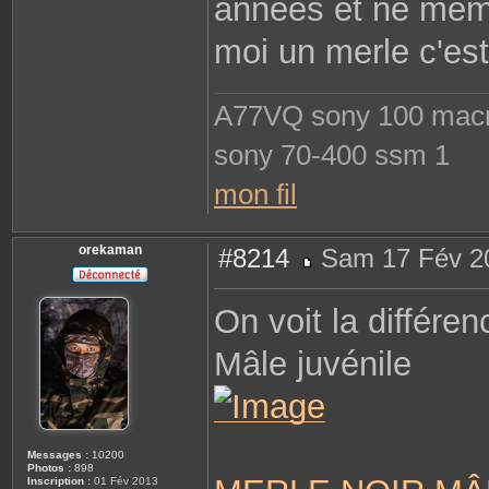
années et ne même 
moi un merle c'est 
A77VQ sony 100 macro 
sony 70-400 ssm 1
mon fil
orekaman
#8214
Sam 17 Fév 2
M
e
s
On voit la différe
s
a
g
Mâle juvénile
e
Messages :
10200
Photos :
898
Inscription :
01 Fév 2013