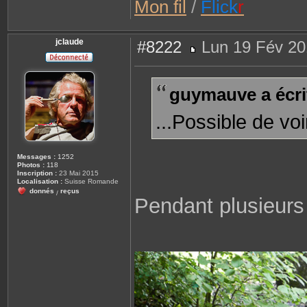
Mon fil
/
Flick
r
jclaude
#8222
Lun 19 Fév 20
M
e
s
s
guymauve a écrit
a
g
e
...Possible de voi
Messages :
1252
Photos :
118
Inscription :
23 Mai 2015
Localisation :
Suisse Romande
donnés
reçus
/
Pendant plusieurs 