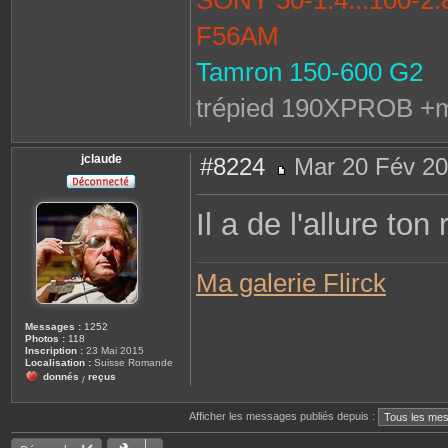
SONY 50-1.4...100-2
F56AM
Tamron 150-600 G2
trépied 190XPROB +m
jclaude
#8224
Mar 20 Fév 20
M
e
s
Il a de l'allure ton
s
a
g
e
Ma galerie Flirck
Messages :
1252
Photos :
118
Inscription :
23 Mai 2015
Localisation :
Suisse Romande
donnés
reçus
/
Afficher les messages publiés depuis :