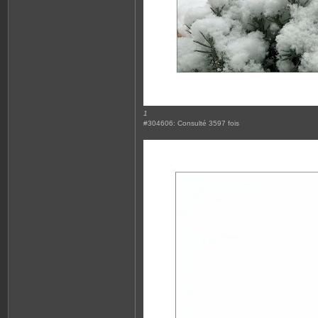
1
#304606: Consulté 3597 fois