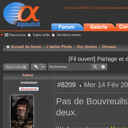
> Concours AOUT 26: Du petit ruisseau au fle
Raccourcis
Sujets actifs
Dernières photos
Accueil du forum
L'atelier Photo
Vos photos
Oiseaux
[Fil ouvert] Partage et 
Répondre
Auteur
orekaman
#8209
Mer 14 Fév 20
M
e
s
Pas de Bouvreuils
s
a
g
deux.
e