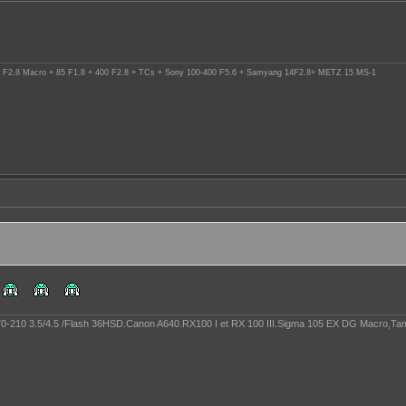
 90 F2.8 Macro + 85 F1.8 + 400 F2.8 + TCs + Sony 100-400 F5.6 + Samyang 14F2.8+ METZ 15 MS-1
a 70-210 3.5/4.5 /Flash 36HSD.Canon A640.RX100 I et RX 100 III.Sigma 105 EX DG Macro,Tamr