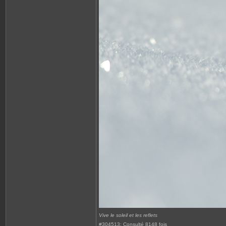
Vive le soleil et les reflets
#304513: Consulté 8148 fois