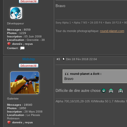
e
s
Bravo
s
a
g
e
Sony Alpha 1 + Alpha 7 M3 + 24-105 F4 + Batis 18 F2.8 +
Développeur
Messages :
8059
Tour du monde photographique:
round-planet.com
Photos :
1229
Inscription :
05 Juin 2008
Localisation :
Grenoble - 38
donnés
reçus
/
Contact :
C
o
n
Midship
#3
Dim 18 Fév 2018 22:04
M
t
e
a
s
c
s
t
round-planet a écrit :
a
e
Bravo
g
r
e
r
o
u
Difficile de dire autre chose
n
d
Galeriste
-
Alpha 700,16/105,28-105 XI/Minolta 50 1.7 /Minolt
p
Messages :
19040
l
Photos :
1950
a
Inscription :
28 Mars 2008
n
Localisation :
Le Plessis
e
Robinson
t
donnés
reçus
/