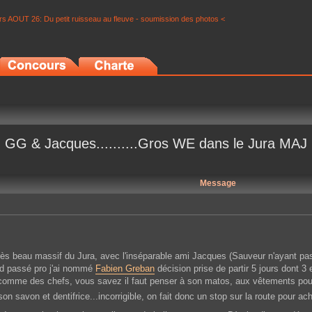
s AOUT 26: Du petit ruisseau au fleuve - soumission des photos <
GG & Jacques..........Gros WE dans le Jura MAJ
Message
ès beau massif du Jura, avec l'inséparable ami Jacques (Sauveur n'ayant pa
Dxd passé pro j'ai nommé
Fabien Greban
décision prise de partir 5 jours dont 3
me des chefs, vous savez il faut penser à son matos, aux vêtements pour s
é son savon et dentifrice...incorrigible, on fait donc un stop sur la route pour 