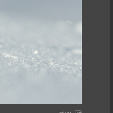
Aimé
5
fois
Exifs