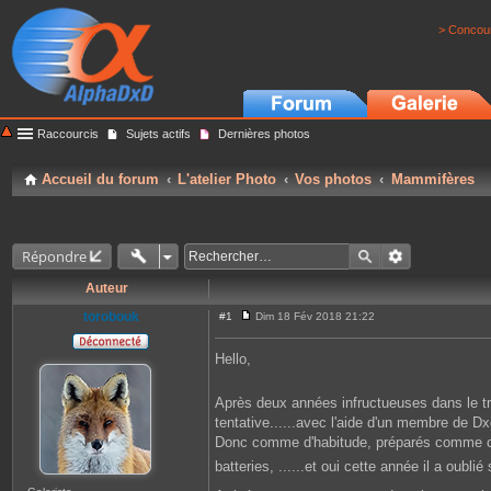
> Concour
Raccourcis
Sujets actifs
Dernières photos
Accueil du forum
L'atelier Photo
Vos photos
Mammifères
Répondre
Auteur
torobouk
#1
Dim 18 Fév 2018 21:22
M
e
s
Hello,
s
a
g
Après deux années infructueuses dans le tr
e
tentative......avec l'aide d'un membre de 
Donc comme d'habitude, préparés comme com
batteries, ......et oui cette année il a oubli