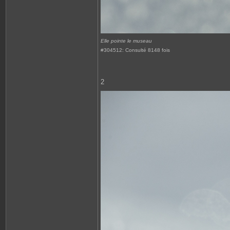
Elle pointe le museau
#304512: Consulté 8148 fois
2