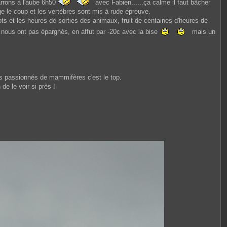
arrons à l'aube 6h50
avec Fabien......ça calme il faut bâcher
ge le coup et les vertèbres sont mis à rude épreuve.
ots et les heures de sorties des animaux, fruit de centaines d'heures de
 nous ont pas épargnés, en affut par -20c avec la bise
mais un
es passionnés de mammifères c'est le top.
de le voir si près !