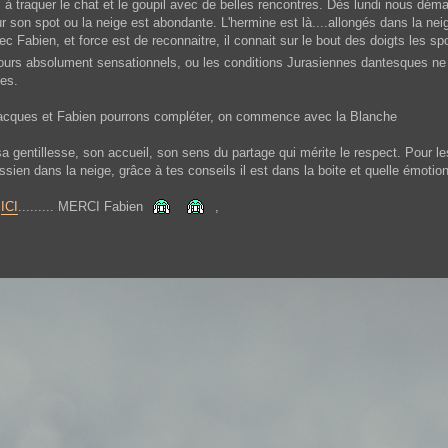
à traquer le chat et le goupil avec de belles rencontres. Dès lundi nous dém
 son spot ou la neige est abondante. L'hermine est là....allongés dans la nei
 Fabien, et force est de reconnaitre, il connait sur le bout des doigts les sp
s jours absolument sensationnels, ou les conditions Jurasiennes dantesques ne
ces.
Jacques et Fabien pourrons compléter, on commence avec la Blanche
a gentillesse, son accueil, son sens du partage qui mérite le respect. Pour l
ien dans la neige, grâce à tes conseils il est dans la boite et quelle émotion 
t
ICI
......... MERCI Fabien
,