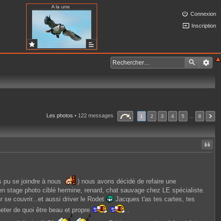
A la une
Connexion
Inscription
Les photos
• 122 messages
1
2
3
4
5
…
8
Citer
s pu se joindre à nous
) nous avons décidé de refaire une
 en stage photo ciblé hermine, renard, chat sauvage chez LE spécialiste.
e couvrir...et aussi driver le Rodet
Jacques t'as tes cartes, tes
acheter de quoi être beau et propre
.