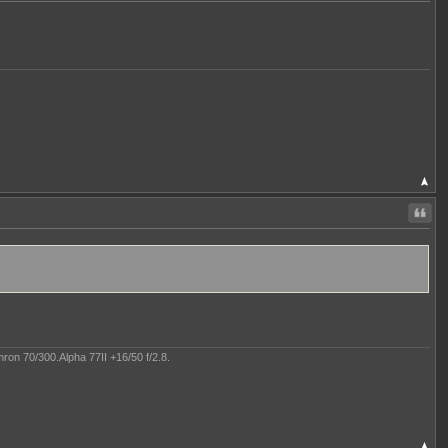
Citer
on 70/300.Alpha 77II +16/50 f/2.8.