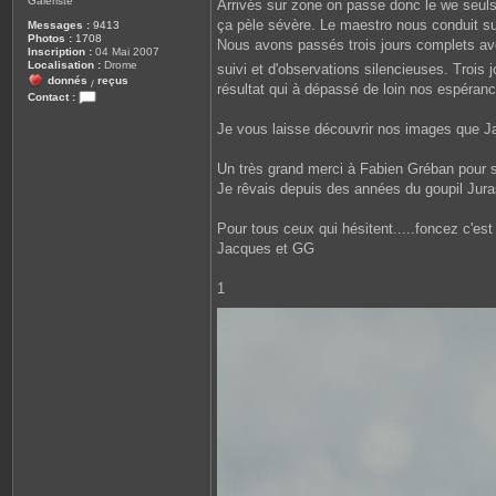
Galeriste
Arrivés sur zone on passe donc le we seuls 
ça pèle sévère. Le maestro nous conduit sur
Messages :
9413
Photos :
1708
Nous avons passés trois jours complets avec
Inscription :
04 Mai 2007
Localisation :
Drome
suivi et d'observations silencieuses. Troi
donnés
reçus
/
résultat qui à dépassé de loin nos espéran
Contact :
C
o
Je vous laisse découvrir nos images que 
n
t
a
Un très grand merci à Fabien Gréban pour s
c
Je rêvais depuis des années du goupil Jurass
t
e
r
Pour tous ceux qui hésitent.....foncez c'es
t
o
Jacques et GG
r
o
b
1
o
u
k