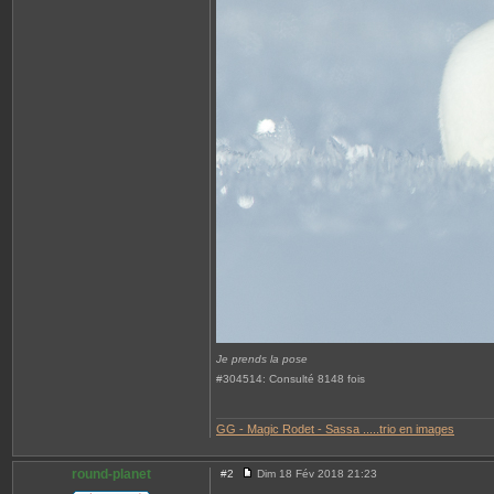
Je prends la pose
#304514: Consulté 8148 fois
GG - Magic Rodet - Sassa .....trio en images
round-planet
#2
Dim 18 Fév 2018 21:23
M