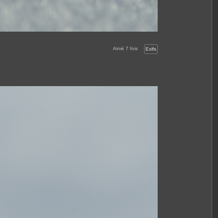
Aimé
7
fois
Exifs