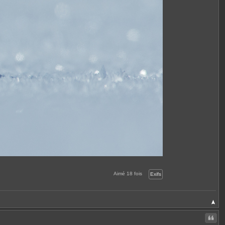
Aimé
18
fois
Exifs
Citer