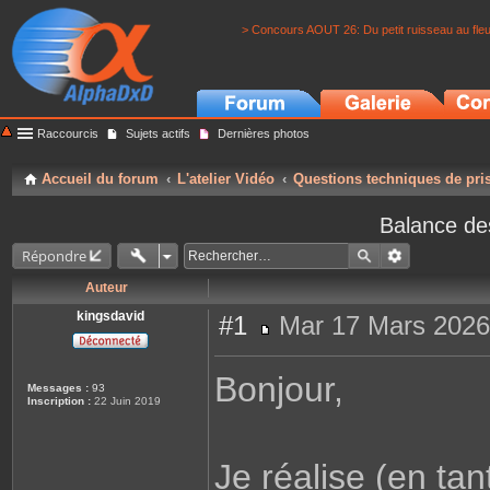
> Concours AOUT 26: Du petit ruisseau au fle
Raccourcis
Sujets actifs
Dernières photos
Accueil du forum
L'atelier Vidéo
Questions techniques de pri
Balance de
Répondre
Auteur
kingsdavid
#1
Mar 17 Mars 2026
M
e
s
Bonjour,
s
Messages :
93
a
Inscription :
22 Juin 2019
g
e
Je réalise (en ta