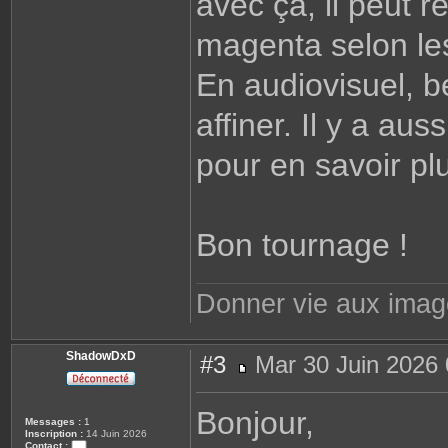
avec ça, il peut 
magenta selon les
En audiovisuel, b
affiner. Il y a au
pour en savoir pl
Bon tournage !
Donner vie aux ima
ShadowDxD
#3
Mar 30 Juin 2026 
M
e
s
Bonjour,
s
Messages :
1
a
Inscription :
14 Juin 2026
g
Contact :