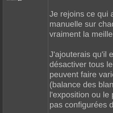
e
C
o
n
Je rejoins ce qui 
t
a
c
t
manuelle sur cha
e
r
S
vraiment la meille
h
a
d
o
w
D
x
J'ajouterais qu'il
D
désactiver tous l
peuvent faire var
(balance des blan
l'exposition ou le
pas configurées d