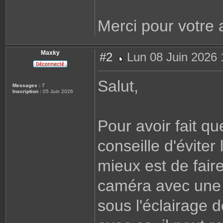
Merci pour votre 
Maxky
#2
Lun 08 Juin 2026 
M
e
s
Salut,
s
Messages :
7
a
Inscription :
05 Juin 2026
g
e
Pour avoir fait qu
conseille d'éviter
mieux est de fai
caméra avec une 
sous l'éclairage 