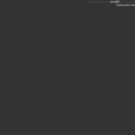
Développé par
phpBB
® Forum So
Traduction fra