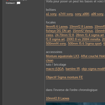
/
Voila pour poser un peut les bases et voici le
Contact :
C
o
boîtiers
n
a1 sony
,
a7rIII sony
,
sony a99II
,
a99 sony
t
a
c
focales
t
e
9mmf5.6 Laowa
,
10mmf2.8 Laowa
,
10mmf5.
r
fisheye DG DN art
,
15mmf2 Venus
,
15mmf4
L
i
zeiss
,
24-70mm f2.8
,
28mm f1.4 sigma art
o
f1.8 sigma art
,
200f2.8 vs 200f4 minolta
,
2
n
e
500mmf4 sony
,
500mm f5.6 Sigma sport
,
6
l
accessoires
Monture equatoriale LX3
,
Affut couché Hok
clean
tuto / bricolage
macro (U)GA
,
barrière IR
,
objo sigma modif
Objectif Sigma monture FE
dans l'inverse de l'ordre chronologique:
10mmf2.8 Laowa