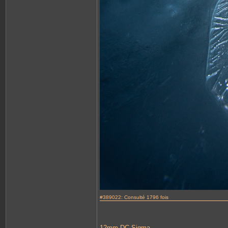
#389022: Consulté 1796 fois
12mm DC Sigma