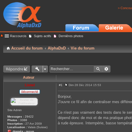
> Concour
Raccourcis
Sujets actifs
Dernières photos
Accueil du forum
AlphaDxD
Vie du forum
Répondre
Auteur
Lionel
#1
Dim 28 Déc 2014 15:53
M
e
s
Bonjour,
s
J'ouvre ce fil afin de centraliser mes différ
a
g
e
Site Admin
Ce n'est pas vraiment des tests dans le sens
Messages :
29422
dépend donc de moi et de ma pratique photog
Photos :
3388
à rude épreuve. Intempérie, basse températ
Inscription :
27 Avr 2009
Localisation :
Valais (Suisse)
donnés
reçus