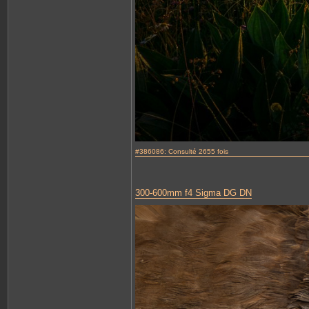
#386086: Consulté 2655 fois
300-600mm f4 Sigma DG DN