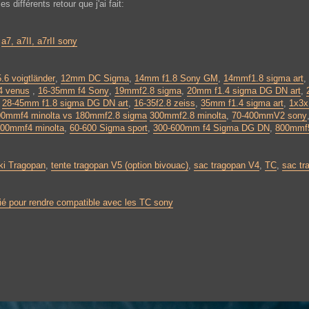
s différents retour que j'ai fait:
,
a7, a7II, a7rII sony
6 voigtländer
,
12mm DC Sigma
,
14mm f1.8 Sony GM
,
14mmf1.8 sigma art
,
 venus
,
16-35mm f4 Sony
,
19mmf2.8 sigma
,
20mm f1.4 sigma DG DN art
,
,
28-45mm f1.8 sigma DG DN art
,
16-35f2.8 zeiss
,
35mm f1.4 sigma art
,
1x3x
00mmf4 minolta vs 180mmf2.8 sigma
300mmf2.8 minolta
,
70-400mmV2 sony
00mmf4 minolta
,
60-600 Sigma sport
,
300-600mm f4 Sigma DG DN
,
800mmf5
ki Tragopan
,
tente tragopan V5 (option bivouac)
,
sac tragopan V4
,
TC
,
sac tr
ié pour rendre compatible avec les TC sony