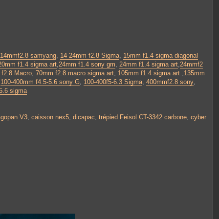
14mmf2.8 samyang
,
14-24mm f2.8 Sigma
,
15mm f1.4 sigma diagonal
20mm f1.4 sigma art
,
24mm f1.4 sony gm
,
24mm f1.4 sigma art
,
24mmf2
 f2.8 Macro
,
70mm f2.8 macro sigma art
,
105mm f1.4 sigma art
,
135mm
,
100-400mm f4.5-5.6 sony G
,
100-400f5-6.3 Sigma
,
400mmf2.8 sony
,
.6 sigma
agopan V3
,
caisson nex5
,
dicapac
,
trépied Feisol CT-3342 carbone
,
cyber