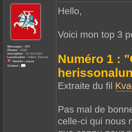
e
s
Hello,
s
a
g
e
Voici mon top 3 p
Messages :
889
Photos :
1016
Inscription :
10 Juil 2013
Numéro 1 : "
Localisation :
Tallinn, Estonie
donnés
reçus
/
Contact :
herissonalun
C
o
n
t
Extraite du fil
Kva
a
c
t
e
r
G
u
Pas mal de bonnes
i
o
m
celle-ci qui nous