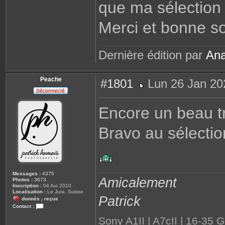
que ma sélection
Merci et bonne so
Dernière édition par
Ana
Peache
#1801
Lun 26 Jan 20
M
e
s
Encore un beau t
s
a
g
Bravo au sélecti
e
Messages :
4375
Amicalement
Photos :
3673
Inscription :
04 Avr 2010
Localisation :
Le Jura, Suisse
Patrick
donnés
reçus
/
Contact :
C
Sony A1II | A7cII | 16-35
o
n