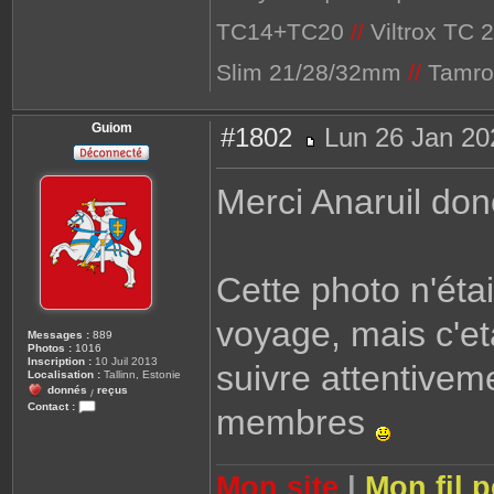
t
TC14+TC20
//
Viltrox TC 
a
c
t
e
Slim 21/28/32mm
//
Tamro
r
P
e
a
Guiom
#1802
Lun 26 Jan 20
c
h
M
e
e
s
Merci Anaruil don
s
a
g
e
Cette photo n'éta
voyage, mais c'et
Messages :
889
Photos :
1016
Inscription :
10 Juil 2013
suivre attentivem
Localisation :
Tallinn, Estonie
donnés
reçus
/
Contact :
membres
C
o
n
t
a
Mon site
|
Mon fil 
c