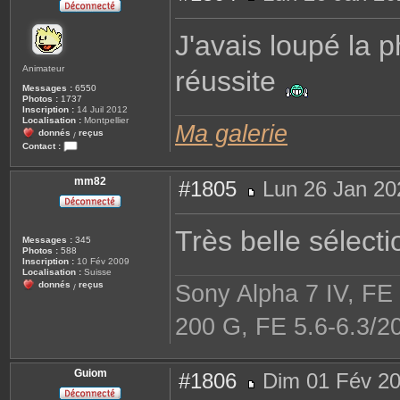
M
e
s
J'avais loupé la 
s
a
g
Animateur
réussite
e
Messages :
6550
Photos :
1737
Inscription :
14 Juil 2012
Localisation :
Montpellier
Ma galerie
donnés
reçus
/
Contact :
C
o
n
mm82
#1805
Lun 26 Jan 20
t
a
M
c
e
t
s
Très belle sélecti
e
s
Messages :
345
r
a
Photos :
588
R
g
Inscription :
10 Fév 2009
e
e
Localisation :
Suisse
n
donnés
reçus
Sony Alpha 7 IV, FE
a
/
t
o
200 G, FE 5.6-6.3/2
Guiom
#1806
Dim 01 Fév 20
M