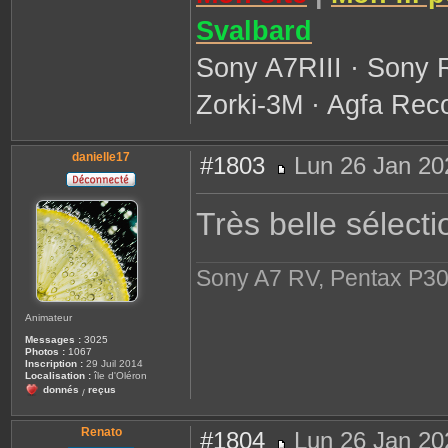
t
e
Svalbard
r
G
u
Sony A7RIII · Sony 
i
o
m
Zorki-3M · Agfa Reco
danielle17
#1803
Lun 26 Jan 20
M
e
s
Très belle sélecti
s
a
g
e
Sony A7 RV, Pentax P30
Animateur
Messages :
3025
Photos :
1067
Inscription :
29 Juil 2014
Localisation :
île d'Oléron
donnés
reçus
/
Renato
#1804
Lun 26 Jan 20