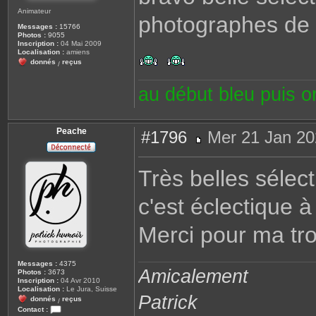
Animateur
photographes de 
Messages :
15766
Photos :
9055
Inscription :
04 Mai 2009
Localisation :
amiens
donnés
reçus
/
au début bleu puis 
Peache
#1796
Mer 21 Jan 20
M
e
s
Très belles sélect
s
a
g
c'est éclectique 
e
Merci pour ma tr
Messages :
4375
Amicalement
Photos :
3673
Inscription :
04 Avr 2010
Localisation :
Le Jura, Suisse
Patrick
donnés
reçus
/
Contact :