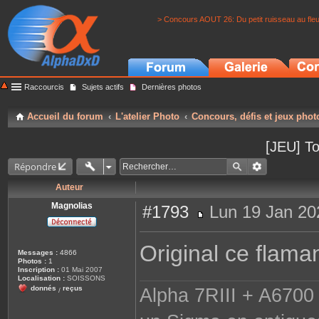
> Concours AOUT 26: Du petit ruisseau au fle
Raccourcis
Sujets actifs
Dernières photos
Accueil du forum
L'atelier Photo
Concours, défis et jeux phot
[JEU] To
Répondre
Auteur
Magnolias
#1793
Lun 19 Jan 20
M
e
s
Original ce flamand
s
Messages :
4866
a
Photos :
1
g
Inscription :
01 Mai 2007
e
Localisation :
SOISSONS
donnés
reçus
Alpha 7RIII + A6700 
/