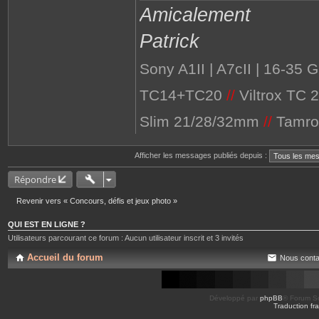
n
Amicalement
t
a
c
Patrick
t
e
r
P
Sony A1II | A7cII | 16-35
e
a
c
TC14+TC20
//
Viltrox TC 
h
e
Slim 21/28/32mm
//
Tamro
Afficher les messages publiés depuis :
Répondre
Revenir vers « Concours, défis et jeux photo »
QUI EST EN LIGNE ?
Utilisateurs parcourant ce forum : Aucun utilisateur inscrit et 3 invités
Accueil du forum
Nous conta
Développé par
phpBB
® Forum So
Traduction fra