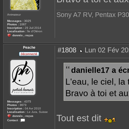
Sony A7 RV, Pentax P30
Animateur
Messages :
3025
Photos :
1067
Inscription :
29 Juil 2014
Localisation :
île d'Oléron
donnés
reçus
/
Peache
#1808
Lun 02 Fév 20
M
e
s
s
danielle17 a écr
a
g
e
L'eau, le ciel, la
Bravo à toi et a
Messages :
4375
Photos :
3673
Inscription :
04 Avr 2010
Localisation :
Le Jura, Suisse
Tout est dit
donnés
reçus
/
Contact :
C
o