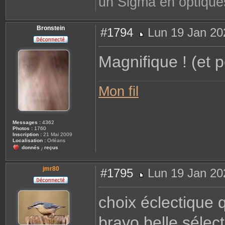
un Sigma en optique
Bronstein
#1794
Lun 19 Jan 20
M
e
s
Magnifique ! (et pe
s
a
g
e
Mon fil
Messages :
4362
Photos :
1760
Inscription :
21 Mai 2009
Localisation :
Orléans
donnés
reçus
/
jmr80
#1795
Lun 19 Jan 20
M
e
s
choix éclectique q
s
a
g
bravo belle sélec
e