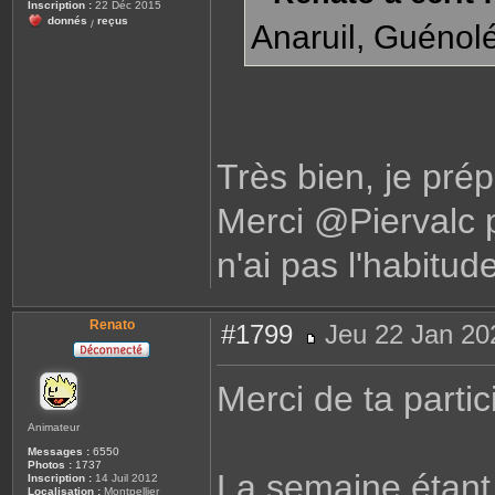
Inscription :
22 Déc 2015
e
e
donnés
reçus
n
/
Anaruil, Guénolé
a
t
o
Très bien, je pré
Merci @Piervalc p
n'ai pas l'habitude
Renato
#1799
Jeu 22 Jan 20
M
e
s
Merci de ta partic
s
a
g
Animateur
e
Messages :
6550
Photos :
1737
La semaine étant 
Inscription :
14 Juil 2012
Localisation :
Montpellier