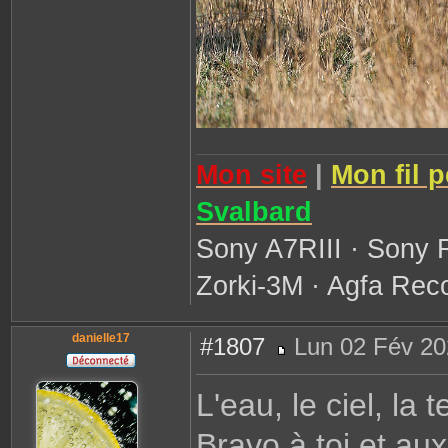
Mon site
|
Mon fil 
Svalbard
Sony A7RIII · Sony 
Zorki-3M · Agfa Reco
danielle17
#1807
Lun 02 Fév 20
M
e
s
L'eau, le ciel, la 
s
a
g
Bravo à toi et au
e