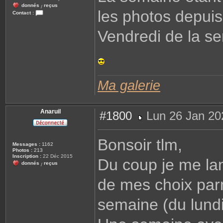
donnés
reçus
/
les photos depuis
Contact :
C
o
Vendredi de la se
n
t
a
c
t
e
r
R
e
Ma galerie
n
a
t
o
Anaruil
#1800
Lun 26 Jan 20
M
e
s
Bonsoir tlm,
s
Messages :
1162
a
Photos :
213
g
Inscription :
22 Déc 2015
Du coup je me lan
e
donnés
reçus
/
de mes choix parm
semaine (du lundi