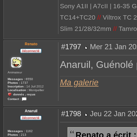
C
Sony A1II | A7cII | 16-35
o
n
t
TC14+TC20
//
Viltrox TC 
a
c
t
e
Slim 21/28/32mm
//
Tamro
r
P
e
a
Renato
#1797
Mer 21 Jan 20
c
h
M
e
e
s
Anaruil, Guénolé 
s
a
g
Animateur
e
Messages :
6550
Ma galerie
Photos :
1737
Inscription :
14 Juil 2012
Localisation :
Montpellier
donnés
reçus
/
Contact :
C
o
n
Anaruil
#1798
Jeu 22 Jan 20
t
a
M
c
e
t
s
e
s
Messages :
1162
Renato a écrit :
r
a
Photos :
213
R
g