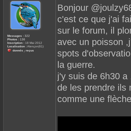
s
e
Bonjour @joulzy68
s
r
a
j
g
o
c'est ce que j'ai fai
e
u
l
z
y
sur le forum, il p
6
8
Messages :
322
avec un poisson ,j
Photos :
136
Inscription :
18 Mai 2012
Localisation :
Alençon(61)
spots d'observatio
donnés
reçus
/
la guerre.
j'y suis de 6h30 a
de les prendre ils
comme une flèche