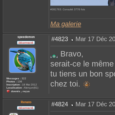
#381763: Consulté 3776 fois
Ma galerie
speedemon
#4823
Mar 17 Déc 20
M
e
s
Bravo,
s
a
g
serait-ce le même
e
tu tiens un bon spo
Messages :
322
chez toi.
Photos :
136
Inscription :
18 Mai 2012
Localisation :
Alençon(61)
donnés
reçus
/
Renato
#4824
Mar 17 Déc 20
M
e
s