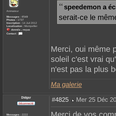
s
speedemon a écr
a
g
Animateur
e
serait-ce le mêm
Messages :
6549
Photos :
1737
Inscription :
14 Juil 2012
Localisation :
Montpellier
donnés
reçus
/
Contact :
C
o
n
Merci, oui même po
t
a
c
t
soleil c'est vrai q
e
r
R
n'est pas la plus 
e
n
a
t
o
Ma galerie
Didgsr
#4825
Mer 25 Déc 20
M
e
s
Merci de vos com
s
Messages :
2222
a