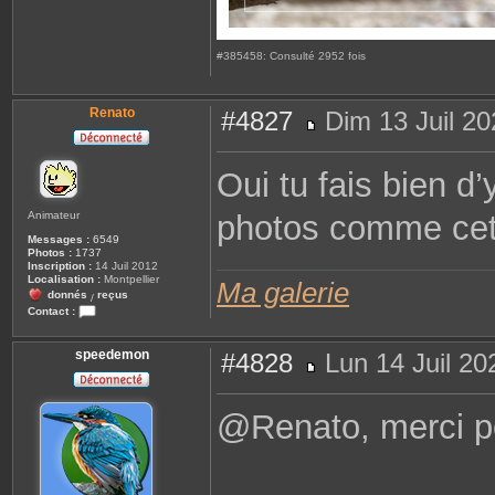
#385458: Consulté 2952 fois
Renato
#4827
Dim 13 Juil 20
M
e
s
Oui tu fais bien d
s
a
g
Animateur
photos comme cet
e
Messages :
6549
Photos :
1737
Inscription :
14 Juil 2012
Localisation :
Montpellier
Ma galerie
donnés
reçus
/
Contact :
C
o
n
speedemon
#4828
Lun 14 Juil 20
t
a
M
c
e
t
s
@Renato, merci p
e
s
r
a
R
g
e
e
n
a