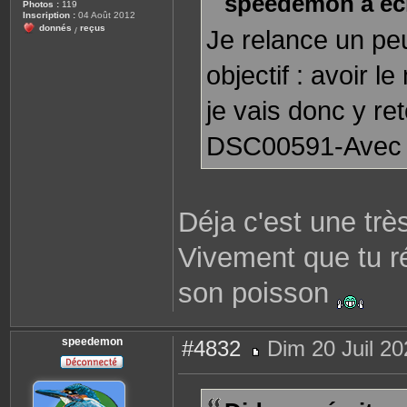
speedemon a écr
Photos :
119
g
Inscription :
04 Août 2012
e
donnés
reçus
Je relance un peu
/
objectif : avoir 
je vais donc y re
DSC00591-Avec a
Déja c'est une trè
Vivement que tu r
son poisson
speedemon
#4832
Dim 20 Juil 20
M
e
s
s
a