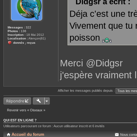
Didgsr a écrit :
g
e
Déja c'est une tr
Vivement que tu 
Messages :
322
Photos :
136
poisson
Inscription :
18 Mai 2012
Localisation :
Alençon(61)
donnés
reçus
/
Merci @Didgsr
j'espère vraiment l
Afficher les messages publiés depuis :
Répondre
Revenir vers « Oiseaux »
QUI EST EN LIGNE ?
Utilisateurs parcourant ce forum : Aucun utilisateur inscrit et 6 invités
Accueil du forum
Nous conta