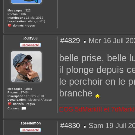
t
o
Messages :
322
Photos :
136
Inscription :
18 Mai 2012
Localisation :
Alençon(61)
donnés
reçus
/
joulzy68
#4829
Mer 16 Juil 20
M
e
s
belle prise, belle 
s
a
g
il plonge depuis c
e
le perchoir en le 
Messages :
4881
branche
Photos :
2746
Inscription :
15 Nov 2010
Localisation :
Metzeral / Alsace
donnés
reçus
/
EOS 5dMarkIII et 7dMarkII
Contact :
C
o
n
speedemon
t
#4830
Sam 19 Juil 2
a
M
c
e
t