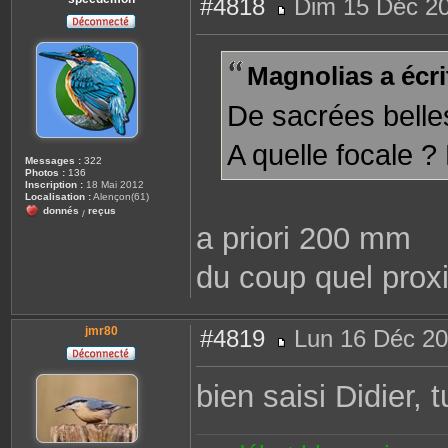
#4818
Dim 15 Déc 20
M
e
s
s
Magnolias a écrit
a
g
e
De sacrées belle
A quelle focale ? 
Messages :
322
Photos :
136
Inscription :
18 Mai 2012
Localisation :
Alençon(61)
donnés
reçus
/
a priori 200 mm
du coup quel prox
jmr80
#4819
Lun 16 Déc 20
M
e
s
bien saisi Didier,
s
a
g
e