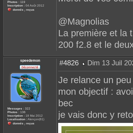
Photos :
119
g
Inscription :
04 Août 2012
e
donnés
reçus
/
@Magnolias
La première et la t
200 f2.8 et le deu
speedemon
#4826
Dim 13 Juil 20
M
e
s
Je relance un peu 
s
a
g
mon objectif : avo
e
bec
Messages :
322
je vais donc y reto
Photos :
136
Inscription :
18 Mai 2012
Localisation :
Alençon(61)
donnés
reçus
/