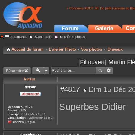
> Concours AOUT 26: Du petit ruisseau au fle
Raccourcis
Sujets actifs
Dernières photos
Accueil du forum
L'atelier Photo
Vos photos
Oiseaux
[Fil ouvert] Martin 
Répondre
Auteur
nelson
#4817
Dim 15 Déc 20
M
e
s
Superbes Didier
s
Messages :
5124
a
Photos :
295
g
Inscription :
09 Mars 2007
e
Localisation :
Valenciennes (59)
donnés
reçus
/
speedemon