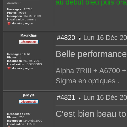
au début bleu puis or
Animateur
Messages :
15766
Photos :
9055
Inscription :
04 Mai 2009
Localisation :
amiens
donnés
reçus
/
Magnolias
#4820
Lun 16 Déc 20
M
e
s
Belle performance
s
Messages :
4866
a
Photos :
1
g
Inscription :
01 Mai 2007
e
Localisation :
SOISSONS
Alpha 7RIII + A6700 + 
donnés
reçus
/
Sigma en optiques .
jancyle
#4821
Lun 16 Déc 20
M
e
s
C'est bien beau t
s
Messages :
1590
a
Photos :
253
g
Inscription :
24 Août 2009
e
Localisation :
41500